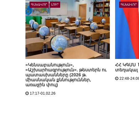
ԳԼԽԱՎՈՐ
ԼՈՒՐ
ԳԼԽԱՎՈՐ
«Կենսաբանություն»,
ՀՀ ԿԳՄՍ
«Աշխարհագրություն». թեստերն ու
տեղակալ 
պատասխանները (2026 թ.
22:48-24.0
միասնական քննություններ,
առաջին փուլ)
17:17-01.02.26