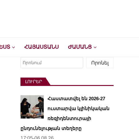
ԵՍՏ
ՀԱՅԱՍՏԱՆՍ
ԺԱՄԱՆՑ
Որոնել
Որոնել
ԼՈՒՐԵՐ
Հաստատվել են 2026-27
ուստարվա կլինիկական
ռեզիդենտուրայի
ընդունելության տեղերը
17:05-06.08.26