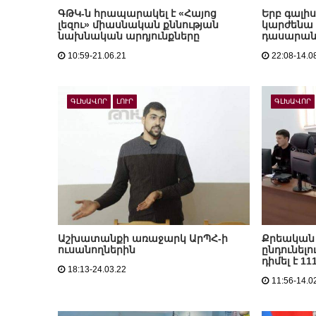
ԳԹԿ-ն հրապարակել է «Հայոց
Երբ գալիս
լեզու» միասնական քննության
կարժենա 
նախնական արդյունքները
դասարանց
10:59-21.06.21
22:08-14.0
ԳԼԽԱՎՈՐ
ԼՈՒՐ
ԳԼԽԱՎՈՐ
Աշխատանքի առաջարկ ԱրՊՀ-ի
Քրեական 
ուսանողներին
ընդունելո
դիմել է 1
18:13-24.03.22
11:56-14.0