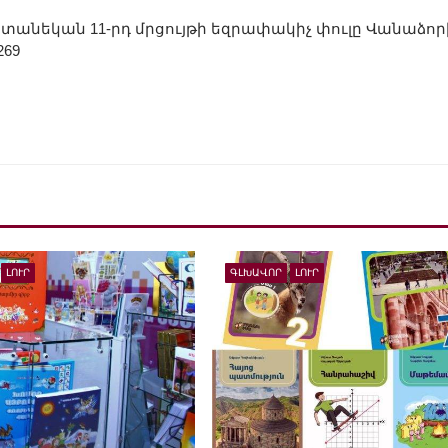
անեկան 11-րդ մրցույթի եզրափակիչ փուլը Վանաձոր
269
ԼՈՒՐ
ԳԼԽԱՎՈՐ
ԼՈՒՐ