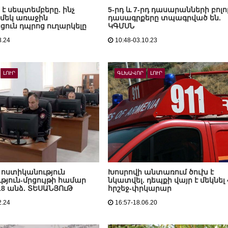
 է սեպտեմբերը. ինչ
5-րդ և 7-րդ դասարանների բոլո
մեկ առաջին
դասագրքերը տպագրված են.
ուն դպրոց ուղարկելը
ԿԳՄՍՆ
8.24
10:48-03.10.23
ԼՈՒՐ
ԳԼԽԱՎՈՐ
ԼՈՒՐ
ոստիկանություն
Խոսրովի անտառում ծուխ է
ւթյուն-մրցույթի համար
նկատվել. դեպքի վայր է մեկնել 
118 անձ. ՏԵՍԱՆՅՈւԹ
հրշեջ-փրկարար
2.24
16:57-18.06.20