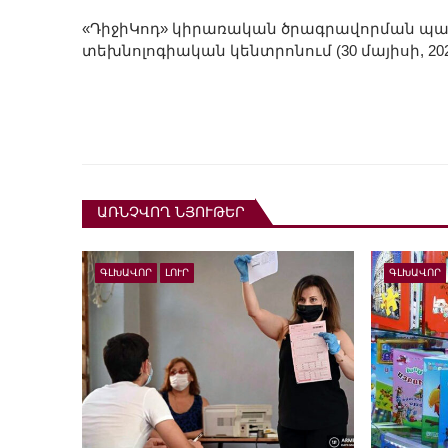
«ԴիջիԿոդ» կիրառական ծրագրավորման պատ
տեխնոլոգիական կենտրոնում (30 մայիսի, 20
ԱՌՆՉՎՈՂ ՆՅՈՒԹԵՐ
ԳԼԽԱՎՈՐ
ԼՈՒՐ
ԳԼԽԱՎՈՐ