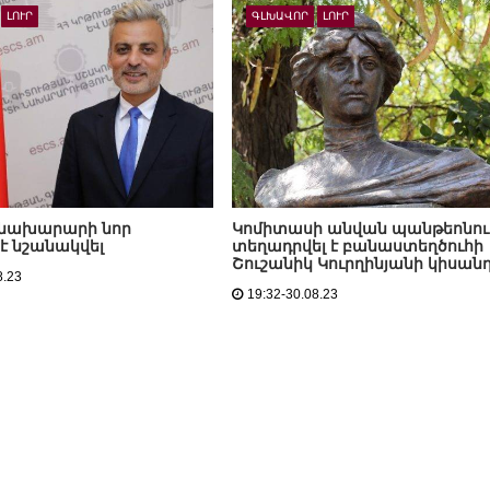
ԼՈՒՐ
ԳԼԽԱՎՈՐ
ԼՈՒՐ
 նախարարի նոր
Կոմիտասի անվան պանթեոնու
է նշանակվել
տեղադրվել է բանաստեղծուհի
Շուշանիկ Կուրղինյանի կիսան
8.23
19:32-30.08.23