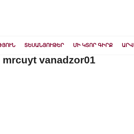
ների համար
ԹՅՈՒՆ
ՏԵՍԱՆՅՈՒԹԵՐ
ՄԻ ԿՏՈՐ ԳԻՐՔ
ԱՐՎ
m mrcuyt vanadzor01