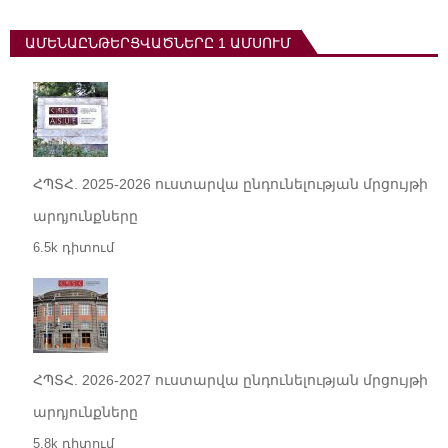
ԱՄԵՆԱԸՆԹԵՐՑՎԱԾՆԵՐԸ 1 ԱՄՍՈՒՄ
ՀՊՏՀ. 2025-2026 ուստարվա ընդունելության մրցույթի
արդյունքները
6.5k դիտում
ՀՊՏՀ. 2026-2027 ուստարվա ընդունելության մրցույթի
արդյունքները
5.8k դիտում