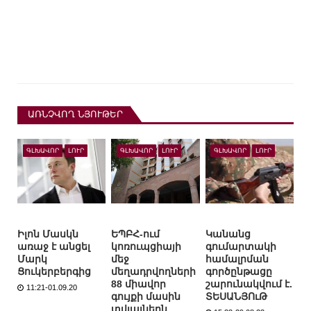
ԱՌՆՉՎՈՂ ՆՅՈՒԹԵՐ
ԳԼԽԱՎՈՐ
ԼՈՒՐ
ԳԼԽԱՎՈՐ
ԼՈՒՐ
ԳԼԽԱՎՈՐ
ԼՈՒՐ
Իլոն Մասկն
ԵՊԲՀ-ում
Կանանց
առաջ է անցել
կոռուպցիայի
գումարտակի
Մարկ
մեջ
համալրման
Ցուկերբերգից
մեղադրվողների
գործընթացը
88 միավոր
շարունակվում է.
11:21-01.09.20
գույքի մասին
ՏԵՍԱՆՅՈւԹ
տվյալներն