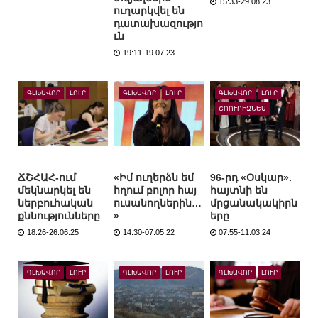
15:33-29.08.23
ուղարկվել են
դատախազությո
ւն
19:11-19.07.23
ԳԼԽԱՎՈՐ
ԼՈՒՐ
ԳԼԽԱՎՈՐ
ԼՈՒՐ
ԳԼԽԱՎՈՐ
ԼՈՒՐ
ՇՈՈՒԲԻԶՆԵՍ
ՃՇՀԱՀ-ում
«Իմ ուղերձն եմ
96-րդ «Օսկար».
մեկնարկել են
հղում բոլոր հայ
հայտնի են
ներբուհական
ուսանողներին…
մրցանակակիրն
քննությունները
»
երը
18:26-26.06.25
14:30-07.05.22
07:55-11.03.24
ԳԼԽԱՎՈՐ
ԼՈՒՐ
ԳԼԽԱՎՈՐ
ԼՈՒՐ
ԳԼԽԱՎՈՐ
ԼՈՒՐ