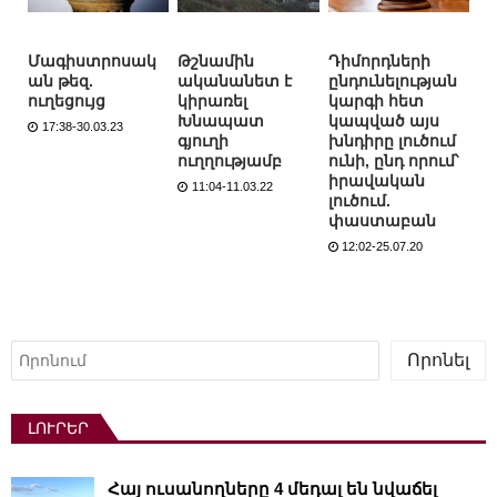
Մագիստրոսակ
Թշնամին
Դիմորդների
ան թեզ.
ականանետ է
ընդունելության
ուղեցույց
կիրառել
կարգի հետ
Խնապատ
կապված այս
17:38-30.03.23
գյուղի
խնդիրը լուծում
ուղղությամբ
ունի, ընդ որում՝
իրավական
11:04-11.03.22
լուծում.
փաստաբան
12:02-25.07.20
Որոնել
Որոնել
ԼՈՒՐԵՐ
Հայ ուսանողները 4 մեդալ են նվաճել