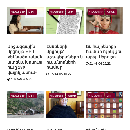
ԳԼԽԱՎՈՐ
ԼՈՒՐ
ԳԼԽԱՎՈՐ
ԼՈՒՐ
ԳԼԽԱՎՈՐ
ԽՈՍՔ
Միջազգային
Էսսեների
Ես հայրենիքի
մրցույթ` «Իմ
մրցույթ՝
համար ոչինչ չեմ
թեկնածուական
աշակերտների և
արել. Սիրուշո
ատենախոսությ
ուսանողների
21:46-04.02.21
ունը 180
համար
վայրկյանում»
15:14-05.10.22
13:05-05.05.23
ԳԼԽԱՎՈՐ
ԼՈՒՐ
ԳԼԽԱՎՈՐ
ԽՈՍՔ
ԳԼԽԱՎՈՐ
ԼՈՒՐ