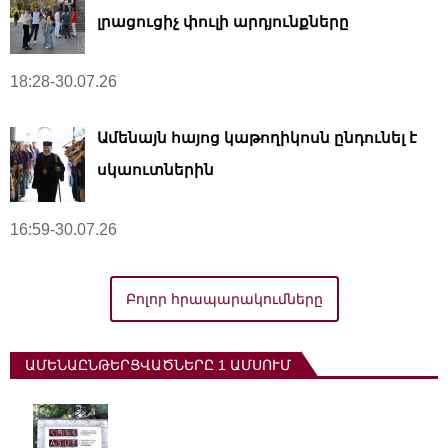
լրացուցիչ փուլի արդյունքները
18:28-30.07.26
Ամենայն հայոց կաթողիկոսն ընդունել է
սկաուտներին
16:59-30.07.26
Բոլոր հրապարակումները
ԱՄԵՆԱԸՆԹԵՐՑՎԱԾՆԵՐԸ 1 ԱՄՍՈՒՄ