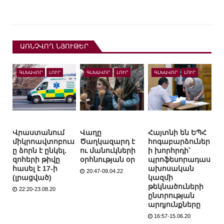
ԱՌՆՉՎՈՂ ՆՅՈՒԹԵՐ
ԳԼԽԱՎՈՐ
ԼՈՒՐ
ԳԼԽԱՎՈՐ
ԼՈՒՐ
ԳԼԽԱՎՈՐ
ԼՈՒՐ
Վրաստանում
Վաղը
Հայտնի են ԵՊՀ
միկրոավտոբուս
Ծաղկազարդ է
հոգաբարձուներ
ը ձորն է ընկել.
ու մանուկների
ի խորհրդի՝
զոհերի թիվը
օրհնության օր
պրոֆեսորադաս
հասել է 17-ի
ախոսական
20:47-09.04.22
(լրացված)
կազմի
թեկնածուների
22:20-23.08.20
ընտրության
արդյունքները
16:57-15.06.20