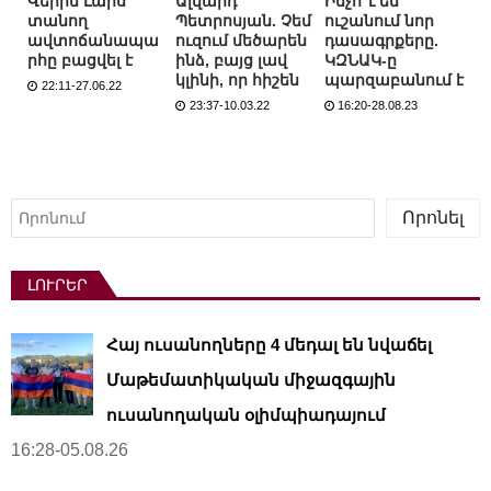
Վերին Լարս
Ալվարդ
Ինչո՞ւ են
տանող
Պետրոսյան. Չեմ
ուշանում նոր
ավտոճանապա
ուզում մեծարեն
դասագրքերը.
րհը բացվել է
ինձ, բայց լավ
ԿԶՆԱԿ-ը
կլինի, որ հիշեն
պարզաբանում է
22:11-27.06.22
23:37-10.03.22
16:20-28.08.23
Որոնել
Որոնել
ԼՈՒՐԵՐ
Հայ ուսանողները 4 մեդալ են նվաճել
Մաթեմատիկական միջազգային
ուսանողական օլիմպիադայում
16:28-05.08.26