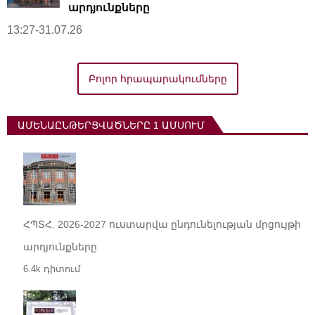
արդյունքները
13:27-31.07.26
Բոլոր հրապարակումները
ԱՄԵՆԱԸՆԹԵՐՑՎԱԾՆԵՐԸ 1 ԱՄՍՈՒՄ
ՀՊՏՀ. 2026-2027 ուստարվա ընդունելության մրցույթի
արդյունքները
6.4k դիտում