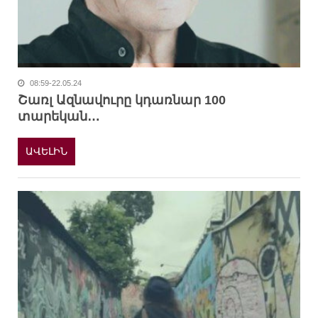
08:59-22.05.24
Շառլ Ազնավուրը կդառնար 100
տարեկան…
ԱՎԵԼԻՆ