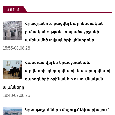
a
ԼՈՒՐԵՐ
g
i
Հրազդանում բացվել է արհեստական ​​
n
a
բանականության՝ տարածաշրջանի
t
ամենամեծ տվյալների կենտրոնը
i
15:55-08.08.26
o
n
Հաստատվել են երաժշտական,
արվեստի, գեղարվեստի և պարարվեստի
դպրոցների օրինակելի ուսումնական
պլանները
19:48-07.08.26
Կրթաթոշակների մրցույթ՝ Ավստրիայում