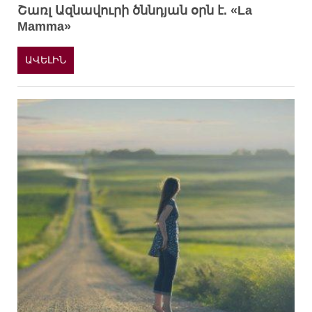
Շառլ Ազնավուրի ծննդյան օրն է. «La
Mamma»
ԱՎԵԼԻՆ