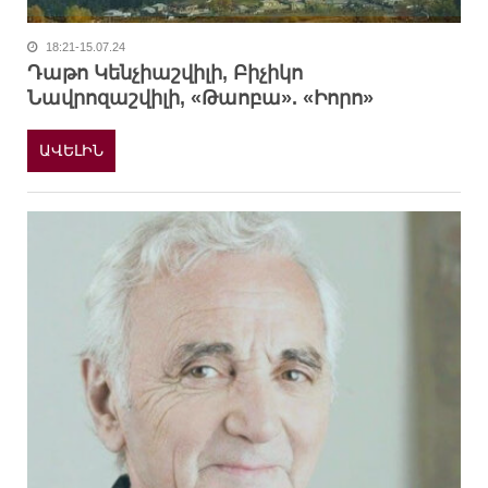
18:21-15.07.24
Դաթո Կենչիաշվիլի, Բիչիկո
Նավրոզաշվիլի, «Թաոբա». «Իորո»
ԱՎԵԼԻՆ