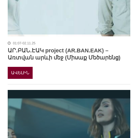
01:07-02.11.25
ԱՐ․ԲԱՆ․ԷԱԿ project (AR.BAN.EAK) –
Առտվան արևի մեջ (Միսաք Մեծարենց)
ԱՎԵԼԻՆ