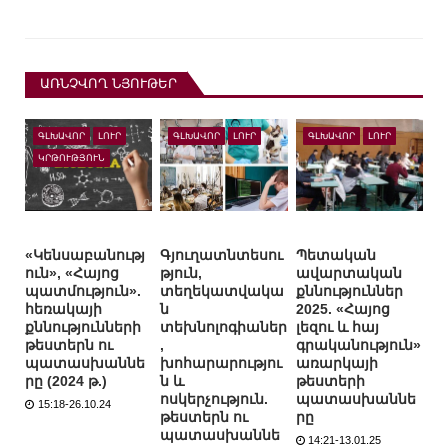
ԱՌՆՉՎՈՂ ՆՅՈՒԹԵՐ
ԳԼԽԱՎՈՐ
ԼՈՒՐ
ԳԼԽԱՎՈՐ
ԼՈՒՐ
ԳԼԽԱՎՈՐ
ԼՈՒՐ
ԿՐԹՈՒԹՅՈՒՆ
«Կենսաբանությ
Գյուղատնտեսու
Պետական
ուն», «Հայոց
թյուն,
ավարտական
պատմություն».
տեղեկատվակա
քննություններ
հեռակայի
ն
2025. «Հայոց
քննությունների
տեխնոլոգիաներ
լեզու և հայ
թեստերն ու
,
գրականություն»
պատասխաննե
խոհարարությու
առարկայի
րը (2024 թ.)
ն և
թեստերի
ոսկերչություն.
պատասխաննե
15:18-26.10.24
թեստերն ու
րը
պատասխաննե
14:21-13.01.25