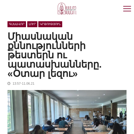
Skip
Skip
to
to
navigation
content
ԳԼԽԱՎՈՐ
ԼՈՒՐ
ԿՐԹՈՒԹՅՈՒՆ
Միասնական
քննությունների
թեստերն ու
պատասխանները.
«Օտար լեզու»
13:57-11.06.21