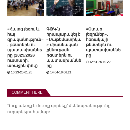
«Հայոց լեզու և
ԳԹԿ-ն
«Օտար
հայ
հրապարակել է
լեզուներ».
գրականություն»
«Մաթեմատիկա
հեռակայի
. թեստերն ու
» միասնական
թեստերն ու
պատասխաննե
քննության
պատասխաննե
րը (2025/2026
թեստերն ու
րը
ուստարի,
պատասխաննե
12:31-25.10.22
առաջին փուլ)
րը
16:23-25.01.25
14:04-18.06.21
COMMENT HERE
Դուք պետք է
մուտք գործեք
՝ մեկնաբանությունը
ուղարկելու համար։