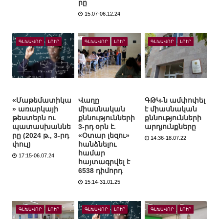
րը
15:07-06.12.24
ԳԼԽԱՎՈՐ
ԼՈՒՐ
ԳԼԽԱՎՈՐ
ԼՈՒՐ
ԳԼԽԱՎՈՐ
ԼՈՒՐ
«Մաթեմատիկա
Վաղը
ԳԹԿ-ն ամփոփել
» առարկայի
միասնական
է միասնական
թեստերն ու
քննությունների
քննությունների
պատասխաննե
3-րդ օրն է.
արդյունքները
րը (2024 թ., 3-րդ
«Օտար լեզու»
14:36-18.07.22
փուլ)
հանձնելու
համար
17:15-06.07.24
հայտագրվել է
6538 դիմորդ
15:14-31.01.25
ԳԼԽԱՎՈՐ
ԼՈՒՐ
ԳԼԽԱՎՈՐ
ԼՈՒՐ
ԳԼԽԱՎՈՐ
ԼՈՒՐ