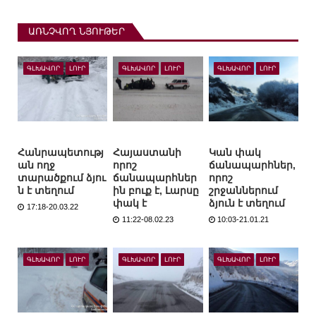
ԱՌՆՉՎՈՂ ՆՅՈՒԹԵՐ
ԳԼԽԱՎՈՐ
ԼՈՒՐ
ԳԼԽԱՎՈՐ
ԼՈՒՐ
ԳԼԽԱՎՈՐ
ԼՈՒՐ
Հանրապետությ
Հայաստանի
Կան փակ
ան ողջ
որոշ
ճանապարհներ,
տարածքում ձյու
ճանապարհներ
որոշ
ն է տեղում
ին բուք է, Լարսը
շրջաններում
փակ է
ձյուն է տեղում
17:18-20.03.22
11:22-08.02.23
10:03-21.01.21
ԳԼԽԱՎՈՐ
ԼՈՒՐ
ԳԼԽԱՎՈՐ
ԼՈՒՐ
ԳԼԽԱՎՈՐ
ԼՈՒՐ