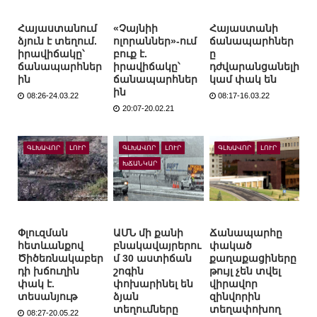
Հայաստանում
«Չայնիի
Հայաստանի
ձյուն է տեղում.
ոլորաններ»-ում
ճանապարհներ
իրավիճակը՝
բուք է.
ը
ճանապարհներ
իրավիճակը՝
դժվարանցանելի
ին
ճանապարհներ
կամ փակ են
ին
08:26-24.03.22
08:17-16.03.22
20:07-20.02.21
ԳԼԽԱՎՈՐ
ԼՈՒՐ
ԳԼԽԱՎՈՐ
ԼՈՒՐ
ԳԼԽԱՎՈՐ
ԼՈՒՐ
ԽՃԱՆԿԱՐ
Փլուզման
ԱՄՆ մի քանի
Ճանապարհը
հետևանքով
բնակավայրերու
փակած
Ծիծեռնակաբեր
մ 30 աստիճան
քաղաքացիները
դի խճուղին
շոգին
թույլ չեն տվել
փակ է.
փոխարինել են
վիրավոր
տեսանյութ
ձյան
զինվորին
տեղումները
տեղափոխող
08:27-20.05.22