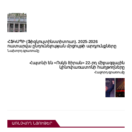
ՀՖԿՍՊԻ (Ֆիզկուլտինստիտուտ). 2025-2026
ուստարվա ընդունելության մրցույթի արդյունքները
Նախորդ գրառումը
Հայտնի են «Ոսկե ծիրան» 22-րդ միջազգային
կինոփառատոնի հաղթողները
Հաջորդ գրառումը
ԱՌՆՉՎՈՂ ՆՅՈՒԹԵՐ