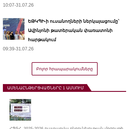
10:07-31.07.26
ԵԹԿՊԻ-ի ուսանողների ներկայացումը՝
Ավինյոնի թատերական փառատոնի
հարթակում
09:39-31.07.26
Բոլոր հրապարակումները
ԱՄԵՆԱԸՆԹԵՐՑՎԱԾՆԵՐԸ 1 ԱՄՍՈՒՄ
ՀՊՏՀ. 2025-2026 ուստարվա ընդունելության մրցույթի