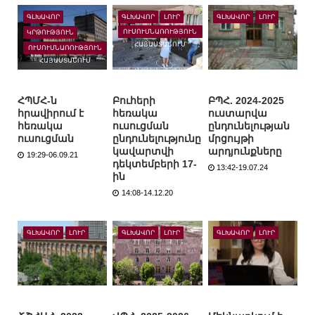
ԳԼԽԱՎՈՐ
ԳԼԽԱՎՈՐ
ԼՈՒՐ
ԳԼԽԱՎՈՐ
ԼՈՒՐ
ՈՒՍՈՒՄՆԱՌՈՒԹՅՈՒՆ
ԿՐԹՈՒԹՅՈՒՆ
ՀԱՅԱՍՏԱՆՈՒՄ
ՈՒՍՈՒՄՆԱՌՈՒԹՅՈՒՆ
ՀԱՅԱՍՏԱՆՈՒՄ
ՀՊՄՀ-ն
Բուհերի
ԲՊՀ. 2024-2025
հրավիրում է
հեռակա
ուստարվա
հեռակա
ուսուցման
ընդունելության
ուսուցման
ընդունելությունը
մրցույթի
կավարտվի
արդյունքները
19:29-06.09.21
դեկտեմբերի 17-
13:42-19.07.24
ին
14:08-14.12.20
ԳԼԽԱՎՈՐ
ԼՈՒՐ
ԳԼԽԱՎՈՐ
ԼՈՒՐ
ԳԼԽԱՎՈՐ
ԼՈՒՐ