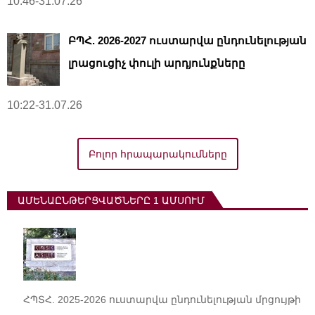
10:46-31.07.26
ԲՊՀ. 2026-2027 ուստարվա ընդունելության
լրացուցիչ փուլի արդյունքները
10:22-31.07.26
Բոլոր հրապարակումները
ԱՄԵՆԱԸՆԹԵՐՑՎԱԾՆԵՐԸ 1 ԱՄՍՈՒՄ
ՀՊՏՀ. 2025-2026 ուստարվա ընդունելության մրցույթի