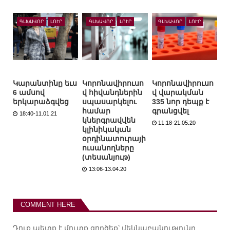
ԳԼԽԱՎՈՐ
ԼՈՒՐ
ԳԼԽԱՎՈՐ
ԼՈՒՐ
ԳԼԽԱՎՈՐ
ԼՈՒՐ
Կարանտինը եւս
Կորոնավիրուսո
Կորոնավիրուսո
6 ամսով
վ հիվանդներին
վ վարակման
երկարաձգվեց
սպասարկելու
335 նոր դեպք է
համար
գրանցվել
18:40-11.01.21
կներգրավվեն
11:18-21.05.20
կլինիկական
օրդինատուրայի
ուսանողները
(տեսանյութ)
13:06-13.04.20
COMMENT HERE
Դուք պետք է
մուտք գործեք
՝ մեկնաբանությունը