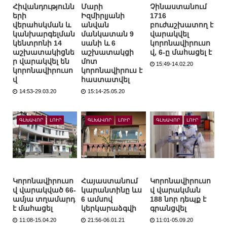
Հիվանդությունն
Մարի
Չինաստանում
երի
Իզմիրլյանի
1716
վերահսկման և
անվան
բուժաշխատող է
կանխարգելման
մանկատան 9
վարակվել
կենտրոնի 14
սանի և 6
կորոնավիրուսո
աշխատակիցնե
աշխատակցի
վ, 6-ը մահացել է
ր վարակվել են
մոտ
15:49-14.02.20
կորոնավիրուսո
կորոնավիրուս է
վ
հաստատվել
14:53-29.03.20
15:14-25.05.20
ԳԼԽԱՎՈՐ
ԼՈՒՐ
ԳԼԽԱՎՈՐ
ԼՈՒՐ
ԳԼԽԱՎՈՐ
ԼՈՒՐ
Կորոնավիրուսո
Հայաստանում
Կորոնավիրուսո
վ վարակված 66-
կարանտինը ևս
վ վարակման
ամյա տղամարդ
6 ամսով
188 նոր դեպք է
է մահացել
կերկարաձգվի
գրանցվել
11:08-15.04.20
21:56-06.01.21
11:01-05.09.20