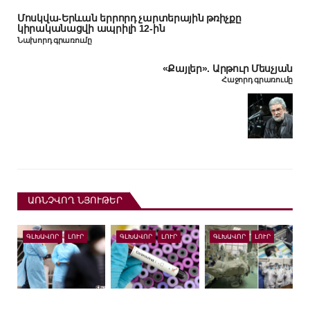
Մոսկվա-Երևան երրորդ չարտերային թռիչքը
կիրականացվի ապրիլի 12-ին
Նախորդ գրառումը
«Քայլեր». Արթուր Մեսչյան
Հաջորդ գրառումը
ԱՌՆՉՎՈՂ ՆՅՈՒԹԵՐ
ԳԼԽԱՎՈՐ
ԼՈՒՐ
ԳԼԽԱՎՈՐ
ԼՈՒՐ
ԳԼԽԱՎՈՐ
ԼՈՒՐ