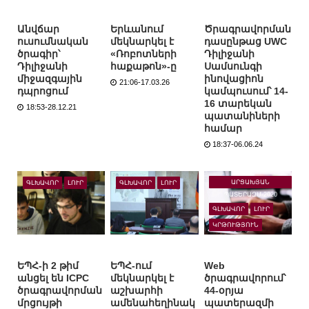
Անվճար
Երևանում
Ծրագրավորման
ուսումնական
մեկնարկել է
դասընթաց UWC
ծրագիր՝
«Ռոբոտների
Դիլիջանի
Դիլիջանի
հաքաթոն»-ը
Սամսունգի
միջազգային
ինովացիոն
21:06-17.03.26
դպրոցում
կամպուսում՝ 14-
16 տարեկան
18:53-28.12.21
պատանիների
համար
18:37-06.06.24
ԱՐՑԱԽՅԱՆ
ԳԼԽԱՎՈՐ
ԼՈՒՐ
ԳԼԽԱՎՈՐ
ԼՈՒՐ
ՊԱՏԵՐԱԶՄ-2020
ԳԼԽԱՎՈՐ
ԼՈՒՐ
ԿՐԹՈՒԹՅՈՒՆ
ԵՊՀ-ի 2 թիմ
ԵՊՀ-ում
Web
անցել են ICPC
մեկնարկել է
ծրագրավորում՝
ծրագրավորման
աշխարհի
44-օրյա
մրցույթի
ամենահեղինակ
պատերազմի