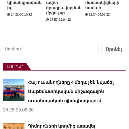
կիսաեզրափակ
ավոր
մասնակիցների
իչ
ծրագրավորման
համար
մրցույթը
14:21-30.10.22
12:34-04.06.22
17:57-12.04.22
Որոնել
Որոնել
ԼՈՒՐԵՐ
Հայ ուսանողները 4 մեդալ են նվաճել
Մաթեմատիկական միջազգային
ուսանողական օլիմպիադայում
16:28-05.08.26
Դիմորդների կողմից առավել