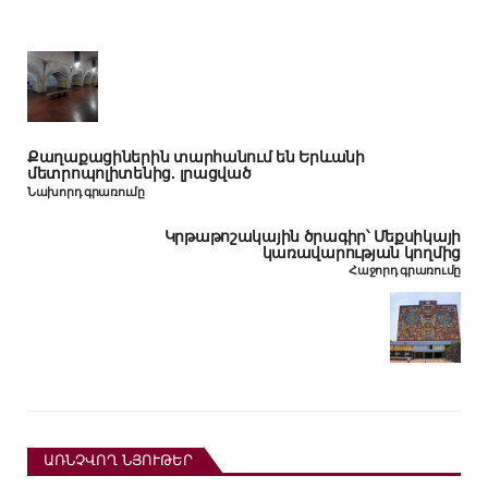
Քաղաքացիներին տարհանում են Երևանի
մետրոպոլիտենից. լրացված
Նախորդ գրառումը
Կրթաթոշակային ծրագիր՝ Մեքսիկայի
կառավարության կողմից
Հաջորդ գրառումը
ԱՌՆՉՎՈՂ ՆՅՈՒԹԵՐ