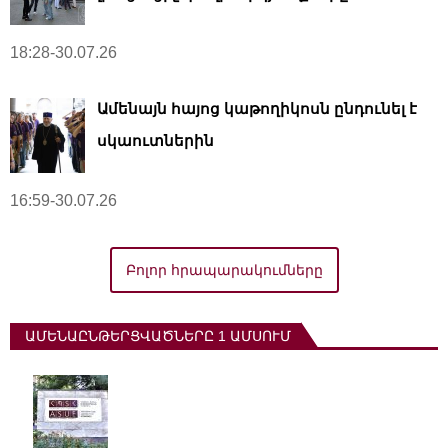
18:28-30.07.26
Ամենայն հայոց կաթողիկոսն ընդունել է
սկաուտներին
16:59-30.07.26
Բոլոր հրապարակումները
ԱՄԵՆԱԸՆԹԵՐՑՎԱԾՆԵՐԸ 1 ԱՄՍՈՒՄ