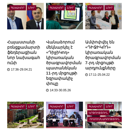
ԳԼԽԱՎՈՐ
ԼՈՒՐ
ԳԼԽԱՎՈՐ
ԼՈՒՐ
ԳԼԽԱՎՈՐ
ԼՈՒՐ
Հայաստանի
Վանաձորում
Ամփոփվել են
բռնցքամարտի
մեկնարկել է
«ԴԻՋԻԿՈԴ»
ֆեդերացիան
«ԴիջիԿոդ»
կիրառական
նոր նախագահ
կիրառական
ծրագրավորման
ունի
ծրագրավորման
7-րդ մրցույթի
պատանեկան
արդյունքները
17:36-29.04.21
11-րդ մրցույթի
17:11-25.04.22
եզրափակիչ
փուլը
14:33-30.05.26
ԳԼԽԱՎՈՐ
ԼՈՒՐ
ԳԼԽԱՎՈՐ
ԼՈՒՐ
ԳԼԽԱՎՈՐ
ԼՈՒՐ
ԿՐԹՈՒԹՅՈՒՆ
ՈՒՍՈՒՄՆԱՌՈՒԹՅՈՒՆ
ՀԱՅԱՍՏԱՆՈՒՄ