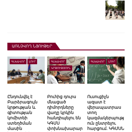
ԱՌՆՉՎՈՂ ՆՅՈՒԹԵՐ
ԳԼԽԱՎՈՐ
ԼՈՒՐ
ԳԼԽԱՎՈՐ
ԳԼԽԱՎՈՐ
ԼՈՒՐ
ԿՐԹՈՒԹՅՈՒՆ
Ընդունվել է
Բուհից դուրս
Ուսուցիչն
Բարձրագույն
մնացած
ազատ է
կրթության և
դիմորդները
վերապատրաս
գիտության
վաղը կրկին
տող
կոմիտեի
հանդիպելու են
կազմակերպությ
ստեղծման
ԿԳՄՍ
ուն ընտրելու
մասին
փոխնախարար
հարցում. ԿԳՄՍՆ