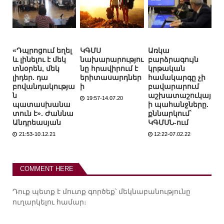
«Դպրոցում եղել
ԿԳՄՍ
Առկա
և լինելու է մեկ
նախարարությու
բարձրագույն
տնօրեն, մեկ
նը հրավիրում է
կրթական
լիդեր. դա
երիտասարդներ
համակարգը չի
բովանդակությա
ի
բավարարում
ն
աշխատաշուկայ
19:57-14.07.20
պատասխանա
ի պահանջները.
տուն է». Ժաննա
քննարկում`
Անդրեասյան
ԿԳՄՍՆ-ում
21:53-10.12.21
12:22-07.02.22
COMMENT HERE
Դուք պետք է
մուտք գործեք
՝ մեկնաբանությունը
ուղարկելու համար։