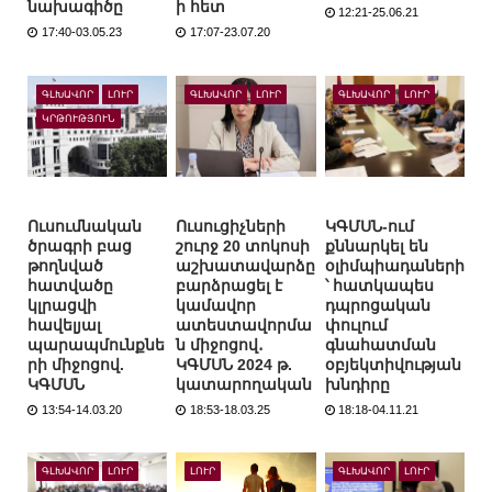
նախագիծը
ի հետ
12:21-25.06.21
17:40-03.05.23
17:07-23.07.20
ԳԼԽԱՎՈՐ
ԼՈՒՐ
ԳԼԽԱՎՈՐ
ԼՈՒՐ
ԳԼԽԱՎՈՐ
ԼՈՒՐ
ԿՐԹՈՒԹՅՈՒՆ
Ուսումնական
Ուսուցիչների
ԿԳՄՍՆ-ում
ծրագրի բաց
շուրջ 20 տոկոսի
քննարկել են
թողնված
աշխատավարձը
օլիմպիադաների
հատվածը
բարձրացել է
՝ հատկապես
կլրացվի
կամավոր
դպրոցական
հավելյալ
ատեստավորմա
փուլում
պարապմունքնե
ն միջոցով․
գնահատման
րի միջոցով.
ԿԳՄՍՆ 2024 թ.
օբյեկտիվության
ԿԳՄՍՆ
կատարողական
խնդիրը
13:54-14.03.20
18:53-18.03.25
18:18-04.11.21
ԳԼԽԱՎՈՐ
ԼՈՒՐ
ԼՈՒՐ
ԳԼԽԱՎՈՐ
ԼՈՒՐ