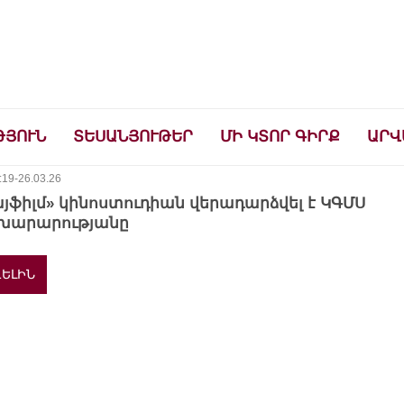
ների համար
ԹՅՈՒՆ
ՏԵՍԱՆՅՈՒԹԵՐ
ՄԻ ԿՏՈՐ ԳԻՐՔ
ԱՐՎ
:19-26.03.26
յֆիլմ» կինոստուդիան վերադարձվել է ԿԳՄՍ
խարարությանը
ԵԼԻՆ