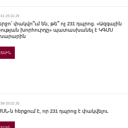
:41-25.02.26
երջո՝ փակվո՞ւմ են, թե՞ ոչ 231 դպրոց. «Ազգային
թության խորհուրդը» պատասխանել է ԿԳՄՍ
խարարին
ԵԼԻՆ
:58-20.02.26
ՍՆ-ն հերքում է, որ 231 դպրոց է փակվելու
ԵԼԻՆ