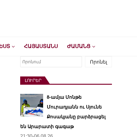
ԵՍՏ
ՀԱՅԱՍՏԱՆՍ
ԺԱՄԱՆՑ
Որոնել
Որոնել
ԼՈՒՐԵՐ
8-ամյա Մոնթե
Մուրադյանն ու Սյունե
Քոսակյանը բարձրացել
են Արարատի գագաթ
21:30-06.08.26