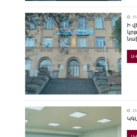
15
Ի վ
կր
նա
ԱՎ
15
ԿԳՄ
ԱՎ