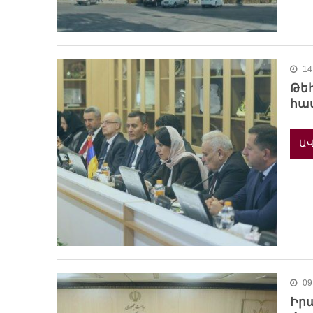
14
Թե
հա
ԱՎ
09
Իր