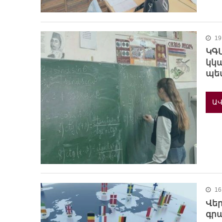
19
ԿԳՄ
կկ
պե
ԱՎ
16
Վեր
գրա