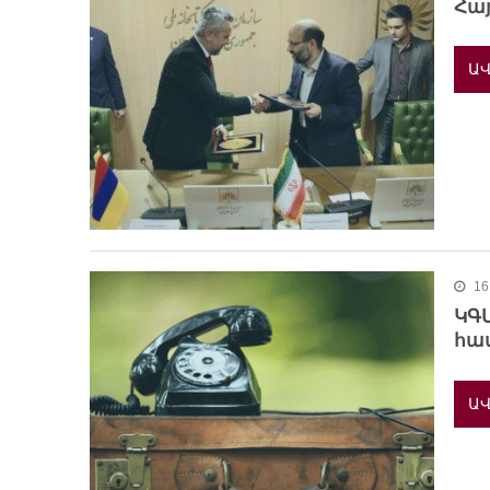
Հայ
ԱՎ
16
ԿԳ
հա
ԱՎ