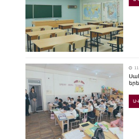
11
Սա
երե
ԱՎ