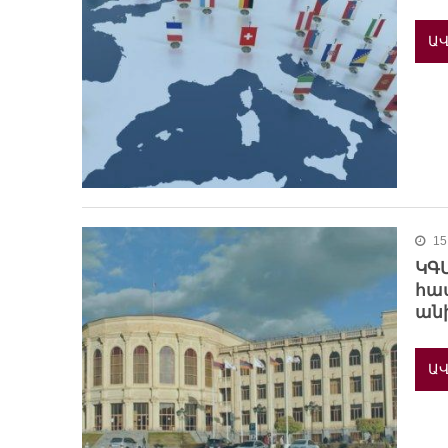
ԱՎ
15
ԿԳՄ
հա
ան
ԱՎ