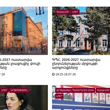
ԳԼԽԱՎՈՐ
ԼՈՒՐ
26-2027 ուստարվա
ԳՊՀ. 2026-2027 ուստարվա
ւթյան լրացուցիչ փուլի
ընդունելության մրցույթի
ները
արդյունքները
7.26
18:25-18.07.26
ԼՈՒՐ
ԿՐԹՈՒԹՅՈՒՆ
ԱՐՑԱԽՅԱՆ ՊԱՏԵՐԱԶՄ-2020
ԳԼԽԱՎՈՐ
ԼՈՒՐ