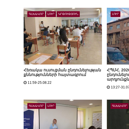
ԳԼԽԱՎՈՐ
ԼՈՒՐ
ԿՐԹՈՒԹՅՈՒՆ
ԼՈՒՐ
Հեռակա ուսուցման ընդունելության
ՀՊՄՀ. 20
քննությունների հայտագրում
ընդունելո
արդյունք
11:59-25.08.22
13:27-31.0
ԳԼԽԱՎՈՐ
ԼՈՒՐ
ԳԼԽԱՎՈՐ