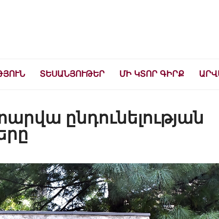
ների համար
ԹՅՈՒՆ
ՏԵՍԱՆՅՈՒԹԵՐ
ՄԻ ԿՏՈՐ ԳԻՐՔ
ԱՐՎ
ստարվա ընդունելության
երը