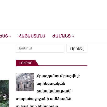
ԵՍՏ
ՀԱՅԱՍՏԱՆՍ
ԺԱՄԱՆՑ
Որոնել
Որոնել
ԼՈՒՐԵՐ
Հրազդանում բացվել է
արհեստական ​​
բանականության՝
տարածաշրջանի ամենամեծ
տվյալների կենտրոնը