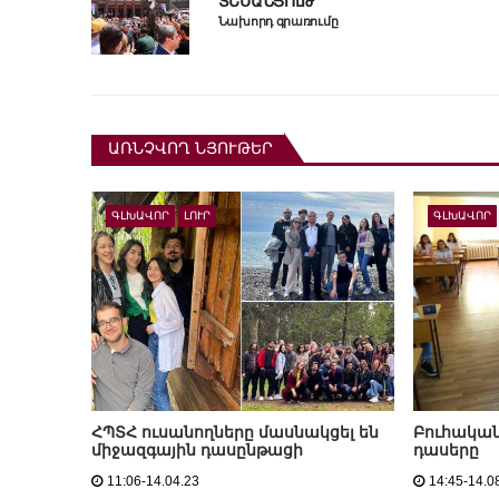
ՏԵՍԱՆՅՈւԹ
Նախորդ գրառումը
ԱՌՆՉՎՈՂ ՆՅՈՒԹԵՐ
ԳԼԽԱՎՈՐ
ԼՈՒՐ
ԳԼԽԱՎՈՐ
ՀՊՏՀ ուսանողները մասնակցել են
Բուհական 
միջազգային դասընթացի
դասերը
11:06-14.04.23
14:45-14.0