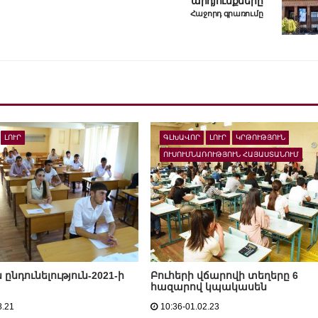
արդյունքները
Հաջորդ գրառումը
ԼՈՒՐ
ԳԼԽԱՎՈՐ
ԼՈՒՐ
ԿՐԹՈՒԹՅՈՒՆ
ՈՒՍՈՒՄՆԱՌՈՒԹՅՈՒՆ ՀԱՅԱՍՏԱՆՈՒՄ
ընդունելություն-2021-ի
Բուհերի վճարովի տեղերը 6
հազարով կպակասեն
8.21
10:36-01.02.23