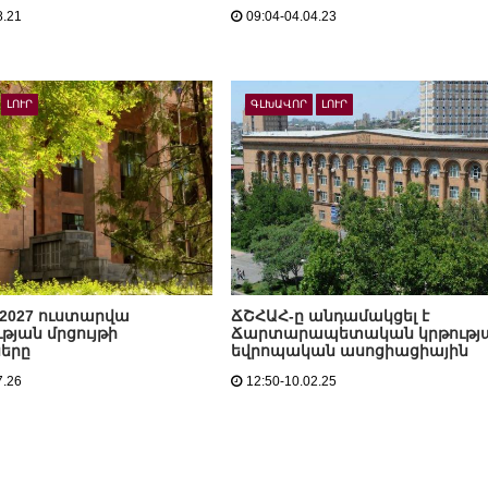
8.21
09:04-04.04.23
ԼՈՒՐ
ԳԼԽԱՎՈՐ
ԼՈՒՐ
-2027 ուստարվա
ՃՇՀԱՀ-ը անդամակցել է
ւթյան մրցույթի
Ճարտարապետական կրթությ
ները
եվրոպական ասոցիացիային
7.26
12:50-10.02.25