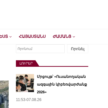
ԵՍՏ
ՀԱՅԱՍՏԱՆՍ
ԺԱՄԱՆՑ
Որոնել
Որոնել
ԼՈՒՐԵՐ
Մրցույթ՝ «Ուսանողական
ազգային կիբեռվարժանք
2026»
11:53-07.08.26