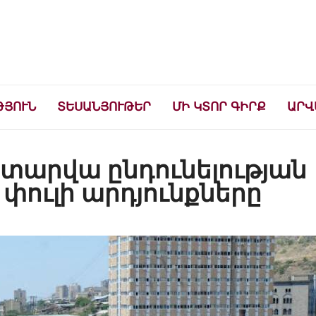
ների համար
ԹՅՈՒՆ
ՏԵՍԱՆՅՈՒԹԵՐ
ՄԻ ԿՏՈՐ ԳԻՐՔ
ԱՐՎ
ւստարվա ընդունելության
 փուլի արդյունքները