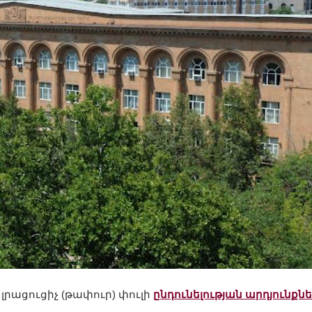
 լրացուցիչ (թափուր) փուլի
ընդունելության արդյունքն