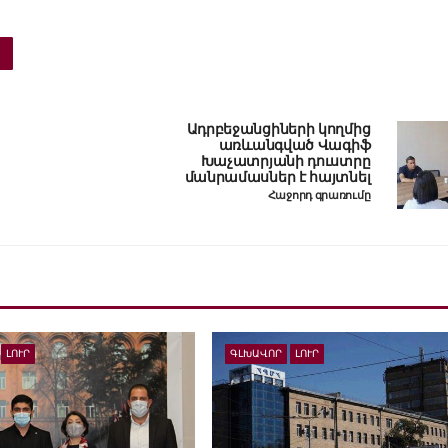
Հ
Ադրբեջանցիների կողմից
առևանգված Վագիֆ
Խաչատրյանի դուստրը
մանրամասներ է հայտնել
Հաջորդ գրառումը
ԼՈՒՐ
ԳԼԽԱՎՈՐ
ԼՈՒՐ