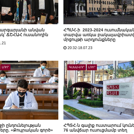
Մարգարյանի անվան
ՀՊՄՀ-ի 2023-2024 ուսումնակա
կ՝ ՃՇՀԱՀ ուսանողին
տարվա առկա բակալավրիատ
մրցույթի արդյունքները
1.21
20:32-18.07.23
ԼՈՒՐ
ԳԼԽԱՎՈՐ
ԼՈՒՐ
ջի ընդունելության
ՀՊՏՀ-ն գալիք ուստարում կուն
երը. «Քույրական գործ»
76 անվճար ուսուցմամբ տեղ