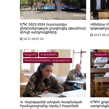
ԵՊՀ 2023-2024 ուստարվա
Վեներա 
ընդունելության լրացուցիչ (թափուր)
կրթաթոշա
փուլի արդյունքները
16:27-05.1
14:17-30.07.23
ԳԼԽԱՎՈՐ
ԿՐԹՈՒԹՅՈՒՆ
ԳԼԽԱՎՈՐ
ՈՒՍՈՒՄՆԱՌՈՒԹՅՈՒՆ ՀԱՅԱՍՏԱՆՈՒՄ
Վ. Սարգսյանի անվան ռազմական
ԵՊԲՀ քոլե
համալսարանը սկսել է հայտերի
արդյունքն