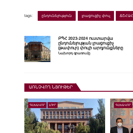
tags:
ընդունելություն
լրացուցիչ փուլ
ՃՇՀԱ
ԲՊՀ 2023-2024 ուստարվա
ընդունելության լրացուցիչ
(թափուր) փուլի արդյունքները
Նախորդ գրառումը
ԱՌՆՉՎՈՂ ՆՅՈՒԹԵՐ
ԳԼԽԱՎՈՐ
ԼՈՒՐ
ԳԼԽԱՎՈՐ