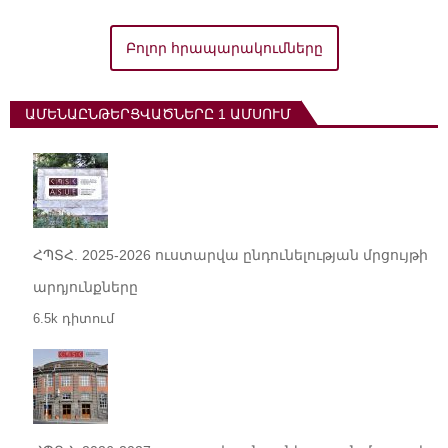
Բոլոր հրապարակումները
ԱՄԵՆԱԸՆԹԵՐՑՎԱԾՆԵՐԸ 1 ԱՄՍՈՒՄ
ՀՊՏՀ. 2025-2026 ուստարվա ընդունելության մրցույթի
արդյունքները
6.5k դիտում