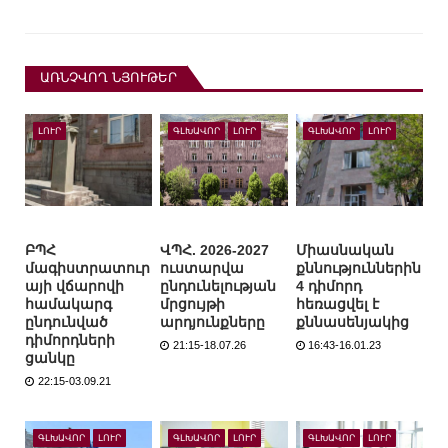
ԱՌՆՉՎՈՂ ՆՅՈՒԹԵՐ
ԼՈՒՐ
ԳԼԽԱՎՈՐ
ԼՈՒՐ
ԳԼԽԱՎՈՐ
ԼՈՒՐ
ԲՊՀ
ՎՊՀ. 2026-2027
Միասնական
մագիստրատուր
ուստարվա
քննություններին
այի վճարովի
ընդունելության
4 դիմորդ
համակարգ
մրցույթի
հեռացվել է
ընդունված
արդյունքները
քննասենյակից
դիմորդների
21:15-18.07.26
16:43-16.01.23
ցանկը
22:15-03.09.21
ԳԼԽԱՎՈՐ
ԼՈՒՐ
ԳԼԽԱՎՈՐ
ԼՈՒՐ
ԳԼԽԱՎՈՐ
ԼՈՒՐ