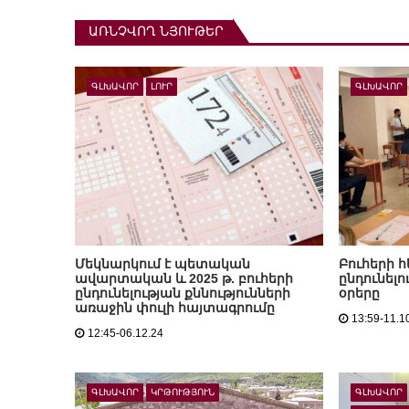
ԱՌՆՉՎՈՂ ՆՅՈՒԹԵՐ
ԳԼԽԱՎՈՐ
ԼՈՒՐ
ԳԼԽԱՎՈՐ
Մեկնարկում է պետական
Բուհերի 
ավարտական և 2025 թ. բուհերի
ընդունելո
ընդունելության քննությունների
օրերը
առաջին փուլի հայտագրումը
13:59-11.1
12:45-06.12.24
ԳԼԽԱՎՈՐ
ԿՐԹՈՒԹՅՈՒՆ
ԳԼԽԱՎՈՐ