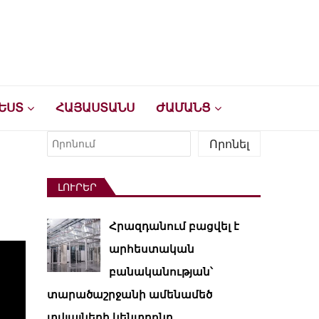
ԵՍՏ
ՀԱՅԱՍՏԱՆՍ
ԺԱՄԱՆՑ
Որոնել
Որոնել
ԼՈՒՐԵՐ
Հրազդանում բացվել է
արհեստական ​​
բանականության՝
տարածաշրջանի ամենամեծ
տվյալների կենտրոնը