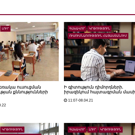
ԼՈՒՐ
ԳԼԽԱՎՈՐ
ԿՐԹՈՒԹՅՈՒՆ
ՈՒՍՈՒՄՆԱՌՈՒԹՅՈՒՆ ՀԱՅԱՍՏԱՆՈՒՄ
հեռակա ուսուցման
Ի գիտություն դիմորդների.
ւթյան քննությունների
իրազեկում հայտագրման մաս
11:07-08.04.21
0.22
ԿՐԹՈՒԹՅՈՒՆ
ԳԼԽԱՎՈՐ
ԼՈՒՐ
ԿՐԹՈՒԹՅՈՒՆ