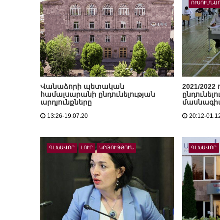
ՈՒՍՈՒՄՆԱ
Վանաձորի պետական
2021/202
համալսարանի ընդունելության
ընդունելո
արդյունքները
մասնագիտ
13:26-19.07.20
20:12-01.1
ԳԼԽԱՎՈՐ
ԼՈՒՐ
ԿՐԹՈՒԹՅՈՒՆ
ԳԼԽԱՎՈՐ