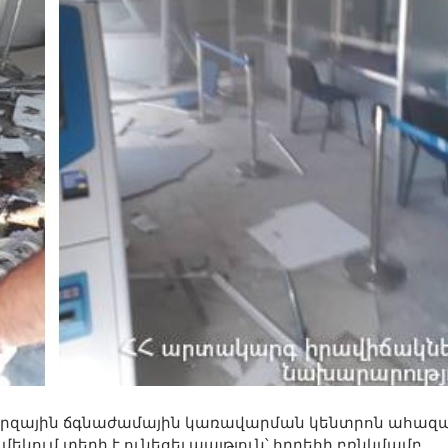
րզային ճգնաժամային կառավարման կենտրոն ահազ
եկում տեղի է ունեցել պայթյուն՝ հրդեհի բռնկմամբ,