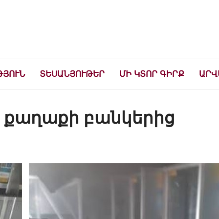
ների համար
ԹՅՈՒՆ
ՏԵՍԱՆՅՈՒԹԵՐ
ՄԻ ԿՏՈՐ ԳԻՐՔ
ԱՐՎ
կ քաղաքի բանկերից