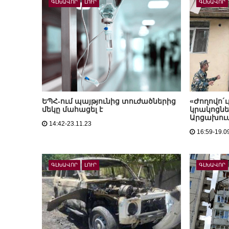
ԳԼԽԱՎՈՐ
ԼՈՒՐ
ԳԼԽԱՎՈՐ
ԵՊՀ-ում պայթյունից տուժածներից
«Ժողովո´
մեկը մահացել է
կրակոցնե
Արցախում
14:42-23.11.23
16:59-19.0
ԳԼԽԱՎՈՐ
ԼՈՒՐ
ԳԼԽԱՎՈՐ