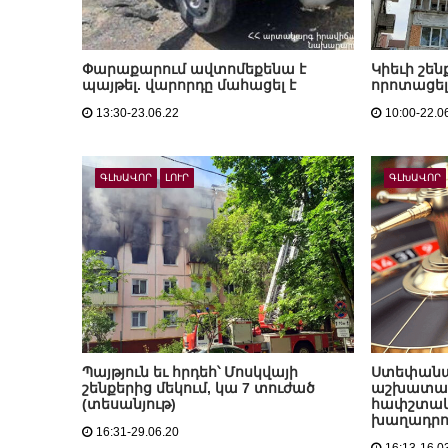
Փարաքարում ավտոմեքենա է
Կիեւի շեն
պայթել. վարորդը մահացել է
որոտացել.
13:30-23.06.22
10:00-22.0
ԳԼԽԱՎՈՐ
ԼՈՒՐ
ԳԼԽԱՎՈՐ
Պայթյուն եւ հրդեհ՝ Մոսկվայի
Ստեփանա
շենքերից մեկում, կա 7 տուժած
աշխատակի
(տեսանյութ)
հափշտակե
խաղադրու
16:31-29.06.20