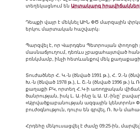
տեղեկացնում են
Արտակարգ իրավիճակներ
Դեպքի վայր է մեկնել ԱԻՆ ՓԾ մարզային 
երկու մարտական հաշվարկ։
Պարզվել է, որ Վարդգես Պետրոսյան փողոցի
մասնաճյուղում, դեռևս չբացահայտված հանգա
բռնկմամբ, ինչի հետևանքով մեկ քաղաքացի մ
Տուժածներ Հ. Կ.-ն (ծնված 1991 թ․), Հ. Չ.-ն (ծնված
Խ.-ն (ծնված 1978 թ․), Լ. Շ.-ն (ծնված 1996 թ․
քաղաքի ԲԿ, որտեղ Հ․Կ-ի առողջական վիճակը գն
ծանրության, իսկ Լ․ Ա.-ինը և Ա․ Մ.-ինը՝ բավա
«Այրվածքաբանության ազգային կենտրոն» 
բուժօգնություն, դուրս են գրվել, Ռ․ Խ-ն մահաց
Հրդեհը մեկուսացվել է ժամը 09:25-ին, մարվել՝ 