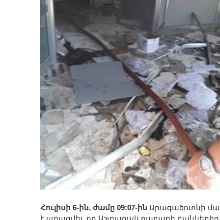
Հուլիսի 6-ին, ժամը 09:07-ին
Արագածոտնի մա
է ստացվել, որ Աշտարակ քաղաքի բանկերից մ