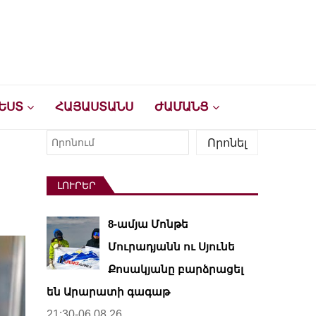
ԵՍՏ
ՀԱՅԱՍՏԱՆՍ
ԺԱՄԱՆՑ
Որոնել
Որոնել
ԼՈՒՐԵՐ
8-ամյա Մոնթե
Մուրադյանն ու Սյունե
Քոսակյանը բարձրացել
են Արարատի գագաթ
21:30-06.08.26