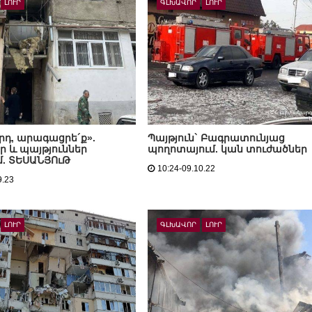
ԼՈՒՐ
ԳԼԽԱՎՈՐ
ԼՈՒՐ
ւրդ, արագացրե´ք».
Պայթյուն` Բագրատունյաց
ր և պայթյուններ
պողոտայում. կան տուժածներ
. ՏԵՍԱՆՅՈւԹ
10:24-09.10.22
9.23
ԼՈՒՐ
ԳԼԽԱՎՈՐ
ԼՈՒՐ