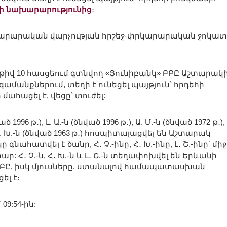
ի նախարարությունից
։
փրկարարական վարչության հրշեջ-փրկարարական ջոկա
 թիվ 10 հասցեում գտնվող «Յունիբանկ» ԲԲԸ Աշտարակ
մանքներում, տեղի է ունեցել պայթյուն՝ հրդեհի
ահացել է, վեցը՝ տուժել:
 1996 թ․), Լ. Ա.-ն (ծնված 1996 թ․), Ա. Մ.-ն (ծնված 1972 թ․),
) և Ռ. Խ.-ն (ծնված 1963 թ․) հոսպիտալացվել են Աշտարակ
ահատվել է ծանր, Հ․ Չ.-ինը, Հ․ Խ.-ինը, Լ․ Շ.-ինը՝ մի
րար: Հ․ Չ.-ն, Հ․ Խ.-ն և Լ․ Շ.-ն տեղափոխվել են Երևանի
ՓԲԸ, իսկ մյուսները, ստանալով համապատասխան
ել է։
09:54-ին: