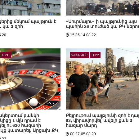
քերից մեկում պայթյուն է
«Սուրմալու»-ի պայթյունից այս
 կա 3 զոհ
պահին 26 տուժած կա ԲԿ-ներո
6.20
15:35-14.08.22
ԼՈՒՐ
ԳԼԽԱՎՈՐ
ԼՈՒՐ
կերտում բանկի
Բեյրութում պայթյունի զոհ է դա
ցը 1 մլն դրամ է
63, վիրավորվել՝ ավելի քան 3
լ ու 630 հազարի
հազար մարդ
յք կատարել. Արցախ ՔԿ
00:27-05.08.20