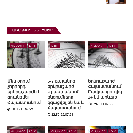
ԱՌՆՉՎՈՂ ՆՅՈՒԹԵՐ
ԳԼԽԱՎՈՐ
ԼՈՒՐ
ԼՈՒՐ
ԳԼԽԱՎՈՐ
ԼՈՒՐ
Մեկ օրում
6-7 բալանոց
Երկրաշարժ
չորրորդ
երկրաշարժ
Հայաստանում՝
երկրաշարժն է
Վրաստանում.
Բավրա գյուղից
գրանցվել
ցնցումները
14 կմ արևելք
Հայաստանում
զգացվել են նաև
07:45-11.07.22
Հայաստանում
18:30-11.07.22
12:50-22.07.24
ԳԼԽԱՎՈՐ
ԼՈՒՐ
ԳԼԽԱՎՈՐ
ԼՈՒՐ
ԳԼԽԱՎՈՐ
ԼՈՒՐ