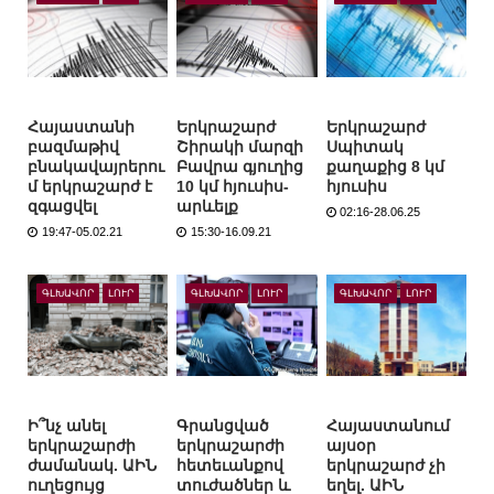
Հայաստանի
Երկրաշարժ
Երկրաշարժ
բազմաթիվ
Շիրակի մարզի
Սպիտակ
բնակավայրերու
Բավրա գյուղից
քաղաքից 8 կմ
մ երկրաշարժ է
10 կմ հյուսիս-
հյուսիս
զգացվել
արևելք
02:16-28.06.25
19:47-05.02.21
15:30-16.09.21
ԳԼԽԱՎՈՐ
ԼՈՒՐ
ԳԼԽԱՎՈՐ
ԼՈՒՐ
ԳԼԽԱՎՈՐ
ԼՈՒՐ
Ի՞նչ անել
Գրանցված
Հայաստանում
երկրաշարժի
երկրաշարժի
այսօր
ժամանակ. ԱԻՆ
հետեւանքով
երկրաշարժ չի
ուղեցույց
տուժածներ և
եղել. ԱԻՆ