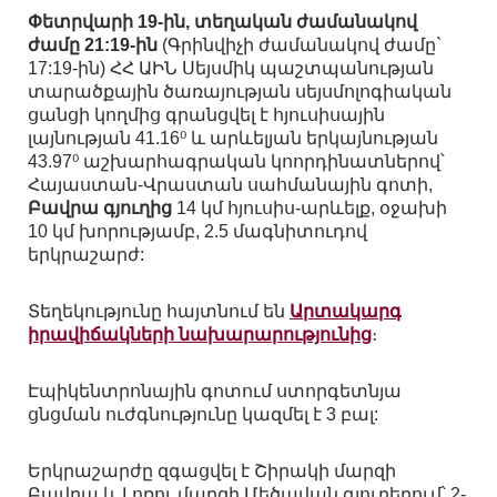
Փետրվարի 19-ին, տեղական ժամանակով
ժամը 21:19-ին
(Գրինվիչի ժամանակով ժամը`
17:19-ին) ՀՀ ԱԻՆ Սեյսմիկ պաշտպանության
տարածքային ծառայության սեյսմոլոգիական
ցանցի կողմից գրանցվել է հյուսիսային
լայնության 41.16⁰ և արևելյան երկայնության
43.97⁰ աշխարհագրական կոորդինատներով՝
Հայաստան-Վրաստան սահմանային գոտի,
Բավրա գյուղից
14 կմ հյուսիս-արևելք, օջախի
10 կմ խորությամբ, 2.5 մագնիտուդով
երկրաշարժ:
Տեղեկությունը հայտնում են
Արտակարգ
իրավիճակների նախարարությունից
։
Էպիկենտրոնային գոտում ստորգետնյա
ցնցման ուժգնությունը կազմել է 3 բալ:
Երկրաշարժը զգացվել է Շիրակի մարզի
Բավրա և Լոռու մարզի Մեծավան գյուղերում՝ 2-