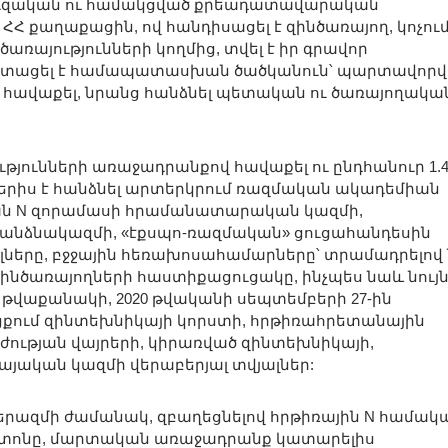
ուզական ու համակցված քրեադատավարական
ր ՀՀ քաղաքացին, ով հանդիսացել է զինծառայող, կոչու
առայությունների կողմից, տվել է իր գրավոր
և ստացել է համապատասխան ծածկանուն՝ պարտավորվ
 հավաքել, նրանց հանձնել պետական ու ծառայողակա
թյունների առաջադրանքով հավաքել ու ընդհանուր 1.4
ներիս է հանձնել արտերկրում ռազմական ակադեմիան
ան N զորամասի հրամանատարական կազմի,
 անձնակազմի, «էքսպո-ռազմական» ցուցահանդեսին
լները, բջջային հեռախոսահամարները՝ տրամադրելով
զինծառայողների հաստիքացուցակը, ինչպես նաև նույ
թվաքանակի, 2020 թվականի սեպտեմբերի 27-ին
քում զինտեխնիկայի կորստի, հրթիռահրետանային
ժության վայրերի, կիրառված զինտեխնիկայի,
յական կազմի վերաբերյալ տվյալներ:
ատերազմի ժամանակ, զբաղեցնելով հրթիռային N համակ
տոնը, մարտական առաջադրանք կատարելիս