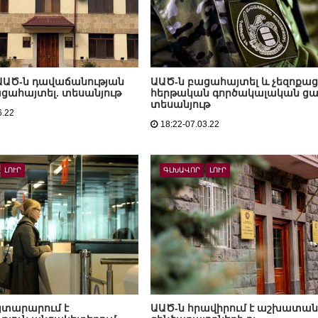
ԱԱԾ-ն դավաճանության
ԱԱԾ-ն բացահայտել և չեզոքացր
ացահայտել. տեսանյութ
հերթական գործակալական ցա
տեսանյութ
6.22
18:22-07.03.22
ԼՈՒՐ
ԳԼԽԱՎՈՐ
ԼՈՒՐ
յտարարում է
ԱԱԾ-ն հրավիրում է աշխատան