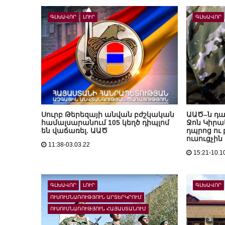
ԳԼԽԱՎՈՐ
ԼՈՒՐ
ԳԼԽԱՎՈՐ
Սուրբ Թերեզայի անվան բժշկական
ԱԱԾ–ն դա
համալսարանում 105 կեղծ դիպլոմ
Ջոն Կիրա
են վաճառել. ԱԱԾ
դպրոց ու
ուսուցչին
11:38-03.03.22
15:21-10.1
ԳԼԽԱՎՈՐ
ԼՈՒՐ
ԳԼԽԱՎՈՐ
ՈՒՍՈՒՄՆԱՌՈՒԹՅՈՒՆ ԱՐՏԵՐԿՐՈՒՄ
ՈՒՍՈՒՄՆԱՌՈՒԹՅՈՒՆ ՀԱՅԱՍՏԱՆՈՒՄ