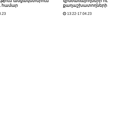
ություն անցակետերում
զինծառայողների ու
ւ համար
քաղաշխատողների
3.23
13:22-17.04.23