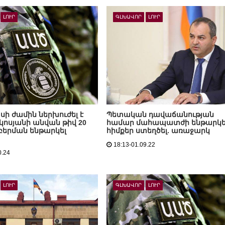
ԼՈՒՐ
ԳԼԽԱՎՈՐ
ԼՈՒՐ
սի ժամին ներխուժել է
Պետական դավաճանության
կոսյանի անվան թիվ 20
համար մահապատժի ենթարկե
 բերման ենթարկել
հիմքեր ստեղծել. առաջարկ
18:13-01.09.22
0.24
ԼՈՒՐ
ԳԼԽԱՎՈՐ
ԼՈՒՐ