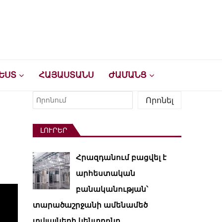
ԵՍՏ
ՀԱՅԱՍՏԱՆՍ
ԺԱՄԱՆՑ
Որոնել
Որոնել
ԼՈՒՐԵՐ
Հրազդանում բացվել է
արհեստական ​​
բանականության՝
տարածաշրջանի ամենամեծ
տվյալների կենտրոնը