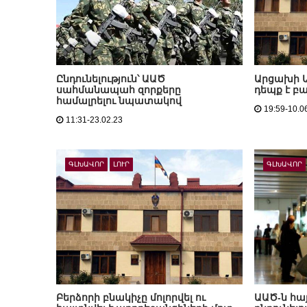
Ընդունելություն՝ ԱԱԾ
Արցախի 
սահմանապահ զորքերը
դեպք է բ
համալրելու նպատակով
19:59-10.0
11:31-23.02.23
ԳԼԽԱՎՈՐ
ԼՈՒՐ
ԳԼԽԱՎՈՐ
Բերձորի բնակիչը մոլորվել ու
ԱԱԾ-ն հա