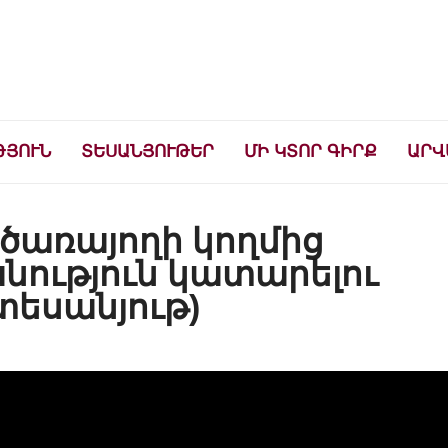
ների համար
ԹՅՈՒՆ
ՏԵՍԱՆՅՈՒԹԵՐ
ՄԻ ԿՏՈՐ ԳԻՐՔ
ԱՐՎ
նծառայողի կողմից
ություն կատարելու
տեսանյութ)