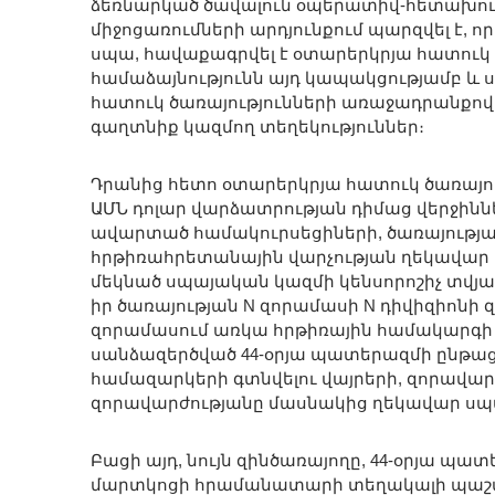
ձեռնարկած ծավալուն օպերատիվ-հետախ
միջոցառումների արդյունքում պարզվել է, ո
սպա, հավաքագրվել է օտարերկրյա հատուկ ծ
համաձայնությունն այդ կապակցությամբ 
հատուկ ծառայությունների առաջադրանքով
գաղտնիք կազմող տեղեկություններ։
Դրանից հետո օտարերկրյա հատուկ ծառայու
ԱՄՆ դոլար վարձատրության դիմաց վերջին
ավարտած համակուրսեցիների, ծառայությ
հրթիռահրետանային վարչության ղեկավար
մեկնած սպայական կազմի կենսորոշիչ տվյա
իր ծառայության N զորամասի N դիվիզիոնի 
զորամասում առկա հրթիռային համակարգի 
սանձազերծված 44-օրյա պատերազմի ընթաց
համազարկերի գտնվելու վայրերի, զորավար
զորավարժությանը մասնակից ղեկավար սպա
Բացի այդ, նույն զինծառայողը, 44-օրյա պ
մարտկոցի հրամանատարի տեղակալի պաշ