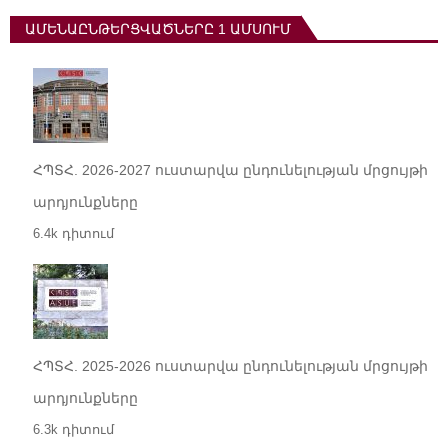
ԱՄԵՆԱԸՆԹԵՐՑՎԱԾՆԵՐԸ 1 ԱՄՍՈՒՄ
ՀՊՏՀ. 2026-2027 ուստարվա ընդունելության մրցույթի
արդյունքները
6.4k դիտում
ՀՊՏՀ. 2025-2026 ուստարվա ընդունելության մրցույթի
արդյունքները
6.3k դիտում