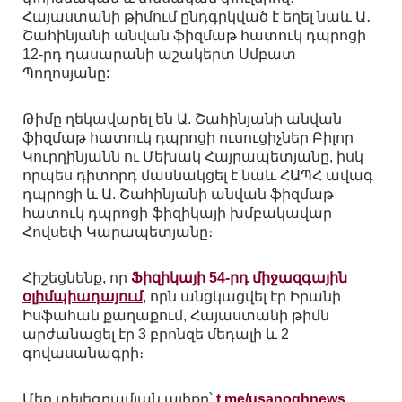
Հայաստանի թիմում ընդգրկված է եղել նաև Ա․
Շահինյանի անվան ֆիզմաթ հատուկ դպրոցի
12-րդ դասարանի աշակերտ Սմբատ
Պողոսյանը:
Թիմը ղեկավարել են Ա. Շահինյանի անվան
ֆիզմաթ հատուկ դպրոցի ուսուցիչներ Բիլոր
Կուրղինյանն ու Մեխակ Հայրապետյանը, իսկ
որպես դիտորդ մասնակցել է նաև ՀԱՊՀ ավագ
դպրոցի և Ա. Շահինյանի անվան ֆիզմաթ
հատուկ դպրոցի ֆիզիկայի խմբակավար
Հովսեփ Կարապետյանը։
Հիշեցնենք, որ
Ֆիզիկայի 54-րդ միջազգային
օլիմպիադայում
, որն անցկացվել էր Իրանի
Իսֆահան քաղաքում, Հայաստանի թիմն
արժանացել էր 3 բրոնզե մեդալի և 2
գովասանագրի։
Մեր տելեգրամյան ալիքը՝
t.me/usanoghnews