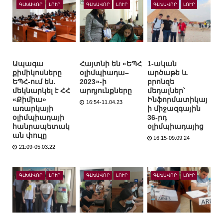
ԳԼԽԱՎՈՐ
ԼՈՒՐ
ԳԼԽԱՎՈՐ
ԼՈՒՐ
ԳԼԽԱՎՈՐ
ԼՈՒՐ
Ապագա
Հայտնի են «ԵՊՀ
1-ական
քիմիկոսները
օլիմպիադա–
արծաթե և
ԵՊՀ-ում են.
2023»-ի
բրոնզե
մեկնարկել է ՀՀ
արդյունքները
մեդալներ՝
«Քիմիա»
Ինֆորմատիկայ
16:54-11.04.23
առարկայի
ի միջազգային
օլիմպիադայի
36-րդ
հանրապետակ
օլիմպիադայից
ան փուլը
16:15-09.09.24
21:09-05.03.22
ԳԼԽԱՎՈՐ
ԼՈՒՐ
ԳԼԽԱՎՈՐ
ԼՈՒՐ
ԳԼԽԱՎՈՐ
ԼՈՒՐ