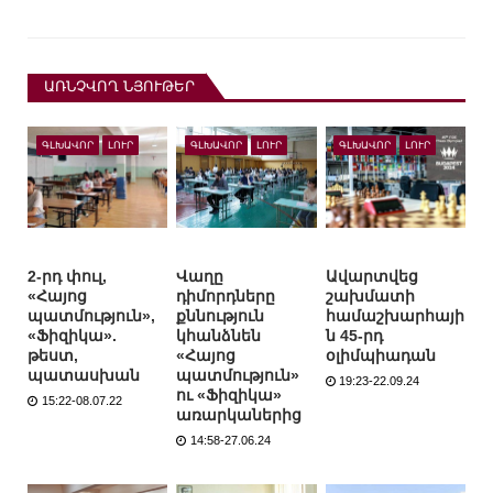
ԱՌՆՉՎՈՂ ՆՅՈՒԹԵՐ
ԳԼԽԱՎՈՐ
ԼՈՒՐ
ԳԼԽԱՎՈՐ
ԼՈՒՐ
ԳԼԽԱՎՈՐ
ԼՈՒՐ
2-րդ փուլ,
Վաղը
Ավարտվեց
«Հայոց
դիմորդները
շախմատի
պատմություն»,
քննություն
համաշխարհայի
«Ֆիզիկա».
կհանձնեն
ն 45-րդ
թեստ,
«Հայոց
օլիմպիադան
պատասխան
պատմություն»
19:23-22.09.24
ու «Ֆիզիկա»
15:22-08.07.22
առարկաներից
14:58-27.06.24