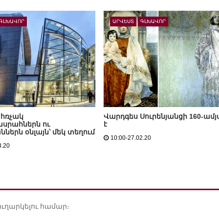
ԳԼԽԱՎՈՐ
ԱՐՎԵՍՏ
ԳԼԽԱՎՈՐ
հռչակ
Վարդգես Սուրենյանցի 160-ամ
սրահներն ու
է
ներն օնլայն՝ մեկ տեղում
10:00-27.02.20
3.20
ուղարկելու համար։