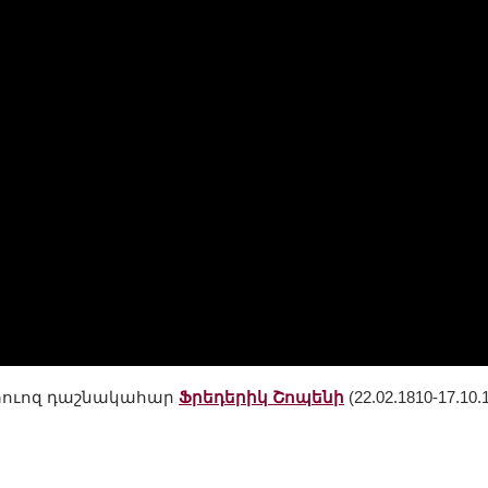
րտուոզ դաշնակահար
Ֆրեդերիկ Շոպենի
(22.02.1810-17.10.