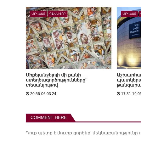
ԱՐՎԵՍՏ
ԳԼԽԱՎՈՐ
ԱՐՎԵՍՏ
Միքելանջելոյի մի քանի
Աշխարհա
ստեղծագործությունները՝
պատկերա
տեսանյութով
թանգարան
20:56-06.03.24
17:31-19.0
COMMENT HERE
Դուք պետք է
մուտք գործեք
՝ մեկնաբանությունը 