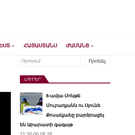
ԵՍՏ
ՀԱՅԱՍՏԱՆՍ
ԺԱՄԱՆՑ
Որոնել
Որոնել
ԼՈՒՐԵՐ
8-ամյա Մոնթե
Մուրադյանն ու Սյունե
Քոսակյանը բարձրացել
են Արարատի գագաթ
21:30-06.08.26