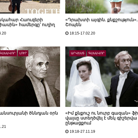
ակահար Հաուզերի
«Դրախտի այգին. քնքշություն».
իասին» համերգը՝ ուղիղ
Շոպեն
4.20
18:15-17.02.20
ԳԼԽԱՎՈՐ
ԼՈՒՐ
ԱՐՎԵՍՏ
ԳԼԽԱՎՈՐ
անսուրյանի ծննդյան օրն
«Իմ քնքուշ ու նուրբ գազան» ֆի
վալսը ստեղծվել է մեկ գիշերվա
ընթացքում
1.21
19:18-27.11.19