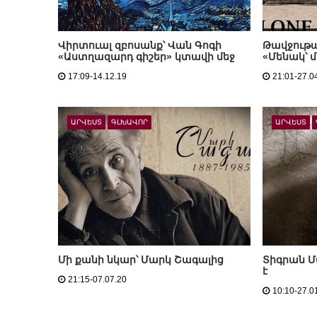
Վիրտուալ զբոսանք՝ Վան Գոգի
Թավջութ
«Աստղազարդ գիշեր» կտավի մեջ
«Մենակ՝ մ
17:09-14.12.19
21:01-27.0
ԱՐՎԵՍՏ
ԳԼԽԱՎՈՐ
ԱՐՎԵՍՏ
Մի քանի նկար՝ Մարկ Շագալից
Տիգրան Մ
է
21:15-07.07.20
10:10-27.0