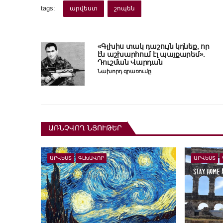
tags:
արվեստ
շոպեն
«Գլխիս տակ դաշույն կդնեք, որ
էն աշխարհում էլ պայքարեմ».
Դուշման Վարդան
Նախորդ գրառումը
ԱՌՆՉՎՈՂ ՆՅՈՒԹԵՐ
ԱՐՎԵՍՏ
ԳԼԽԱՎՈՐ
ԱՐՎԵՍՏ