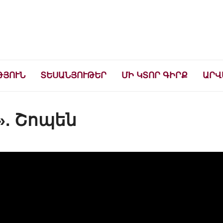
ների համար
ԹՅՈՒՆ
ՏԵՍԱՆՅՈՒԹԵՐ
ՄԻ ԿՏՈՐ ԳԻՐՔ
ԱՐՎ
». Շոպեն