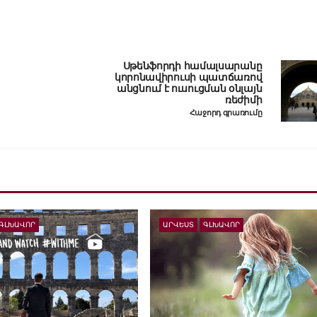
Սթենֆորդի համալսարանը
կորոնավիրուսի պատճառով
անցնում է ուսուցման օնլայն
ռեժիմի
Հաջորդ գրառումը
ԳԼԽԱՎՈՐ
ԱՐՎԵՍՏ
ԳԼԽԱՎՈՐ