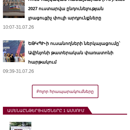
2027 ուստարվա ընդունելության
լրացուցիչ փուլի արդյունքները
10:07-31.07.26
ԵԹԿՊԻ-ի ուսանողների ներկայացումը՝
Ավինյոնի թատերական փառատոնի
հարթակում
09:39-31.07.26
Բոլոր հրապարակումները
ԱՄԵՆԱԸՆԹԵՐՑՎԱԾՆԵՐԸ 1 ԱՄՍՈՒՄ