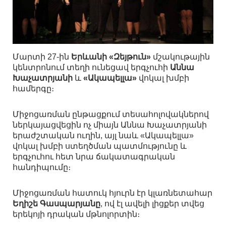
Մարտի 27-ին
Երևանի «Զեյթուն»
մշակութային
կենտրոնում տեղի ունեցավ երգչուհի
Աննա
Խաչատրյանի
և
«Ակապելլա»
վոկալ խմբի
համերգը։
Միջոցառման ընթացքում տեսահոլովակներով
ներկայացվեցին ոչ միայն Աննա Խաչատրյանի
երաժշտական ուղին, այլ նաև «Ակապելլա»
վոկալ խմբի ստեղծման պատմությունը և
երգչուհու հետ նրա ճակատագրական
հանդիպումը։
Միջոցառման հատուկ հյուրն էր կլառնետահար
Եղիշե Գասպարյանը
, ով էլ ավելի լիցքեր տվեց
երեկոյի դրական մթնոլորտին։