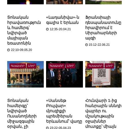
Տոնական
«Լադանիվա»-ն
Ֆրանսիայի
հրավառություն
գալիս է Երևան
դեսպանատունը
և համերգ`
հրավիրում է
12:35-20.04.21
նվիրված
Սիրահարների
մայիսյան
այգի
եռատոնին
15:12-22.06.21
22:10-09.05.20
ԳԼԽԱՎՈՐ
ԼՈՒՐ
ԳԼԽԱՎՈՐ
ԼՈՒՐ
ԳԼԽԱՎՈՐ
ԼՈՒՐ
Տոնական
«Սանսեթ
Հունվարի 1-ից
համերգը՝
Բուլվար»
հանրային սննդի
նվիրված
մյուզիքլի
վայրեր ու
Ուսանողների
պրեմիերան
մշակութային
միջազգային
Երևանում՝ վաղը
օջախներ
օրվան, չի
մուտքը՝ միայն
23:22-05.04.23