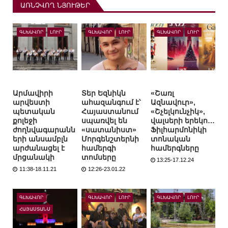
ԱՌՆՉՎՈՂ ՆՅՈՒԹԵՐ
ԳԼԽԱՎՈՐ
ԼՈՒՐ
ԳԼԽԱՎՈՐ
ԼՈՒՐ
ԳԼԽԱՎՈՐ
ԼՈՒՐ
Արմավիրի
Տեր Եզնիկն
«Շառլ
արվեստի
ահազանգում է՝
Ազնավուր»,
պետական
Հայաստանում
«Շչելկունչիկ»,
քոլեջի
սպառվել են
վալսերի երեկո…
ժողնվագարանն
«սատանիստ»
Ֆիլհարմոնիկի
երի անսամբլն
Մորգենշտերնի
տոնական
արժանացել է
համերգի
համերգները
մրցանակի
տոմսերը
13:25-17.12.24
11:38-18.11.21
12:26-23.01.22
ԳԼԽԱՎՈՐ
ԳԼԽԱՎՈՐ
ԼՈՒՐ
ԳԼԽԱՎՈՐ
ԼՈՒՐ
ՀԱՅԱՍՏԱՆՍ