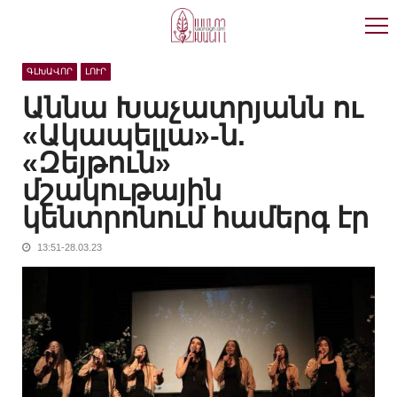
Skip
Skip
to
to
navigation
content
ԳԼԽԱՎՈՐ
ԼՈՒՐ
Աննա Խաչատրյանն ու
«Ակապելլա»-ն.
«Զեյթուն»
մշակութային
կենտրոնում համերգ էր
13:51-28.03.23