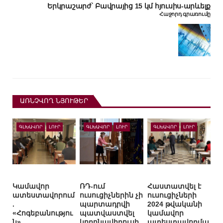
Երկրաշարժ` Բավրայից 15 կմ հյուսիս-արևելք
Հաջորդ գրառումը
ԱՌՆՉՎՈՂ ՆՅՈՒԹԵՐ
ԳԼԽԱՎՈՐ
ԼՈՒՐ
ԳԼԽԱՎՈՐ
ԼՈՒՐ
ԳԼԽԱՎՈՐ
ԼՈՒՐ
Կամավոր
ՌԴ-ում
Հաստատվել է
ատեստավորում
ուսուցիչներին չի
ուսուցիչների
.
պարտադրվի
2024 թվականի
«Հոգեբանությու
պատվաստվել
կամավոր
ն»
կորոնավիրուսի
ատեստավորմա