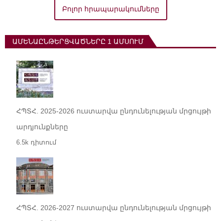
Բոլոր հրապարակումները
ԱՄԵՆԱԸՆԹԵՐՑՎԱԾՆԵՐԸ 1 ԱՄՍՈՒՄ
ՀՊՏՀ. 2025-2026 ուստարվա ընդունելության մրցույթի
արդյունքները
6.5k դիտում
ՀՊՏՀ. 2026-2027 ուստարվա ընդունելության մրցույթի