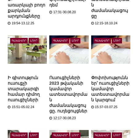
առարկայի բողո
դեմ
ն
քարկման
ժամանակացույ
17:31-30.08.20
արդյունքները
ցը
19:54-13.12.25
12:15-18.10.24
ԳԼԽԱՎՈՐ
ԼՈՒՐ
ԳԼԽԱՎՈՐ
ԼՈՒՐ
ԳԼԽԱՎՈՐ
ԼՈՒՐ
Ի գիտություն
Ուսուցիչների
Փոփոխությունն
ուսուցչի
2023 թվականի
եր՝ ուսուցիչների
տարակարգի
կամավոր
կամավոր
համար դիմող
ատեստավորմա
ատեստավորմա
ուսուցիչների
ն
ն կարգում
ժամանակացույ
15:51-05.02.24
15:37-03.07.25
ցը. ուղեցույցներ
12:17-30.08.23
ԳԼԽԱՎՈՐ
ԼՈՒՐ
ԳԼԽԱՎՈՐ
ԼՈՒՐ
ԳԼԽԱՎՈՐ
ԼՈՒՐ