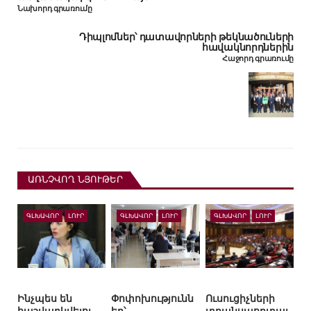
Նախորդ գրառումը
Դիպլոմներ՝ դատավորների թեկնածուների
հավակնորդներին
Հաջորդ գրառումը
ԱՌՆՉՎՈՂ ՆՅՈՒԹԵՐ
ԳԼԽԱՎՈՐ
ԼՈՒՐ
ԳԼԽԱՎՈՐ
ԼՈՒՐ
ԳԼԽԱՎՈՐ
ԼՈՒՐ
Ինչպես են
Փոփոխությունն
Ուսուցիչների