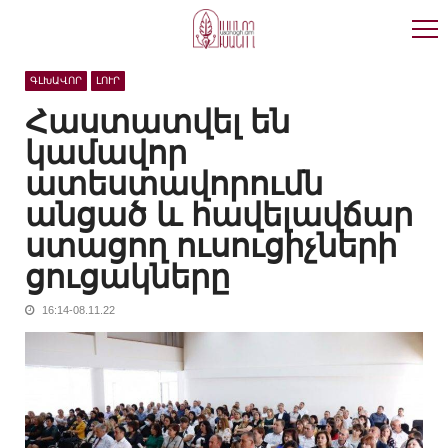
Skip
Skip
to
to
navigation
content
ԳԼԽԱՎՈՐ
ԼՈՒՐ
Հաստատվել են
կամավոր
ատեստավորումն
անցած և հավելավճար
ստացող ուսուցիչների
ցուցակները
16:14-08.11.22