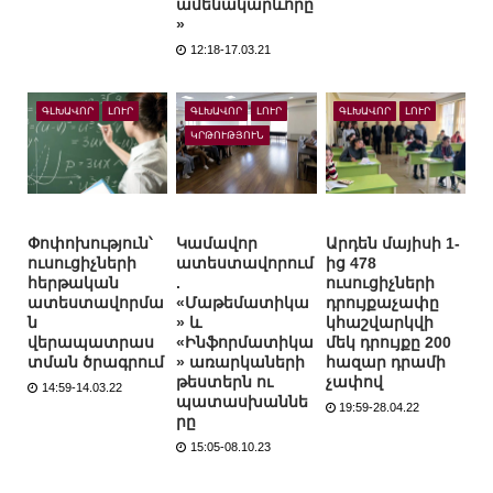
ամենակարևորը
»
12:18-17.03.21
ԳԼԽԱՎՈՐ
ԼՈՒՐ
ԳԼԽԱՎՈՐ
ԼՈՒՐ
ԳԼԽԱՎՈՐ
ԼՈՒՐ
ԿՐԹՈՒԹՅՈՒՆ
Փոփոխություն՝
Կամավոր
Արդեն մայիսի 1-
ուսուցիչների
ատեստավորում
ից 478
հերթական
.
ուսուցիչների
ատեստավորմա
«Մաթեմատիկա
դրույքաչափը
ն
» և
կհաշվարկվի
վերապատրաս
«Ինֆորմատիկա
մեկ դրույքը 200
տման ծրագրում
» առարկաների
հազար դրամի
թեստերն ու
չափով
14:59-14.03.22
պատասխաննե
19:59-28.04.22
րը
15:05-08.10.23