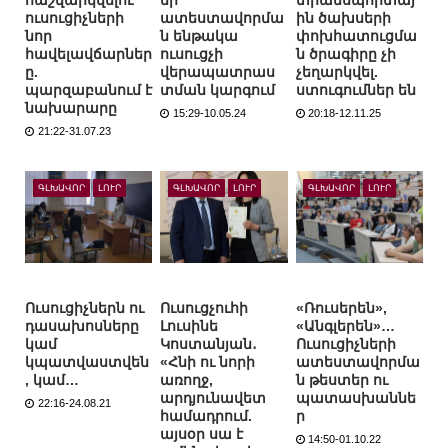
հաշվարկվելու
եր՝
տրանսպորտայ
ուսուցիչների
ատեստավորմա
ին ծախսերի
նոր
ն ենթակա
փոխհատուցմա
հավելավճարներ
ուսուցչի
ն ծրագիրը չի
ը.
վերապատրաս
չեղարկվել.
պարզաբանում է
տման կարգում
ստուգումներ են
նախարարը
15:29-10.05.24
20:18-12.11.25
21:22-31.07.23
ԳԼԽԱՎՈՐ
ԼՈՒՐ
ԳԼԽԱՎՈՐ
ԼՈՒՐ
ԳԼԽԱՎՈՐ
ԼՈՒՐ
Ուսուցիչներն ու
Ուսուցչուհի
«Ռուսերեն»,
դասախոսները
Լուսինե
«Անգլերեն»…
կամ
Կոստանյան․
Ուսուցիչների
կպատվաստվեն
«Հնի ու նորի
ատեստավորմա
, կամ…
առողջ,
ն թեստեր ու
արդյունավետ
պատասխաննե
22:16-24.08.21
համադրում.
ր
այսօր սա է
14:50-01.10.22