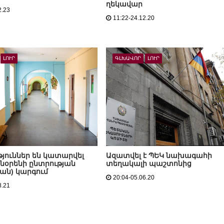
ղեկավար
2.23
11:22-24.12.20
ԼՈՒՐ
ԳԼԽԱՎՈՐ
ԼՈՒՐ
յուններ են կատարվել
Ազատվել է ՊԵԿ նախագահի
նօրենի ընտրության
տեղակալի պաշտոնից
ան) կարգում
20:04-05.06.20
8.21