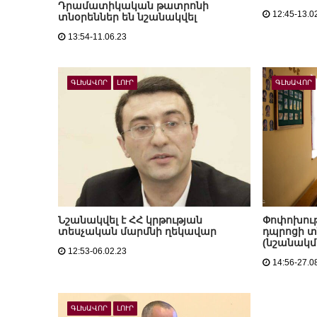
Դրամատիկական թատրոնի
12:45-13.0
տնօրեններ են նշանակվել
13:54-11.06.23
ԳԼԽԱՎՈՐ
ԼՈՒՐ
ԳԼԽԱՎՈՐ
Նշանակվել է ՀՀ կրթության
Փոփոխութ
տեսչական մարմնի ղեկավար
դպրոցի տ
(նշանակմ
12:53-06.02.23
14:56-27.0
ԳԼԽԱՎՈՐ
ԼՈՒՐ