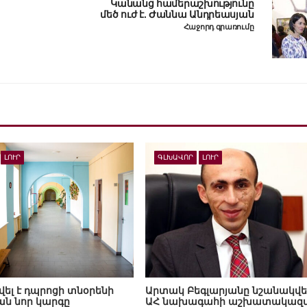
Կանանց համերաշխությունը
մեծ ուժ է. Ժաննա Անդրեասյան
Հաջորդ գրառումը
ԼՈՒՐ
ԳԼԽԱՎՈՐ
ԼՈՒՐ
լ է դպրոցի տնօրենի
Արտակ Բեգլարյանը նշանակվել
ն նոր կարգը
ԱՀ նախագահի աշխատակազ