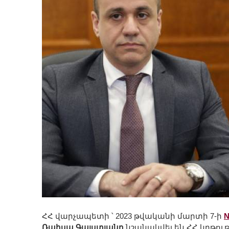
ՀՀ վարչապետի ՝ 2023 թվականի մարտի 7-ի
N
Ռաիսա Գալստյանը
նշանակվել են ՀՀ կրթո