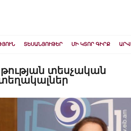
ների համար
ԹՅՈՒՆ
ՏԵՍԱՆՅՈՒԹԵՐ
ՄԻ ԿՏՈՐ ԳԻՐՔ
ԱՐՎ
րթության տեսչական
 տեղակալներ