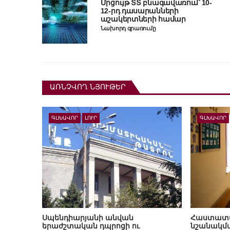
Մրցույթ ՏՏ բնագավառում՝ 10-
12-րդ դասարանների
աշակերտների համար
Նախորդ գրառումը
ԱՌՆՉՎՈՂ ՆՅՈՒԹԵՐ
ԳԼԽԱՎՈՐ
ԼՈՒՐ
ԳԼԽԱՎՈՐ
Սպենդիարյանի անվան
Հաստատվե
երաժշտական դպրոցի ու
նշանակմա