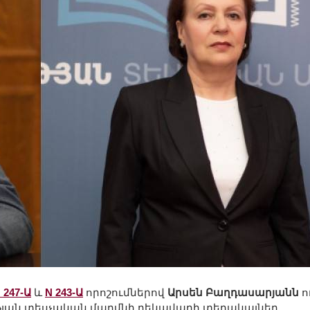
 247-Ա
և
N 243-Ա
որոշումներով
Արսեն Բաղդասարյանն
ո
ւթյան տեսչական մարմնի ղեկավարի տեղակալներ,