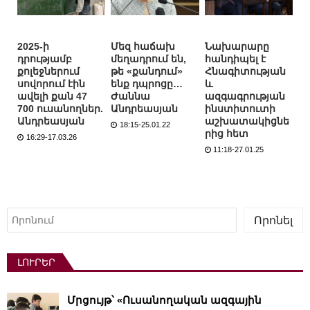
2025-ի
Մեզ հաճախ
Նախարարը
դրությամբ
մեղադրում են,
հանդիպել է
քոլեջներում
թե «քանդում»
Հնագիտության
սովորում էին
ենք դպրոցը…
և
ավելի քան 47
Ժաննա
ազգագրության
700 ուսանողներ.
Անդրեասյան
ինստիտուտի
Անդրեասյան
աշխատակիցնե
18:15-25.01.22
րից հետ
16:29-17.03.26
11:18-27.01.25
Որոնել
Որոնել
ԼՈՒՐԵՐ
Մրցույթ՝ «Ուսանողական ազգային