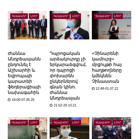
ԳԼԽԱՎՈՐ
ԼՈՒՐ
ԳԼԽԱՎՈՐ
ԼՈՒՐ
ԳԼԽԱՎՈՐ
ԼՈՒՐ
Ժաննա
Դպրոցական
«Չինարենի
Անդրեասյանն
արձակուրդը չի
կամուրջ»
ընդունել է
երկարաձգվում,
մրցույթի հայ
Աշխարհի և
որ դպրոցի
հաղթողները
Եվրոպայի
փոխարեն
կմեկնեն
կարատեի
ընկերներով
Չինաստան
ֆեդերացիայի
գնան կինո.
12:48-01.07.22
նախագահին
Ժաննա
Անդրեասյան
18:00-07.05.25
21:52-29.10.21
ԳԼԽԱՎՈՐ
ԼՈՒՐ
ԳԼԽԱՎՈՐ
ԼՈՒՐ
ԳԼԽԱՎՈՐ
ԼՈՒՐ