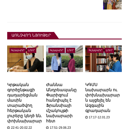
ԱՌՆՉՎՈՂ ՆՅՈՒԹԵՐ
ԳԼԽԱՎՈՐ
ԼՈՒՐ
ԳԼԽԱՎՈՐ
ԼՈՒՐ
ԳԼԽԱՎՈՐ
ԼՈՒՐ
Կրթական
Ժաննա
ԿԳՄՍ
գործընթացի
Անդրեասյանը
նախարարն ու
դադարեցման
Փարիզում
փոխնախարար
մասին
հանդիպել է
ն այցելել են
տարածվող
Ֆրանսիայի
Ազգային
հերթական
մշակույթի
գրադարան
լուրերը կեղծ են.
նախարարի
17:17-12.01.23
փոխնախարար
հետ
22:41-20.02.22
17:51-29.06.23