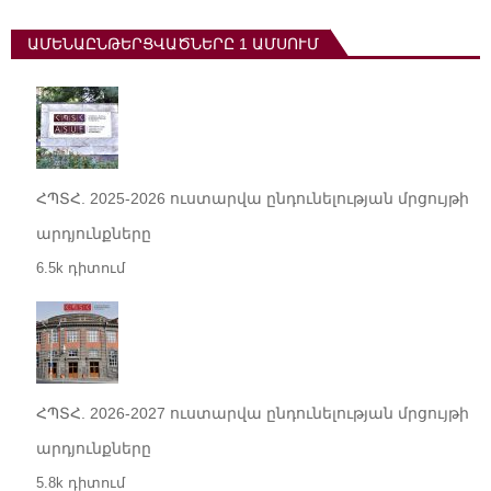
ԱՄԵՆԱԸՆԹԵՐՑՎԱԾՆԵՐԸ 1 ԱՄՍՈՒՄ
ՀՊՏՀ. 2025-2026 ուստարվա ընդունելության մրցույթի
արդյունքները
6.5k դիտում
ՀՊՏՀ. 2026-2027 ուստարվա ընդունելության մրցույթի
արդյունքները
5.8k դիտում