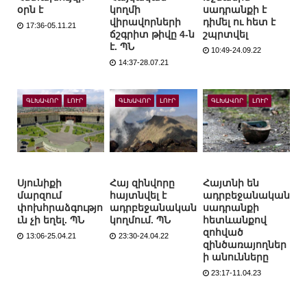
օրն է
կողմի
սադրանքի է
վիրավորների
դիմել ու հետ է
17:36-05.11.21
ճշգրիտ թիվը 4-ն
շպրտվել
է. ՊՆ
10:49-24.09.22
14:37-28.07.21
ԳԼԽԱՎՈՐ
ԼՈՒՐ
ԳԼԽԱՎՈՐ
ԼՈՒՐ
ԳԼԽԱՎՈՐ
ԼՈՒՐ
Սյունիքի
Հայ զինվորը
Հայտնի են
մարզում
հայտնվել է
ադրբեջանական
փոխհրաձգությո
ադրբեջանական
սադրանքի
ւն չի եղել. ՊՆ
կողմում. ՊՆ
հետևանքով
զոհված
13:06-25.04.21
23:30-24.04.22
զինծառայողներ
ի անունները
23:17-11.04.23