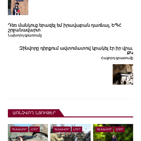
Դեռ մանկուց երազել եմ իրավաբան դառնալ. ԵՊՀ
շրջանավարտ
Նախորդ գրառումը
Զինվորը դիրքում ավտոմատով կրակել էր իր վրա.
ՔԿ
Հաջորդ գրառումը
ԱՌՆՉՎՈՂ ՆՅՈՒԹԵՐ
ԳԼԽԱՎՈՐ
ԼՈՒՐ
ԳԼԽԱՎՈՐ
ԼՈՒՐ
ԳԼԽԱՎՈՐ
ԼՈՒՐ