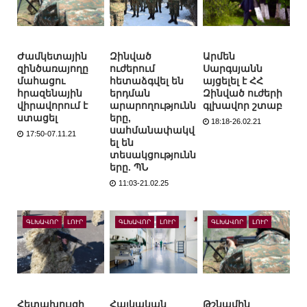
Ժամկետային
Զինված
Արմեն
զինծառայողը
ուժերում
Սարգսյանն
մահացու
հետաձգվել են
այցելել է ՀՀ
հրազենային
երդման
Զինված ուժերի
վիրավորում է
արարողությունն
գլխավոր շտաբ
ստացել
երը,
18:18-26.02.21
սահմանափակվ
17:50-07.11.21
ել են
տեսակցությունն
երը. ՊՆ
11:03-21.02.25
ԳԼԽԱՎՈՐ
ԼՈՒՐ
ԳԼԽԱՎՈՐ
ԼՈՒՐ
ԳԼԽԱՎՈՐ
ԼՈՒՐ
Հետախույզի
Հայկական
Թշնամին