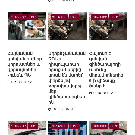
21:53-28.08.21
ԳԼԽԱՎՈՐ
ԼՈՒՐ
ԳԼԽԱՎՈՐ
ԼՈՒՐ
ԳԼԽԱՎՈՐ
ԼՈՒՐ
Հայկական
Ադրբեջանական
Հայտնի է
զինված ուժերը
ԶՈՒ-ը
զոհված
կորուստներ և
դիպուկահար
զինծառայողի
վիրավորներ
հրացաններից
անունը.
չունեն. ՊՆ
կրակ են վարել՝
վիրավորներից
փորձելով
6-ի վիճակը
01:18-13.07.20
թիրախավորել
ծանր է
մեր
18:40-10.12.21
զինծառայողներ
ին
18:53-21.07.20
ԳԼԽԱՎՈՐ
ԼՈՒՐ
ԳԼԽԱՎՈՐ
ԼՈՒՐ
ԳԼԽԱՎՈՐ
ԼՈՒՐ