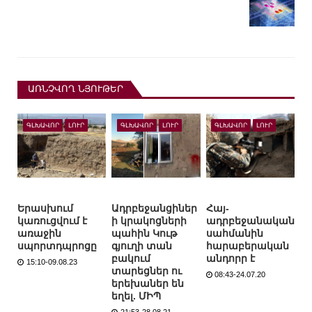
ԱՌՆՉՎՈՂ ՆՅՈՒԹԵՐ
ԳԼԽԱՎՈՐ
ԼՈՒՐ
ԳԼԽԱՎՈՐ
ԼՈՒՐ
ԳԼԽԱՎՈՐ
ԼՈՒՐ
Երասխում
Ադրբեջանցիներ
Հայ-
կառուցվում է
ի կրակոցների
ադրբեջանական
առաջին
պահին Կութ
սահմանին
սպորտդպրոցը
գյուղի տան
հարաբերական
բակում
անդորր է
15:10-09.08.23
տարեցներ ու
08:43-24.07.20
երեխաներ են
եղել. ՄԻՊ