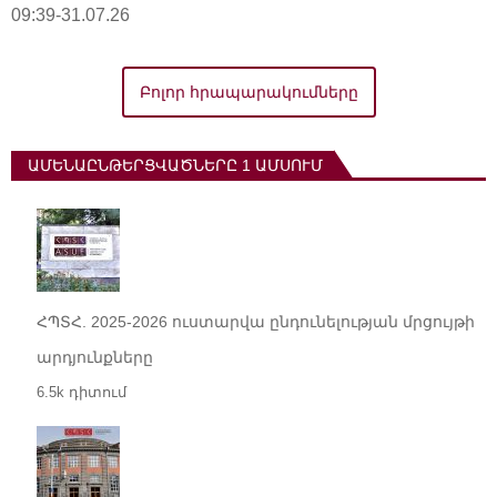
09:39-31.07.26
Բոլոր հրապարակումները
ԱՄԵՆԱԸՆԹԵՐՑՎԱԾՆԵՐԸ 1 ԱՄՍՈՒՄ
ՀՊՏՀ. 2025-2026 ուստարվա ընդունելության մրցույթի
արդյունքները
6.5k դիտում