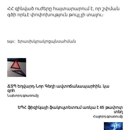
ՀՀ զինված ուժերը հայտարարում է, որ շփման
գծի որևէ փոփոխություն թույլ չի տալու։
երասխ
կրակոց
պն
սահման
tags:
ՃՏՊ Եղվարդ-Նոր Գեղի ավտոճանապարհին. կա
զոհ
Նախորդ գրառումը
ԵՊՀ ֆիզիկայի ֆակուլտետում առկա է 65 թափուր
տեղ
Հաջորդ գրառումը