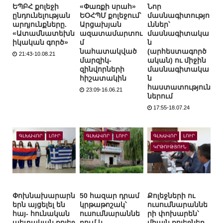
ԵՊԲՀ քոլեջի
«Փառքի սրահ»
Նոր
ընդունելության
ԵՕՀՊՄ քոլեջում՝
մասնագիտությո
արդյունքները.
Արցախյան
ւններ՝
«Ատամնատեխն
ազատամարտու
մասնագիտակա
իկական գործ»
մ
ն
նահատակված
(արհեստագործ
21:43-10.08.21
մարզիկ-
ական) ու միջին
զինվորների
մասնագիտակա
հիշատակին
ն
հաստատություն
23:09-16.06.21
ներում
17:55-18.07.24
ԳԼԽԱՎՈՐ
ԼՈՒՐ
ԳԼԽԱՎՈՐ
ԼՈՒՐ
ԳԼԽԱՎՈՐ
ԼՈՒՐ
ԿՐԹՈՒԹՅՈՒՆ
Փոխնախարարն
50 հազար դրամ
Քոլեջների ու
երն այցելել են
կրթաթոշակ՝
ուսումնարաննե
հայ- հունական
ուսումնարաննե
րի փոխարեն՝
պետական քոլեջ
րում և
միայն քոլեջներ.