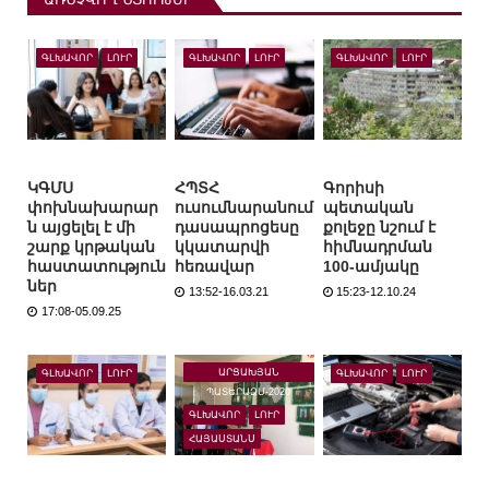
ԱՌՆՉՎՈՂ ՆՅՈՒԹԵՐ
ԳԼԽԱՎՈՐ
ԼՈՒՐ
ԳԼԽԱՎՈՐ
ԼՈՒՐ
ԳԼԽԱՎՈՐ
ԼՈՒՐ
ԿԳՄՍ
ՀՊՏՀ
Գորիսի
փոխնախարար
ուսումնարանում
պետական
ն այցելել է մի
դասապրոցեսը
քոլեջը նշում է
շարք կրթական
կկատարվի
հիմնադրման
հաստատություն
հեռավար
100-ամյակը
ներ
13:52-16.03.21
15:23-12.10.24
17:08-05.09.25
ԱՐՑԱԽՅԱՆ
ԳԼԽԱՎՈՐ
ԼՈՒՐ
ԳԼԽԱՎՈՐ
ԼՈՒՐ
ՊԱՏԵՐԱԶՄ-2020
ԳԼԽԱՎՈՐ
ԼՈՒՐ
ՀԱՅԱՍՏԱՆՍ