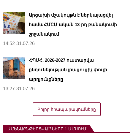
Արցախի մշակույթն է ներկայացվել
համաՀՄԸՄ-ական 13-րդ բանակումի
շրջանակում
14:52-31.07.26
ՀՊՄՀ. 2026-2027 ուստարվա
ընդունելության լրացուցիչ փուլի
արդյունքները
13:27-31.07.26
Բոլոր հրապարակումները
ԱՄԵՆԱԸՆԹԵՐՑՎԱԾՆԵՐԸ 1 ԱՄՍՈՒՄ