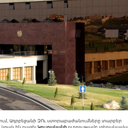
ում, Ադրբեջանի ԶՈւ ստորաբաժանումները տարբեր
կրակ են բացել
Կուտականի
ուղղությամբ տեղակայվ