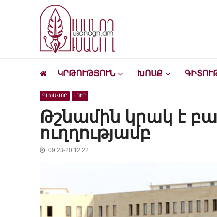
Skip
Skip
to
to
navigation
content
Ուսանող
Լրատվական-մշակութային կայք՝ ուսանող
ԿՐԹՈՒԹՅՈՒՆ
ԽՈՍՔ
ԳԻՏՈՒ
ԳԼԽԱՎՈՐ
ԼՈՒՐ
Թշնամին կրակ է բա
ուղղությամբ
09:23-20.12.22