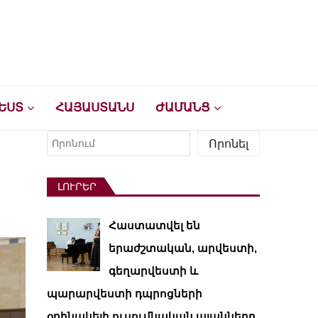
ԵՍՏ
ՀԱՅԱՍՏԱՆՍ
ԺԱՄԱՆՑ
Որոնել
Որոնել
ԼՈՒՐԵՐ
Հաստատվել են
երաժշտական, արվեստի,
գեղարվեստի և
պարարվեստի դպրոցների
օրինակելի ուսումնական պլանները