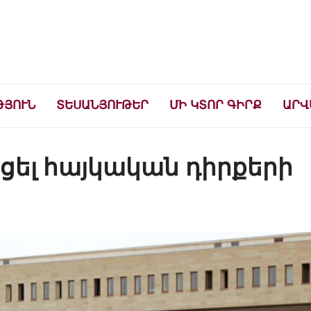
ների համար
ԹՅՈՒՆ
ՏԵՍԱՆՅՈՒԹԵՐ
ՄԻ ԿՏՈՐ ԳԻՐՔ
ԱՐՎ
ցել հայկական դիրքերի