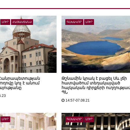
ԼՈՒՐ
ՀԱՅԱՍՏԱՆՍ
ԳԼԽԱՎՈՐ
ԼՈՒՐ
Հանրապետության
Թշնամին կրակ է բացել Սև լճի
ողովը կոչ է անում
հատվածում տեղակայված
այությանը
հայկական դիրքերի ուղղությամ
ՊՆ
5.23
14:57-07.08.21
ԼՈՒՐ
ԳԼԽԱՎՈՐ
ԼՈՒՐ