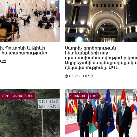
ի, Պուտինի և Ալիևի
Սադրիչ գործողության
հայտարարությունը
հետևանքների ողջ
պատասխանատվությունը կրու
0.22
Ադրբեջանի ռազմաքաղաքակ
ղեկավարությունը. ԱԳՆ
02:26-13.07.20
ԼՈՒՐ
ՀԱՅԱՍՏԱՆՍ
ԳԼԽԱՎՈՐ
ԼՈՒՐ