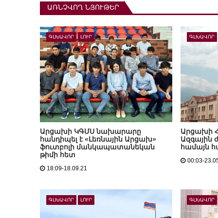
ԱՌՆՉՎՈՂ ՆՅՈՒԹԵՐ
ԳԼԽԱՎՈՐ
ԼՈՒՐ
ԳԼԽԱՎՈՐ
Արցախի ԿԳՄՍ նախարարը
Արցախի 
հանդիպել է «Լեռնային Արցախ»
Ազգային ժ
ֆուտբոլի մանկապատանեկան
համայն հ
թիմի հետ
00:03-23.0
18:09-18.09.21
ԳԼԽԱՎՈՐ
ԼՈՒՐ
ԳԼԽԱՎՈՐ