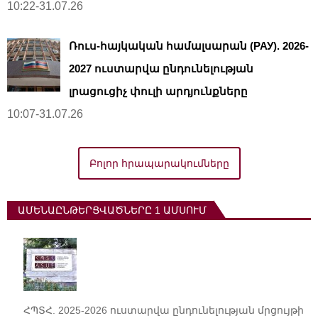
10:22-31.07.26
Ռուս-հայկական համալսարան (РАУ). 2026-
2027 ուստարվա ընդունելության
լրացուցիչ փուլի արդյունքները
10:07-31.07.26
Բոլոր հրապարակումները
ԱՄԵՆԱԸՆԹԵՐՑՎԱԾՆԵՐԸ 1 ԱՄՍՈՒՄ
ՀՊՏՀ. 2025-2026 ուստարվա ընդունելության մրցույթի