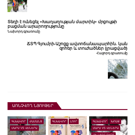
Տեղի է ունեցել «Խաղաղության մարտիկ» մրցույթի
բացման արարողությունը
Նախորդ գրառումը
ՃՏՊ Գյումրի-Աշոցք ավտոճանապարհին․ կան
զոհեր և տուժածներ (լրացված)
Հաջորդ գրառումը
ԱՌՆՉՎՈՂ ՆՅՈՒԹԵՐ
ԳԼԽԱՎՈՐ
ԺԱՄԱՆՑ
ԳԼԽԱՎՈՐ
ԼՈՒՐ
ԳԼԽԱՎՈՐ
ԽՈՍՔ
ՄԱՐՍ VS ՎԵՆԵՐԱ
ՄԱՐՍ VS ՎԵՆԵՐԱ
ՄԻ ԿՏՈՐ ԳԻՐՔ