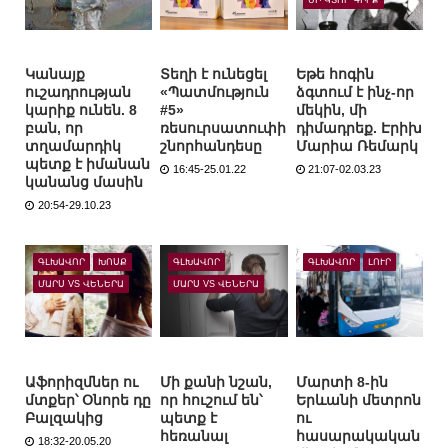
Կանայք
Տեղի է ունեցել
Եթե հոգին
ուշադրության
«Պատմություն
ձգտում է ինչ-որ
կարիք ունեն. 8
#5»
մեկին, մի
բան, որ
ռեսուրսատուփի
դիմադրեք. Էրիխ
տղամարդիկ
շնորհանդեսը
Մարիա Ռեմարկ
պետք է իմանան
16:45-25.01.22
21:07-02.03.23
կանանց մասին
20:54-29.10.23
ԳԼԽԱՎՈՐ
ԽՈՍՔ
ԳԼԽԱՎՈՐ
ԳԼԽԱՎՈՐ
ԼՈՒՐ
ՄԱՐՍ VS ՎԵՆԵՐԱ
ՄԱՐՍ VS ՎԵՆԵՐԱ
Աֆորիզմներ ու
Մի քանի նշան,
Մարտի 8-ին
մտքեր՝ Օնորե դը
որ հուշում են՝
Երևանի մետրոն
Բալզակից
պետք է
ու
հեռանալ
հասարակական
18:32-20.05.20