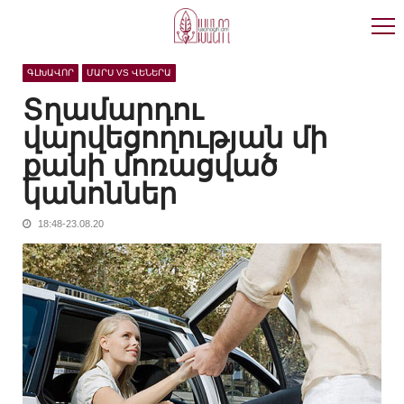
Skip
Skip
to
to
navigation
content
ԳԼԽԱՎՈՐ
ՄԱՐՍ VS ՎԵՆԵՐԱ
Տղամարդու
վարվեցողության մի
քանի մոռացված
կանոններ
18:48-23.08.20