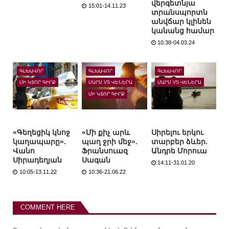
վերգետնյա
15:01-14.11.23
տրանսպորտն
անվճար կլինեն
կանանց համար
10:38-04.03.24
ԳԼԽԱՎՈՐ
ԳԼԽԱՎՈՐ
ԳԼԽԱՎՈՐ
ՄԻ ԿՏՈՐ ԳԻՐՔ
ՄԱՐՍ VS ՎԵՆԵՐԱ
ՄԱՐՍ VS ՎԵՆԵՐԱ
ՄԻ ԿՏՈՐ ԳԻՐՔ
«Գեղեցիկ կնոջ
«Մի քիչ արև
Սիրելու երկու
կաղապարը».
պաղ ջրի մեջ».
տարբեր ձևեր.
Վանո
Ֆրանսուազ
Անդրե Մորուա
Սիրադեղյան
Սագան
14:11-31.01.20
10:05-13.11.22
10:36-21.06.22
COMMENT HERE