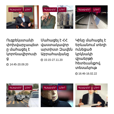
ԳԼԽԱՎՈՐ
ԼՈՒՐ
ԳԼԽԱՎՈՐ
ԼՈՒՐ
ԳԼԽԱՎՈՐ
ԼՈՒՐ
Ուզբեկստանի
Մահացել է ՀՀ
Կինը մահացել է
փոխվարչապետ
վաստակավոր
Երևանում տեղի
ը մահացել է
արտիստ Զավեն
ունեցած
կորոնավիրուսի
Աբրահամյանը
կրկնակի
ց
վրաերթի
15:15-27.11.20
հետեւանքով.
14:45-20.09.20
տեսանյութ
16:46-16.02.22
ԳԼԽԱՎՈՐ
ԼՈՒՐ
ԳԼԽԱՎՈՐ
ԼՈՒՐ
ԳԼԽԱՎՈՐ
ԼՈՒՐ