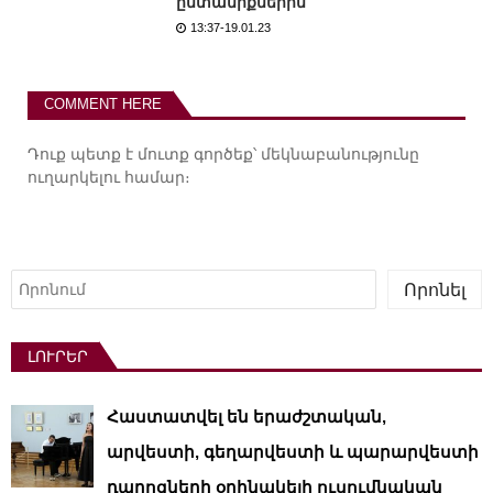
ընտանիքներին
13:37-19.01.23
COMMENT HERE
Դուք պետք է
մուտք գործեք
՝ մեկնաբանությունը
ուղարկելու համար։
Որոնել
Որոնել
ԼՈՒՐԵՐ
Հաստատվել են երաժշտական,
արվեստի, գեղարվեստի և պարարվեստի
դպրոցների օրինակելի ուսումնական