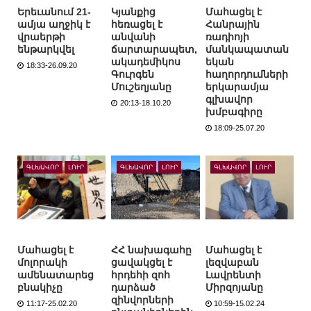
Երեւանում 21-
Կյանքից
Մահացել է
ամյա աղջիկ է
հեռացել է
Հանրային
վրաերթի
անվանի
ռադիոյի
ենթարկվել
ճարտարապետ,
մանկապատան
ակադեմիկոս
եկան
18:33-26.09.20
Գուրգեն
հաղորդումների
Մուշեղյանը
երկարամյա
գլխավոր
20:13-18.10.20
խմբագիրը
18:09-25.07.20
ԳԼԽԱՎՈՐ
ԼՈՒՐ
ԳԼԽԱՎՈՐ
ԼՈՒՐ
ԳԼԽԱՎՈՐ
ԼՈՒՐ
Մահացել է
ՀՀ նախագահը
Մահացել է
մոլորակի
ցավակցել է
լեզվաբան
ամենատարեց
հրդեհի զոհ
Լավրենտի
բնակիչը
դարձած
Միրզոյանը
զինվորների
11:17-25.02.20
10:59-15.02.24