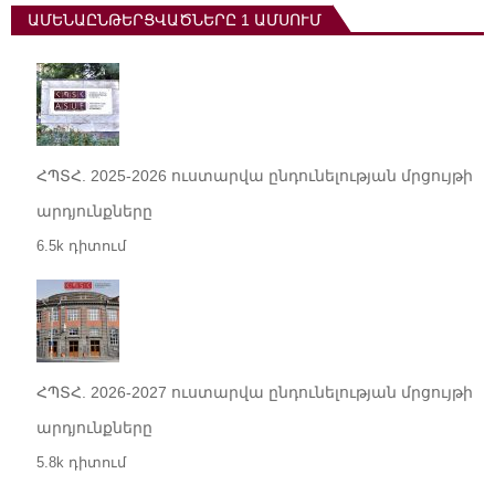
ԱՄԵՆԱԸՆԹԵՐՑՎԱԾՆԵՐԸ 1 ԱՄՍՈՒՄ
ՀՊՏՀ. 2025-2026 ուստարվա ընդունելության մրցույթի
արդյունքները
6.5k դիտում
ՀՊՏՀ. 2026-2027 ուստարվա ընդունելության մրցույթի
արդյունքները
5.8k դիտում