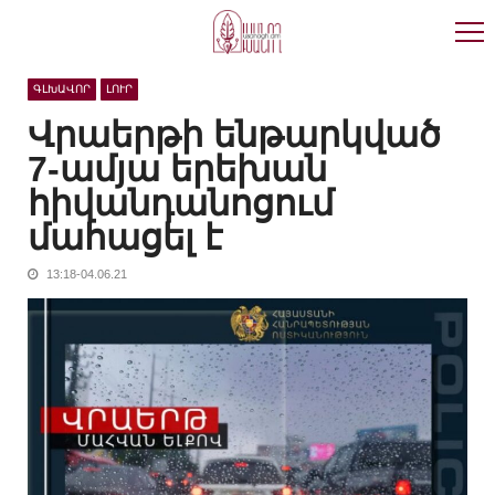
Skip
Skip
to
to
navigation
content
ԳԼԽԱՎՈՐ
ԼՈՒՐ
Վրաերթի ենթարկված
7-ամյա երեխան
հիվանդանոցում
մահացել է
13:18-04.06.21