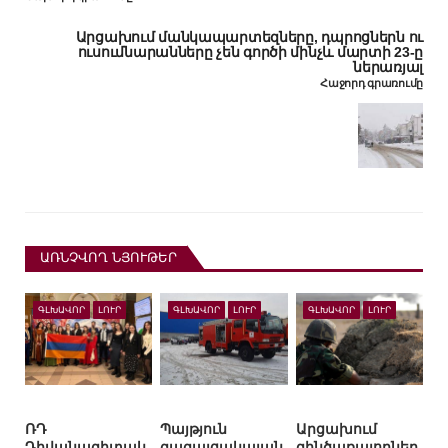
Արցախում մանկապարտեզները, դպրոցներն ու
ուսումնարանները չեն գործի մինչև մարտի 23-ը
ներառյալ
Հաջորդ գրառումը
ԱՌՆՉՎՈՂ ՆՅՈՒԹԵՐ
ԳԼԽԱՎՈՐ
ԼՈՒՐ
ԳԼԽԱՎՈՐ
ԼՈՒՐ
ԳԼԽԱՎՈՐ
ԼՈՒՐ
ՌԴ
Պայթյուն
Արցախում
Դիվանագիտակ
գազալցակայան
զինծառայողներ