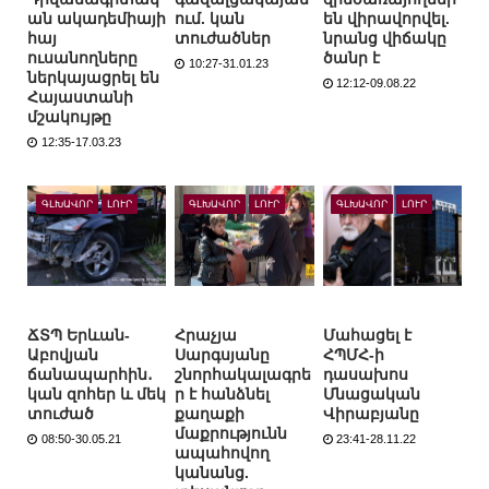
ան ակադեմիայի
ում. կան
են վիրավորվել.
հայ
տուժածներ
նրանց վիճակը
ուսանողները
ծանր է
10:27-31.01.23
ներկայացրել են
12:12-09.08.22
Հայաստանի
մշակույթը
12:35-17.03.23
ԳԼԽԱՎՈՐ
ԼՈՒՐ
ԳԼԽԱՎՈՐ
ԼՈՒՐ
ԳԼԽԱՎՈՐ
ԼՈՒՐ
ՃՏՊ Երևան-
Հրաչյա
Մահացել է
Աբովյան
Սարգսյանը
ՀՊՄՀ-ի
ճանապարհին․
շնորհակալագրե
դասախոս
կան զոհեր և մեկ
ր է հանձնել
Մնացական
տուժած
քաղաքի
Վիրաբյանը
մաքրությունն
08:50-30.05.21
23:41-28.11.22
ապահովող
կանանց.