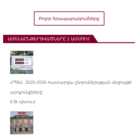
Բոլոր հրապարակումները
ԱՄԵՆԱԸՆԹԵՐՑՎԱԾՆԵՐԸ 1 ԱՄՍՈՒՄ
ՀՊՏՀ. 2025-2026 ուստարվա ընդունելության մրցույթի
արդյունքները
6.5k դիտում