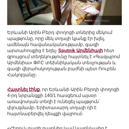
Երևանի Արին Բերդ փողոցի տներից մեկում
պայթյունը, որը մեկ տղայի կյանք էր խլել,
ամենայն հավանականությամբ, գազի
արտահոսքից է եղել։
Sputnik Արմենիայի
հետ
զրույցում տեղեկությունը հայտնել է «Գազպրոմ
Արմենիա» ՓԲԸ տեխնիկական տեսչության և
գազի վերահսկողության բաժնի պետ Ռուբեն
Հակոբյանը։
Հայտնել էինք
, որ Երևանի Արին Բերդի փողոցի
4-րդ նրբանցքի 140/1 հասցեում այսօր
առավոտյան տեղի է ունեցել պայթյուն՝
փլուզմամբ։ Երիտասարդ տղայի դի է
հայտնաբերվել դեպքի վայրում։
«Հեղուկ գազի բալոնից կամ կալոնկայից է