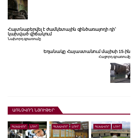
Հայտնաբերվել է ժամկետային զինծառայողի դի՝
կախված վիճակում
Նախորդ գրառումը
Եղանակը Հայաստանում մայիսի 15-ին
Հաջորդ գրառումը
ԱՌՆՉՎՈՂ ՆՅՈՒԹԵՐ
ԳԼԽԱՎՈՐ
ԼՈՒՐ
ԳԼԽԱՎՈՐ
ԼՈՒՐ
ԳԼԽԱՎՈՐ
ԼՈՒՐ