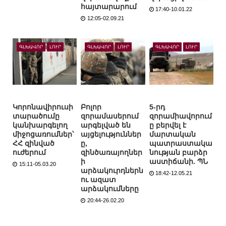
հայտարարում
17:40-10.01.22
12:05-02.09.21
ԳԼԽԱՎՈՐ
ԼՈՒՐ
ԳԼԽԱՎՈՐ
ԼՈՒՐ
ԳԼԽԱՎՈՐ
ԼՈՒՐ
Կորոնավիրուսի
Բոլոր
5-րդ
տարածումը
զորամասերում
զորամիավորում
կանխարգելող
արգելված են
ը բերվել է
միջոցառումներ՝
այցելություններ
մարտական
ՀՀ զինված
ը,
պատրաստակա
ուժերում
զինծառայողներ
նության բարձր
ի
աստիճանի. ՊՆ
15:11-05.03.20
արձակուրդներն
18:42-12.05.21
ու ազատ
արձակումները
20:44-26.02.20