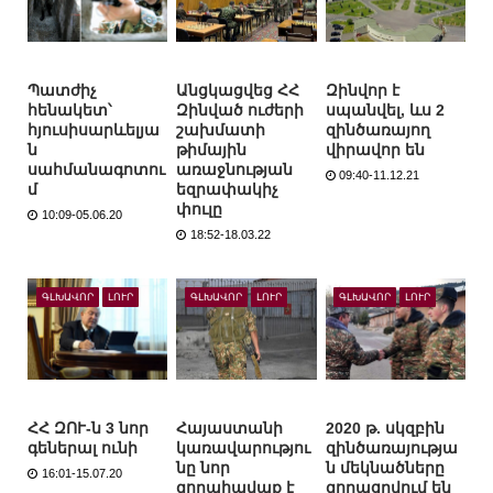
Պատժիչ
Անցկացվեց ՀՀ
Զինվոր է
հենակետ՝
Զինված ուժերի
սպանվել, ևս 2
հյուսիսարևելյա
շախմատի
զինծառայող
ն
թիմային
վիրավոր են
սահմանագոտու
առաջնության
09:40-11.12.21
մ
եզրափակիչ
փուլը
10:09-05.06.20
18:52-18.03.22
ԳԼԽԱՎՈՐ
ԼՈՒՐ
ԳԼԽԱՎՈՐ
ԼՈՒՐ
ԳԼԽԱՎՈՐ
ԼՈՒՐ
ՀՀ ԶՈՒ-ն 3 նոր
Հայաստանի
2020 թ. սկզբին
գեներալ ունի
կառավարությու
զինծառայությա
նը նոր
ն մեկնածները
16:01-15.07.20
զորահավաք է
զորացրվում են