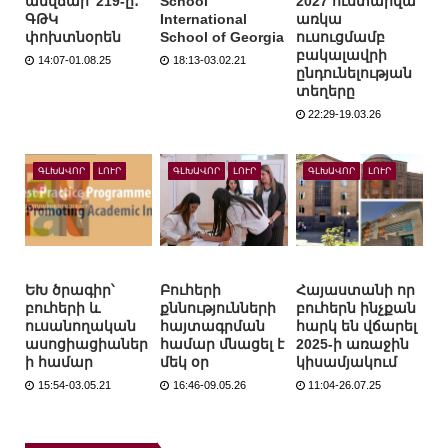
անվճար՝ 219-ը․
School
2027 ուստարվա
ԳԹԿ
International
առկա
փոխտնօրեն
School of Georgia
ուսուցմամբ
բակալավրի
14:07-01.08.25
18:13-03.02.21
ընդունելության
տեղերը
22:29-19.03.26
ԳԼԽԱՎՈՐ
ԼՈՒՐ
ԳԼԽԱՎՈՐ
ԼՈՒՐ
ԳԼԽԱՎՈՐ
ԼՈՒՐ
ԵԽ ծրագիր՝
Բուհերի
Հայաստանի որ
բուհերի և
քննությունների
բուհերն ինչքան
ուսանողական
հայտագրման
հարկ են վճարել
ասոցիացիաներ
համար մնացել է
2025-ի առաջին
ի համար
մեկ օր
կիսամյակում
15:54-03.05.21
16:46-09.05.26
11:04-26.07.25