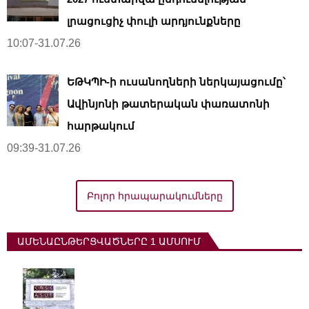
լրացուցիչ փուլի արդյունքները
10:07-31.07.26
ԵԹԿՊԻ-ի ուսանողների ներկայացումը՝
Ավինյոնի թատերական փառատոնի
հարթակում
09:39-31.07.26
Բոլոր հրապարակումները
ԱՄԵՆԱԸՆԹԵՐՑՎԱԾՆԵՐԸ 1 ԱՄՍՈՒՄ