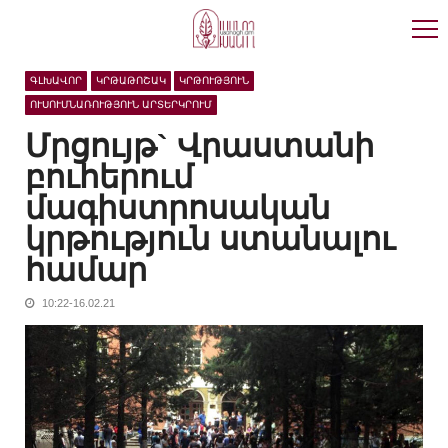
Skip
Skip
to
to
navigation
content
ԳԼԽԱՎՈՐ
ԿՐԹԱԹՈՇԱԿ
ԿՐԹՈՒԹՅՈՒՆ
ՈՒՍՈՒՄՆԱՌՈՒԹՅՈՒՆ ԱՐՏԵՐԿՐՈՒՄ
Մրցույթ` Վրաստանի
բուհերում
մագիստրոսական
կրթություն ստանալու
համար
10:22-16.02.21