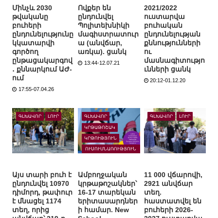
Մինչև 2030
Ովքեր են
2021/2022
թվականը
ընդունվել
ուստարվա
բուհերի
Պոլիտեխնիկի
բուհական
ընդունելությունը
մագիստրատուր
ընդունելության
կկատարվի
ա (անվճար,
քննությունների
գործող
առկա). ցանկ
ու
ընթացակարգով
մասնագիտությո
13:44-12.07.21
․ քննարկում ԱԺ-
ւնների ցանկ
ում
20:12-01.12.20
17:55-07.04.26
ԳԼԽԱՎՈՐ
ԼՈՒՐ
ԳԼԽԱՎՈՐ
ԳԼԽԱՎՈՐ
ԼՈՒՐ
ԿՐԹԱԹՈՇԱԿ
ԿՐԹՈՒԹՅՈՒՆ
ՈՒՍՈՒՄՆԱՌՈՒԹՅՈՒՆ
ԱՐՏԵՐԿՐՈՒՄ
Այս տարի բուհ է
Ամբողջական
11 000 վճարովի,
ընդունվել 10970
կրթաթոշակներ՝
2921 անվճար
դիմորդ, թափուր
16-17 տարեկան
տեղ.
է մնացել 1174
երիտասարդներ
հաստատվել են
տեղ, որից
ի համար. New
բուհերի 2026-