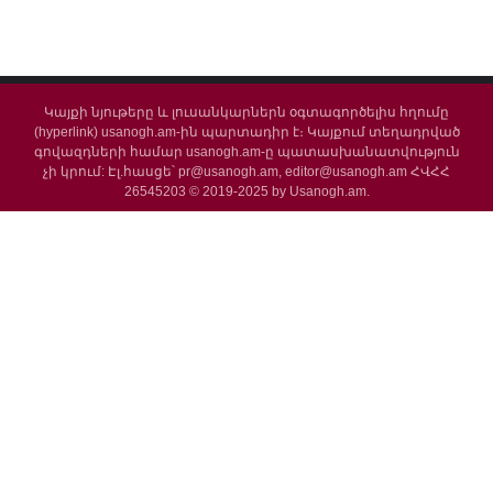
Կայքի նյութերը և լուսանկարներն օգտագործելիս հղումը
(hyperlink) usanogh.am-ին պարտադիր է։ Կայքում տեղադրված
գովազդների համար usanogh.am-ը պատասխանատվություն
չի կրում: Էլ.հասցե՝ pr@usanogh.am, editor@usanogh.am ՀՎՀՀ
26545203 © 2019-2025 by Usanogh.am.