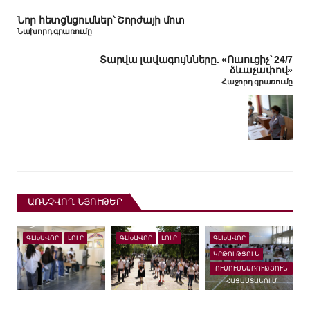
Նոր հետցնցումներ՝ Շորժայի մոտ
Նախորդ գրառումը
Տարվա լավագույնները. «Ուսուցիչ՝ 24/7
ձևաչափով»
Հաջորդ գրառումը
ԱՌՆՉՎՈՂ ՆՅՈՒԹԵՐ
ԳԼԽԱՎՈՐ
ԼՈՒՐ
ԳԼԽԱՎՈՐ
ԼՈՒՐ
ԳԼԽԱՎՈՐ
ԿՐԹՈՒԹՅՈՒՆ
ՈՒՍՈՒՄՆԱՌՈՒԹՅՈՒՆ
ՀԱՅԱՍՏԱՆՈՒՄ