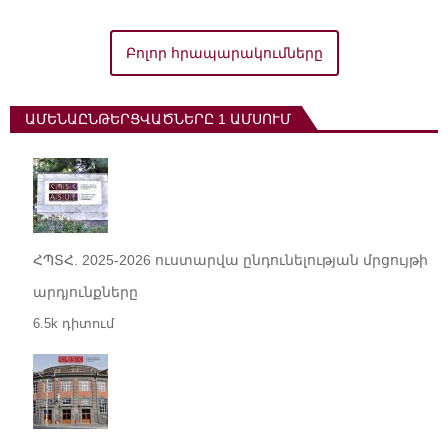
Բոլոր հրապարակումները
ԱՄԵՆԱԸՆԹԵՐՑՎԱԾՆԵՐԸ 1 ԱՄՍՈՒՄ
ՀՊՏՀ. 2025-2026 ուստարվա ընդունելության մրցույթի
արդյունքները
6.5k դիտում