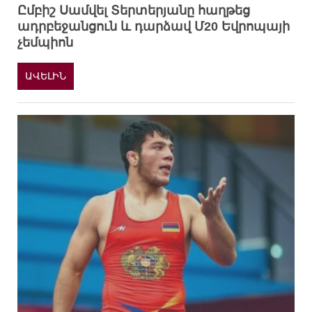
Ըմբիշ Սամվել Տերտերյանը հաղթեց
ադրբեջանցուն և դարձավ Մ20 Եվրոպայի
չեմպիոն
ԱՎԵԼԻՆ