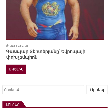
21:58-02.07.25
Գասպար Տերտերյանը՝ Եվրոպայի
փոխչեմպիոն
ԱՎԵԼԻՆ
Որոնել
Որոնել
ԼՈՒՐԵՐ