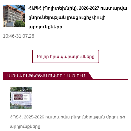
ՀԱՊՀ (Պոլիտեխնիկ). 2026-2027 ուստարվա
ընդունելության լրացուցիչ փուլի
արդյունքները
10:46-31.07.26
Բոլոր հրապարակումները
ԱՄԵՆԱԸՆԹԵՐՑՎԱԾՆԵՐԸ 1 ԱՄՍՈՒՄ
ՀՊՏՀ. 2025-2026 ուստարվա ընդունելության մրցույթի
արդյունքները