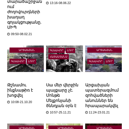
տարածաշրջան
13:16-08.06.22
ում
ժողովուրդների
խաղաղ
գոյակցությանը.
ՄԻՊ
09:50-08.02.21
ԱՐՑԱԽՅԱՆ
ԱՐՑԱԽՅԱՆ
ԳԼԽԱՎՈՐ
ԼՈՒՐ
ՊԱՏԵՐԱԶՄ-2020
ՊԱՏԵՐԱԶՄ-2020
ՀԱՅԱՍՏԱՆՍ
ԳԼԽԱՎՈՐ
ԼՈՒՐ
ԳԼԽԱՎՈՐ
ԼՈՒՐ
Թշնամու
Սա մեր վերջին
Արցախյան
ինքնաթիռ է
պայքարը չէ.
պատերազմում
խոցվել
Մոնթե
զոհվածների
Մելքոնյանի
անուններ են
10:08-21.10.20
ծննդյան օրն է
հրապարակվել
10:57-25.11.21
11:24-23.01.21
ԱՐՑԱԽՅԱՆ
ԱՐՑԱԽՅԱՆ
ԱՐՑԱԽՅԱՆ