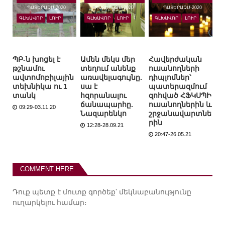
ՊԱՏԵՐԱԶՄ-2020
ՊԱՏԵՐԱԶՄ-2020
ՊԱՏԵՐԱԶՄ-2020
ԳԼԽԱՎՈՐ
ԼՈՒՐ
ԳԼԽԱՎՈՐ
ԼՈՒՐ
ԳԼԽԱՎՈՐ
ԼՈՒՐ
ՊԲ-ն խոցել է
Ամեն մեկս մեր
Հավերժական
թշնամու
տեղում անենք
ուսանողների
ավտոմոբիլային
առավելագույնը.
դիպլոմներ՝
տեխնիկա ու 1
սա է
պատերազմում
տանկ
հզորանալու
զոհված ՀՖԿՍՊԻ
ճանապարհը.
ուսանողներին և
09:29-03.11.20
Նազարենկո
շրջանավարտնե
րին
12:28-28.09.21
20:47-26.05.21
COMMENT HERE
Դուք պետք է
մուտք գործեք
՝ մեկնաբանությունը
ուղարկելու համար։