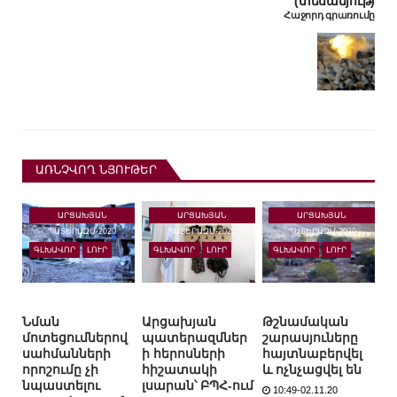
(տեսանյութ)
Հաջորդ գրառումը
ԱՌՆՉՎՈՂ ՆՅՈՒԹԵՐ
ԱՐՑԱԽՅԱՆ
ԱՐՑԱԽՅԱՆ
ԱՐՑԱԽՅԱՆ
ՊԱՏԵՐԱԶՄ-2020
ՊԱՏԵՐԱԶՄ-2020
ՊԱՏԵՐԱԶՄ-2020
ԳԼԽԱՎՈՐ
ԼՈՒՐ
ԳԼԽԱՎՈՐ
ԼՈՒՐ
ԳԼԽԱՎՈՐ
ԼՈՒՐ
Նման
Արցախյան
Թշնամական
մոտեցումներով
պատերազմներ
շարասյուները
սահմանների
ի հերոսների
հայտնաբերվել
որոշումը չի
հիշատակի
և ոչնչացվել են
նպաստելու
լսարան՝ ԲՊՀ-ում
10:49-02.11.20