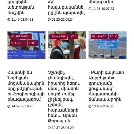
կայցելեն
ՀՀ
մեդալ ունի
պետության
հավաքականնե
11:23-10.07.23
հաշվին
րը չեն պարտվել
11:43-01.04.21
09:23-22.09.24
ԳԻՏՈՒԹՅՈՒՆ
ԳԼԽԱՎՈՐ
ԼՈՒՐ
ԳԼԽԱՎՈՐ
ԼՈՒՐ
ԳԼԽԱՎՈՐ
ԼՈՒՐ
Հայտնի են
Չշփվել,
«Բարի գալուստ
Նոբելյան
չհանդիպել,
Ադրբեջան»
մրցանակակիրն
իրարից հեռու
գրությամբ
երը բժշկության
մնալ, միասին
ցուցանակ՝
ու ֆիզիոլոգիայի
սուրճ չխմել,
Հայաստանի
բնագավառում
չիջնել բակ,
ճանապարհին
չշփվել
14:59-06.10.25
13:10-02.02.21
հարևանների
հետ… Արսեն
Թորոսյան
12:37-28.06.20