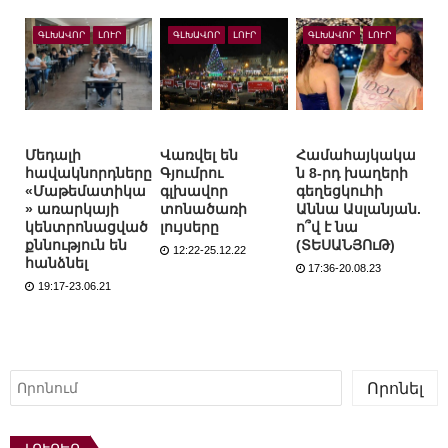
ԳԼԽԱՎՈՐ
ԼՈՒՐ
ԳԼԽԱՎՈՐ
ԼՈՒՐ
ԳԼԽԱՎՈՐ
ԼՈՒՐ
Մեդալի
Վառվել են
Համահայկակա
հավակնորդները
Գյումրու
ն 8-րդ խաղերի
«Մաթեմատիկա
գլխավոր
գեղեցկուհի
» առարկայի
տոնածառի
Աննա Ասլանյան.
կենտրոնացված
լույսերը
ո՞վ է նա
քննություն են
(ՏԵՍԱՆՅՈւԹ)
12:22-25.12.22
հանձնել
17:36-20.08.23
19:17-23.06.21
Որոնել
Որոնել