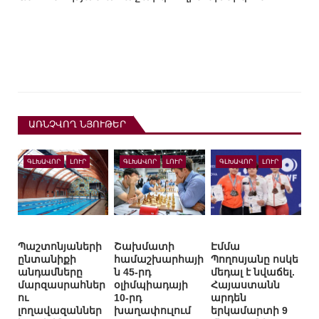
ԱՌՆՉՎՈՂ ՆՅՈՒԹԵՐ
ԳԼԽԱՎՈՐ
ԼՈՒՐ
ԳԼԽԱՎՈՐ
ԼՈՒՐ
ԳԼԽԱՎՈՐ
ԼՈՒՐ
Պաշտոնյաների
Շախմատի
Էմմա
ընտանիքի
համաշխարհայի
Պողոսյանը ոսկե
անդամները
ն 45-րդ
մեդալ է նվաճել.
մարզասրահներ
օլիմպիադայի
Հայաստանն
ու
10-րդ
արդեն
լողավազաններ
խաղափուլում
երկամարտի 9