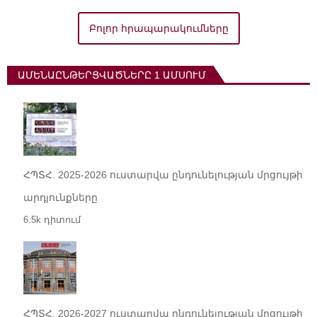
Բոլոր հրապարակումները
ԱՄԵՆԱԸՆԹԵՐՑՎԱԾՆԵՐԸ 1 ԱՄՍՈՒՄ
ՀՊՏՀ. 2025-2026 ուստարվա ընդունելության մրցույթի
արդյունքները
6.5k դիտում
ՀՊՏՀ. 2026-2027 ուստարվա ընդունելության մրցույթի