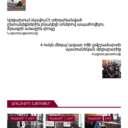
Արցախում սկսվում է տեղահանված
ընտանիքներին բնակելի տներով ապահովելու
ծրագրի առաջին փուլը
Նախորդ գրառումը
4 ոսկե մեդալ`ազատ ոճի ըմբշամարտի
պատանեկան մրցաշարից
Հաջորդ գրառումը
ԱՌՆՉՎՈՂ ՆՅՈՒԹԵՐ
ԳԼԽԱՎՈՐ
ԼՈՒՐ
ԳԼԽԱՎՈՐ
ԼՈՒՐ
ԳԼԽԱՎՈՐ
ԼՈՒՐ