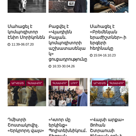
Մահացել է
Բացվել է
Մահացել է
կոմպոզիտոր
«Վլադիլեն
«Բրեմենյան
Էնիո Մորիկոնեն
Բալյան.
երաժիշտներ»-ի
կոմպոզիտորի
երգերի
11:39-06.07.20
աշխատասենյա
հեղինակը
կ»
15:04-16.10.23
ցուցադրությունը
16:33-30.04.26
ԱՐՎԵՍՏ
ԳԼԽԱՎՈՐ
ԳԼԽԱՎՈՐ
ԼՈՒՐ
ԱՐՎԵՍՏ
ԳԼԽԱՎՈՐ
Դմիտրի
«Կտոր մը
«Վալսի արքա»
Շոստակովիչ.
երկինք»
Յոհան
«Երկրորդ վալս»
Պոլիտեխնիկում․
Շտրաուսի