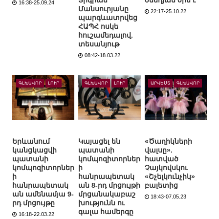
Տիգրան
ծննդյան օրն է
16:38-25.09.24
Մանսուրյանը
22:17-25.10.22
պարգևատրվեց
ՀԱՊՀ ոսկե
հուշամեդալով.
տեսանյութ
08:42-18.03.22
ԳԼԽԱՎՈՐ
ԼՈՒՐ
ԳԼԽԱՎՈՐ
ԼՈՒՐ
ԱՐՎԵՍՏ
ԳԼԽԱՎՈՐ
Երևանում
Կայացել են
«Ծաղիկների
կանցկացվի
պատանի
վալսը».
պատանի
կոմպոզիտորներ
հատված
կոմպոզիտորներ
ի
Չայկովսկու
ի
հանրապետակ
«Շչելկունչիկ»
հանրապետակ
ան 8-րդ մրցույթի
բալետից
ան ամենամյա 9-
մրցանակաբաշ
18:43-07.05.23
րդ մրցույթը
խությունն ու
գալա համերգը
16:18-22.03.22