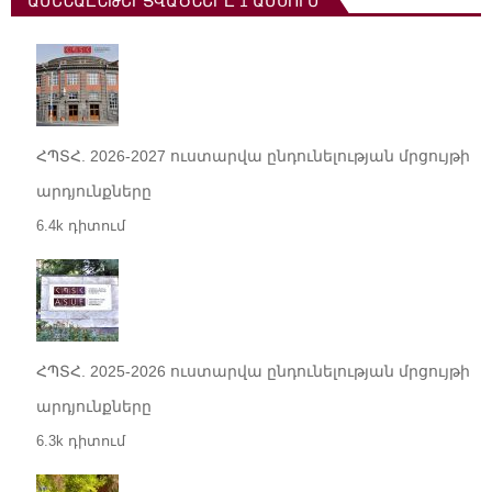
ԱՄԵՆԱԸՆԹԵՐՑՎԱԾՆԵՐԸ 1 ԱՄՍՈՒՄ
ՀՊՏՀ. 2026-2027 ուստարվա ընդունելության մրցույթի
արդյունքները
6.4k դիտում
ՀՊՏՀ. 2025-2026 ուստարվա ընդունելության մրցույթի
արդյունքները
6.3k դիտում