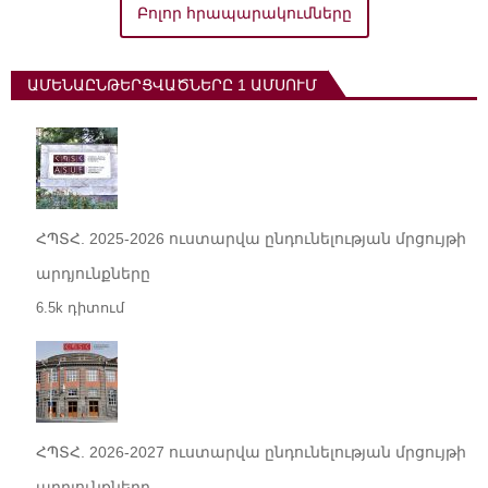
Բոլոր հրապարակումները
ԱՄԵՆԱԸՆԹԵՐՑՎԱԾՆԵՐԸ 1 ԱՄՍՈՒՄ
ՀՊՏՀ. 2025-2026 ուստարվա ընդունելության մրցույթի
արդյունքները
6.5k դիտում
ՀՊՏՀ. 2026-2027 ուստարվա ընդունելության մրցույթի
արդյունքները