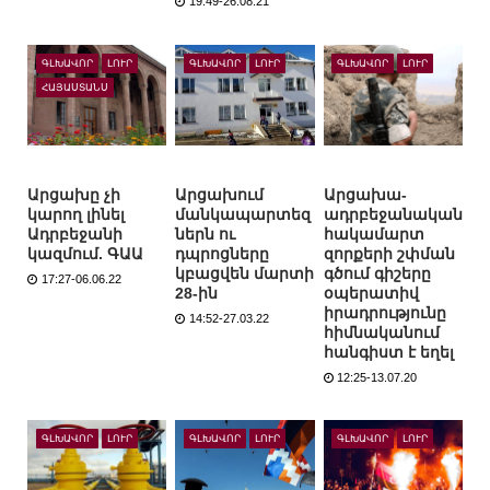
19:49-26.08.21
ԳԼԽԱՎՈՐ
ԼՈՒՐ
ԳԼԽԱՎՈՐ
ԼՈՒՐ
ԳԼԽԱՎՈՐ
ԼՈՒՐ
ՀԱՅԱՍՏԱՆՍ
Արցախը չի
Արցախում
Արցախա-
կարող լինել
մանկապարտեզ
ադրբեջանական
Ադրբեջանի
ներն ու
հակամարտ
կազմում. ԳԱԱ
դպրոցները
զորքերի շփման
կբացվեն մարտի
գծում գիշերը
17:27-06.06.22
28-ին
օպերատիվ
իրադրությունը
14:52-27.03.22
հիմնականում
հանգիստ է եղել
12:25-13.07.20
ԳԼԽԱՎՈՐ
ԼՈՒՐ
ԳԼԽԱՎՈՐ
ԼՈՒՐ
ԳԼԽԱՎՈՐ
ԼՈՒՐ