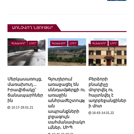
ԱՌՆՉՎՈՂ ՆՅՈՒԹԵՐ
ԳԼԽԱՎՈՐ
ԼՈՒՐ
ԳԼԽԱՎՈՐ
ԼՈՒՐ
ԳԼԽԱՎՈՐ
ԼՈՒՐ
Մերկասառույց,
Գյուղերում
Բերձորի
մառախուղ…
առաջացել են
բնակիչը
Իրավիճակը՝
սննդամթերքի ու
մոլորվել ու
ճանապարհներ
առաջին
հայտնվել է
ին
անհրաժեշտությ
ադրբեջանցիներ
ան
ի մոտ
10:17-29.01.21
ապրանքների
16:43-14.01.22
լրջագույն
սահմանափակո
ւմներ. ՄԻՊ