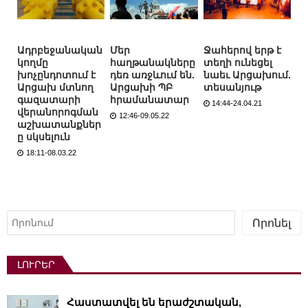
Ադրբեջանական
Մեր
Ջահերով երթ է
կողմը
հաղթանակները
տեղի ունեցել
խոչընդոտում է
դեռ առջևում են.
նաեւ Արցախում.
Արցախ մտնող
Արցախի ՊԲ
տեսանյութ
գազատարի
հրամանատար
14:44-24.04.21
վերանորոգման
12:46-09.05.22
աշխատանքներ
ը սկսելուն
18:11-08.03.22
Որոնել
Որոնել
ԼՈՒՐԵՐ
Հաստատվել են երաժշտական,