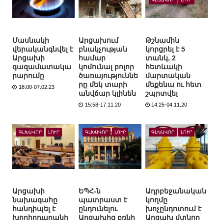
ԳԼԽԱՎՈՐ
ԼՈՒՐ
Մասնակի
Արցախում
Թշնամին
վերականգնվել է
բնակչության
կորցրել է 5
Արցախի
համար
տանկ, 2
գազամատակա
կոմունալ բոլոր
հետևակի
րարումը
ծառայություննե
մարտական
րը մեկ տարի
մեքենա ու հետ
18:00-07.02.23
անվճար կլինեն
շպրտվել
15:58-17.11.20
14:25-04.11.20
ԳԼԽԱՎՈՐ
ԼՈՒՐ
ԳԼԽԱՎՈՐ
ԼՈՒՐ
ԳԼԽԱՎՈՐ
ԼՈՒՐ
Արցախի
ԵՊՀ-ն
Ադրբեջանական
նախագահը
պատրաստ է
կողմը
հանդիպել է
ընդունելու
խոչընդոտում է
խորհրդարանի
Արցախից բռնի
Արցախ մտնող