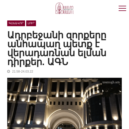
Skip
Skip
to
to
navigation
content
ԳԼԽԱՎՈՐ
ԼՈՒՐ
Ադրբեջանի զորքերը
անհապաղ պետք է
վերադառնան ելման
դիրքեր. ԱԳՆ
21:58-24.03.22