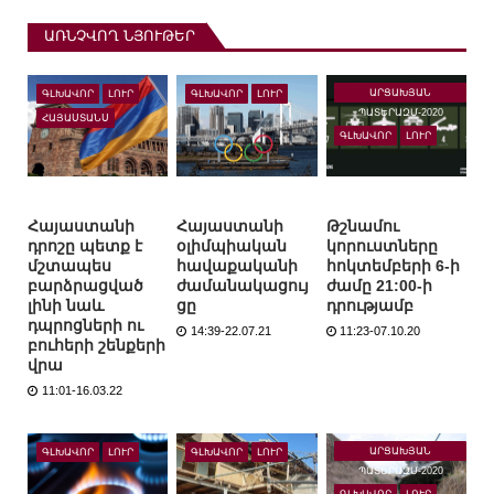
ԱՌՆՉՎՈՂ ՆՅՈՒԹԵՐ
ԱՐՑԱԽՅԱՆ
ԳԼԽԱՎՈՐ
ԼՈՒՐ
ԳԼԽԱՎՈՐ
ԼՈՒՐ
ՊԱՏԵՐԱԶՄ-2020
ՀԱՅԱՍՏԱՆՍ
ԳԼԽԱՎՈՐ
ԼՈՒՐ
Հայաստանի
Հայաստանի
Թշնամու
դրոշը պետք է
օլիմպիական
կորուստները
մշտապես
հավաքականի
հոկտեմբերի 6-ի
բարձրացված
ժամանակացույ
ժամը 21:00-ի
լինի նաև
ցը
դրությամբ
դպրոցների ու
14:39-22.07.21
11:23-07.10.20
բուհերի շենքերի
վրա
11:01-16.03.22
ԱՐՑԱԽՅԱՆ
ԳԼԽԱՎՈՐ
ԼՈՒՐ
ԳԼԽԱՎՈՐ
ԼՈՒՐ
ՊԱՏԵՐԱԶՄ-2020