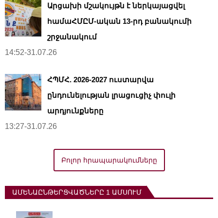
Արցախի մշակույթն է ներկայացվել
համաՀՄԸՄ-ական 13-րդ բանակումի
շրջանակում
14:52-31.07.26
ՀՊՄՀ. 2026-2027 ուստարվա
ընդունելության լրացուցիչ փուլի
արդյունքները
13:27-31.07.26
Բոլոր հրապարակումները
ԱՄԵՆԱԸՆԹԵՐՑՎԱԾՆԵՐԸ 1 ԱՄՍՈՒՄ