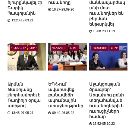
հյուրընկալել էր
ուսանողը
մանկավարժակ
Գարիկ
անի մոտ.
18:27-29.09.20
Պապոյանին
ուսանողներ են
բերման
13:23-19.03.21
ենթարկվել
15:08-23.11.19
ԳԼԽԱՎՈՐ
ԼՈՒՐ
ԳԼԽԱՎՈՐ
ԼՈՒՐ
ԳԼԽԱՎՈՐ
ԼՈՒՐ
Արման
ԵՊՀ-ում
Աջակցության
Թաթոյանը
ավարտվեց
ծրագրեր՝
շնորհավորել է
բանավեճի
Արցախից բռնի
Ռադիոյի օրվա
ակումբային
տեղահանված
առիթով
առաջնությունը
ուսանողների և
ուսուցիչների
13:45-07.05.21
09:49-26.05.22
համար
16:52-05.10.23