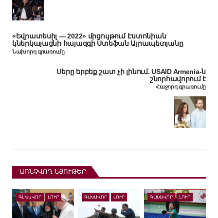
«Եվրատեսիլ — 2022» մրցույթում Էստոնիան
կներկայացնի հայազգի Ստեֆան Այրապետյանը
Նախորդ գրառումը
Սերը երբեք շատ չի լինում. USAID Armenia-ն
շնորհավորում է
Հաջորդ գրառումը
ԱՌՆՉՎՈՂ ՆՅՈՒԹԵՐ
ԳԼԽԱՎՈՐ
ԼՈՒՐ
ԳԼԽԱՎՈՐ
ԼՈՒՐ
ԳԼԽԱՎՈՐ
ԼՈՒՐ