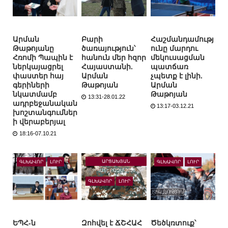
Արման
Բարի
Հաշմանդամությ
Թաթոյանը
ծառայություն՝
ունը մարդու
Հռոմի Պապին է
հանուն մեր հզոր
մեկուսացման
ներկայացրել
Հայաստանի.
պատճառ
փաստեր հայ
Արման
չպետք է լինի.
գերիների
Թաթոյան
Արման
նկատմամբ
Թաթոյան
13:31-28.01.22
ադրբեջանական
13:17-03.12.21
խոշտանգումներ
ի վերաբերյալ
18:16-07.10.21
ԱՐՑԱԽՅԱՆ
ԳԼԽԱՎՈՐ
ԼՈՒՐ
ԳԼԽԱՎՈՐ
ԼՈՒՐ
ՊԱՏԵՐԱԶՄ-2020
ԳԼԽԱՎՈՐ
ԼՈՒՐ
ԵՊՀ-ն
Զոհվել է ՃՇՀԱՀ
Ծեծկռտուք՝