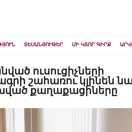
ների համար
ԹՅՈՒՆ
ՏԵՍԱՆՅՈՒԹԵՐ
ՄԻ ԿՏՈՐ ԳԻՐՔ
ԱՐՎ
նված ուսուցիչների
ագրի շահառու կլինեն ն
ոխված քաղաքացիները