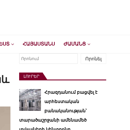
ԵՍՏ
ՀԱՅԱՍՏԱՆՍ
ԺԱՄԱՆՑ
Որոնել
Որոնել
աև
ԼՈՒՐԵՐ
Հրազդանում բացվել է
արհեստական ​​
բանականության՝
տարածաշրջանի ամենամեծ
տվյալների կենտրոնը