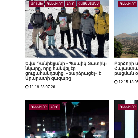
ԱՐՑԱԽ
ԳԼԽԱՎՈՐ
ԼՈՒՐ
ՀԱՅԱՍՏԱՆՍ
ԳԼԽԱՎՈՐ
Եվա Դանիելյանի «Պապիկ-Տատիկ»
Բերձորի
նկարը, որը հանվել էր
Հայաստա
ցուցահանդեսից, «բարձրացել» է
բացման օ
Արարատի գագաթը
12:15-18.0
11:19-28.07.26
ԳԼԽԱՎՈՐ
ԼՈՒՐ
ԳԼԽԱՎՈՐ