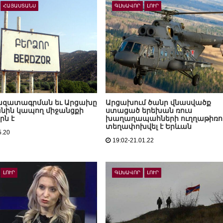
ՀԱՅԱՍՏԱՆՍ
ԳԼԽԱՎՈՐ
ԼՈՒՐ
 ազատագրման եւ Արցախը
Արցախում ծանր վնասվածք
նին կապող միջանցքի
ստացած երեխան ռուս
րն է
խաղաղապահների ուղղաթիռո
տեղափոխվել է Երևան
5.20
19:02-21.01.22
ԼՈՒՐ
ԳԼԽԱՎՈՐ
ԼՈՒՐ