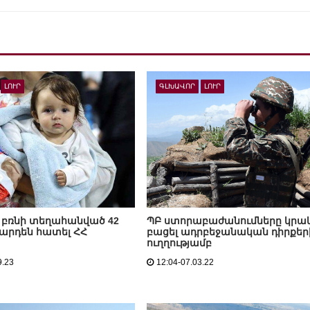
ԼՈՒՐ
ԳԼԽԱՎՈՐ
ԼՈՒՐ
բռնի տեղահանված 42
ՊԲ ստորաբաժանումները կրակ
 արդեն հատել ՀՀ
բացել ադրբեջանական դիրքեր
ուղղությամբ
9.23
12:04-07.03.22