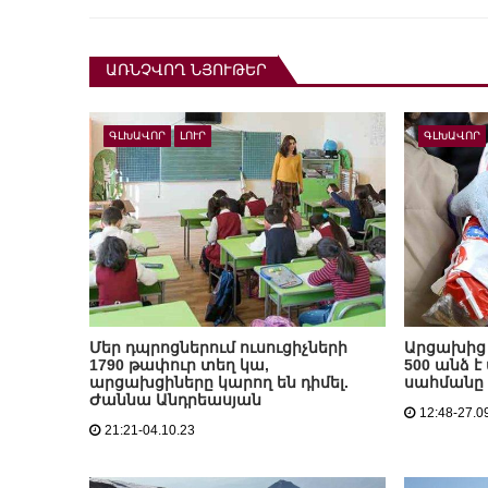
ԱՌՆՉՎՈՂ ՆՅՈՒԹԵՐ
ԳԼԽԱՎՈՐ
ԼՈՒՐ
ԳԼԽԱՎՈՐ
Մեր դպրոցներում ուսուցիչների
Արցախից 
1790 թափուր տեղ կա,
500 անձ է
արցախցիները կարող են դիմել.
սահմանը
Ժաննա Անդրեասյան
12:48-27.0
21:21-04.10.23