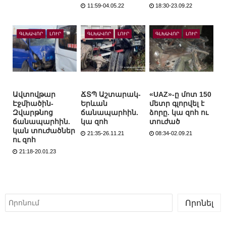
11:59-04.05.22
18:30-23.09.22
ԳԼԽԱՎՈՐ
ԼՈՒՐ
ԳԼԽԱՎՈՐ
ԼՈՒՐ
ԳԼԽԱՎՈՐ
ԼՈՒՐ
Ավտովթար
ՃՏՊ Աշտարակ-
«UAZ»-ը մոտ 150
Էջմիածին-
Երևան
մետր գլորվել է
Զվարթնոց
ճանապարհին.
ձորը. կա զոհ ու
ճանապարհին.
կա զոհ
տուժած
կան տուժածներ
21:35-26.11.21
08:34-02.09.21
ու զոհ
21:18-20.01.23
Որոնել
Որոնել