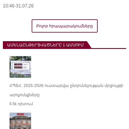
10:46-31.07.26
Բոլոր հրապարակումները
ԱՄԵՆԱԸՆԹԵՐՑՎԱԾՆԵՐԸ 1 ԱՄՍՈՒՄ
ՀՊՏՀ. 2025-2026 ուստարվա ընդունելության մրցույթի
արդյունքները
6.5k դիտում