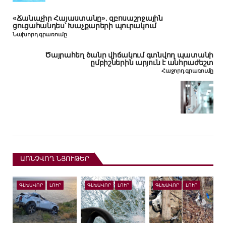
«Ճանաչիր Հայաստանը». զբոսաշրջային
ցուցահանդես՝ Խաչքարերի պուրակում
Նախորդ գրառումը
Ծայրահեղ ծանր վիճակում գտնվող պատանի
ըմբիշներին արյուն է անհրաժեշտ
Հաջորդ գրառումը
ԱՌՆՉՎՈՂ ՆՅՈՒԹԵՐ
ԳԼԽԱՎՈՐ
ԼՈՒՐ
ԳԼԽԱՎՈՐ
ԼՈՒՐ
ԳԼԽԱՎՈՐ
ԼՈՒՐ