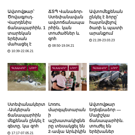
Ավտովթար՝
ՃՏՊ Վանաձոր-
Ավտոմեքենան
Ծովագյուղ-
Ստեփանավան
ընկել է ձորը՝
Վարդենիս
ավտոճանապա
հայտնվելով
ճանապարհին. 1
րհին․ կան
ծառի և պատի
տարեկան
տուժածներ և
արանքում
երեխան
զոհ
21:28-23.03.23
մահացել է
08:50-19.04.21
10:39-22.06.21
ԳԼԽԱՎՈՐ
ԼՈՒՐ
ԳԼԽԱՎՈՐ
ԼՈՒՐ
ԳԼԽԱՎՈՐ
ԼՈՒՐ
Ստեփանակերտ
Լոռու
Ավտովթար
-Ասկերան
մարզպետարան
Եղեգնաձոր —
ճանապարհին
ի
Մալիշկա
մեքենան ընկել է
աշխատակիցնե
ճանապարհին.
գետը. կա զոհ
րը տեսակցել են
տուժել են
2-ամյա Արևիկին
երեխաներ
17:17-07.05.21