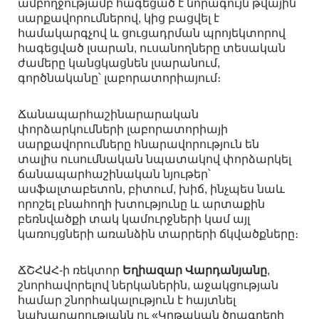
ամբողջությամբ հագեցած է նորագույն թվային
սարքավորումներով, կից բացվել է
համակարգչով և ցուցադրման պրոյեկտորով
հագեցված լսարան, ուսանողները տեսական
ժամերը կանցկացնեն լսարանում,
գործնականը՝ լաբորատորիայում։
Ճանապարհաշինարարական
փորձարկումների լաբորատորիայի
սարքավորումները հնարավորություն են
տալիս ուսումնական նպատակով փորձարկել
ճանապարհաշինական նյութեր՝
ասֆալտաբետոն, բիտում, խիճ, ինչպես նաև
որոշել բնահողի խտությունը և արտաքին
բեռնվածքի տակ կամուրջների կամ այլ
կառույցների առանձին տարրերի ճկվածքները։
ՃՇՀԱՀ-ի ռեկտոր
Եղիազար Վարդանյանը
,
շնորհավորելով ներկաներին, աջակցության
համար շնորհակալություն է հայտնել
նախարարությանն ու «Կրթական ծրագրերի