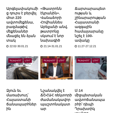
Արգելափակումի
«Թատրոնն
Ճարտարապետ
ց դուրս է բերվել
էկրանին».
ության և
մոտ 220
Վանաձորի
շինարարության
ավտոմեքենա,
Հովհաննես
Հայաստանի
բազմաթիվ
Աբելյանի անվ.
ազգային
մեքենաներ
թատրոնը
համալսարանը
մնացել են ձյան
սկսում է նոր
նշել է 100-
տակ
նախագիծ
ամյակը
22:02-30.01.21
21:14-31.01.21
11:27-27.12.21
ԳԼԽԱՎՈՐ
ԼՈՒՐ
ԳԼԽԱՎՈՐ
ԼՈՒՐ
ԳԼԽԱՎՈՐ
ԼՈՒՐ
Ձյուն եւ
Նշանակվել է
Մ-14
մառախուղ`
ՃՇՀԱՀ ռեկտորի
միջպետական
Հայաստանի
ժամանակավոր
ավտոճանապա
ճանապարհներ
պաշտոնակատ
րհի՝ դեպի
ին
ար
Դրախտիկ