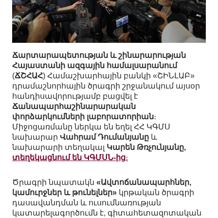
Ճարտարապետության և շինարարության
Հայաստանի ազգային համալսարանում
(
ՃՇՀԱՀ
) Համաշխարհային բանկի «ՇԻՆԼԱԲ»
դրամաշնորհային ծրագրի շրջանակում այսօր
հանդիսավորությամբ բացվել է
Ճանապարհաշինարարական
փորձարկումների լաբորատորիան
։
Միջոցառմանը ներկա են եղել ՀՀ ԿԳՄՍ
նախարար
Վահրամ Դումանյանը
և
նախարարի տեղակալ
Կարեն Թռչունյանը,
տեղեկացնում են ԿԳՄՍՆ-ից
։
Ծրագրի նպատակն
«Ավտոճանապարհներ,
կամուրջներ և թունելներ»
կրթական ծրագրի
դասավանդման և ուսումնառության
կատարելագործումն է, գիտահետազոտական