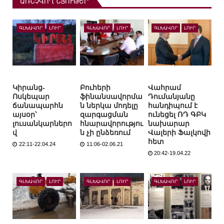
ԱՌՆՉՎՈՂ ՆՅՈՒԹԵՐ
ԳԼԽԱՎՈՐ
ԼՈՒՐ
ԳԼԽԱՎՈՐ
ԼՈՒՐ
ԳԼԽԱՎՈՐ
ԼՈՒՐ
Կիրանց-
Բուհերի
Վահրամ
Ոսկեպար
ֆինանսավորմա
Դումանյանը
ճանապարհն
ն ներկա մոդելը
հանդիպում է
այսօր՝
զարգացման
ունեցել ՌԴ ԳԲԿ
լուսանկարներո
հնարավորությու
նախարար
վ
ն չի ընձեռում
Վալերի Ֆալկովի
հետ
22:11-22.04.24
11:06-02.06.21
20:42-19.04.22
ԳԼԽԱՎՈՐ
ԼՈՒՐ
ԳԼԽԱՎՈՐ
ԼՈՒՐ
ԳԼԽԱՎՈՐ
ԼՈՒՐ