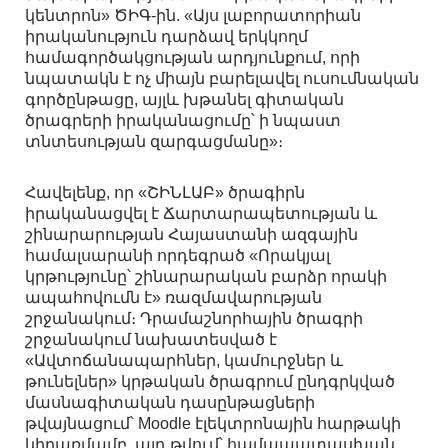
կենտրոն» ԾԻԳ-ին. «Այս լաբորատորիան
իրականություն դարձավ երկկողմ
համագործակցության արդյունքում, որի
նպատակն է ոչ միայն բարելավել ուսումնական
գործընթացը, այլև խթանել գիտական
ծրագրերի իրականացումը՝ ի նպաստ
տնտեսության զարգացմանը»։
Հավելենք, որ «ՇԻՆԼԱԲ» ծրագիրն
իրականացվել է Ճարտարապետության և
շինարարության Հայաստանի ազգային
համալսարանի որդեգրած «Որակյալ
կրթությունը՝ շինարարական բարձր որակի
ապահովումն է» ռազմավարության
շրջանակում։ Դրամաշնորհային ծրագրի
շրջանակում նախատեսված է
«Ավտոճանապարհներ, կամուրջներ և
թունելներ» կրթական ծրագրում ընդգրկված
մասնագիտական դասընթացների
թվայնացում՝ Moodle էլեկտրոնային հարթակի
կիրառմամբ, այդ թվում՝ համապատասխան