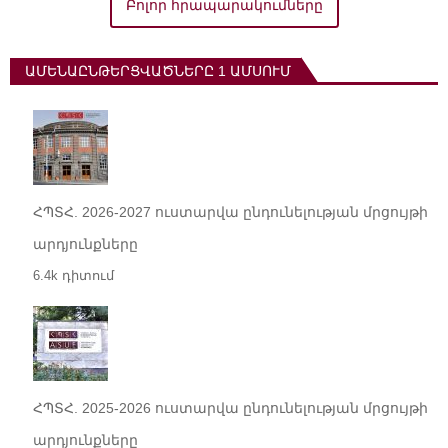
Բոլոր հրապարակումները
ԱՄԵՆԱԸՆԹԵՐՑՎԱԾՆԵՐԸ 1 ԱՄՍՈՒՄ
ՀՊՏՀ. 2026-2027 ուստարվա ընդունելության մրցույթի
արդյունքները
6.4k դիտում
ՀՊՏՀ. 2025-2026 ուստարվա ընդունելության մրցույթի
արդյունքները