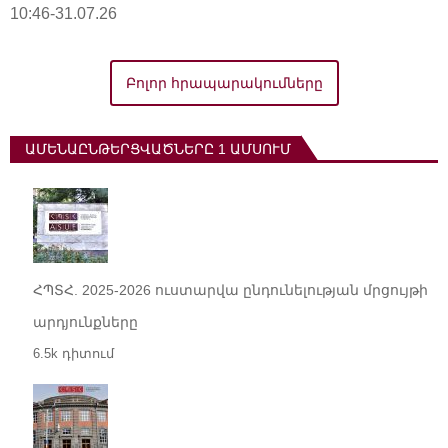
10:46-31.07.26
Բոլոր հրապարակումները
ԱՄԵՆԱԸՆԹԵՐՑՎԱԾՆԵՐԸ 1 ԱՄՍՈՒՄ
ՀՊՏՀ. 2025-2026 ուստարվա ընդունելության մրցույթի
արդյունքները
6.5k դիտում