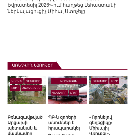
Եվրատեսիլ 2026»-ում հաղթեց Լեհաստանի
ներկայացուցիչ Միհալ Ստոչելը
ԱՌՆՉՎՈՂ ՆՅՈՒԹԵՐ
ԱՐՑԱԽՅԱՆ
ԱՐՑԱԽ
ԳԼԽԱՎՈՐ
ԳԼԽԱՎՈՐ
ԼՈՒՐ
ՊԱՏԵՐԱԶՄ-2020
ԼՈՒՐ
ՀԱՅԱՍՏԱՆՍ
ԳԼԽԱՎՈՐ
ԼՈՒՐ
Բռնազավթված
ՊԲ-ն զոհերի
«Որոնելով
Արցախի
անուններ է
գեղեցիկը։
պետական և
հրապարակել
Միխայիլ
մասնավոր
Վռուբել».