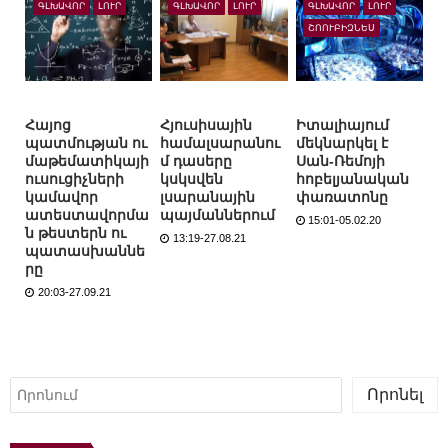
ԳԼԽԱՎՈՐ
ԼՈՒՐ
ԳԼԽԱՎՈՐ
ԼՈՒՐ
ԳԼԽԱՎՈՐ
ԼՈՒՐ
ՇՈՈՒԲԻԶՆԵՍ
Հայոց
Հյուսիսային
Իտալիայում
պատմության ու
համալսարանու
մեկնարկել է
մաթեմատիկայի
մ դասերը
Սան-Ռեմոյի
ուսուցիչների
կսկսվեն
հոբելյանական
կամավոր
լսարանային
փառատոնը
ատեստավորմա
պայմաններում
15:01-05.02.20
ն թեստերն ու
13:19-27.08.21
պատասխաննե
րը
20:03-27.09.21
Որոնել
Որոնել