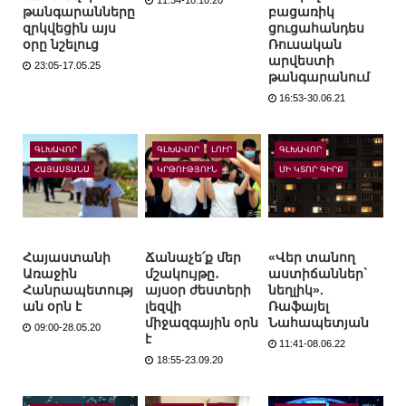
11:34-10.10.20
թանգարանները
բացառիկ
զրկվեցին այս
ցուցահանդես
օրը նշելուց
Ռուսական
արվեստի
23:05-17.05.25
թանգարանում
16:53-30.06.21
ԳԼԽԱՎՈՐ
ԳԼԽԱՎՈՐ
ԼՈՒՐ
ԳԼԽԱՎՈՐ
ՀԱՅԱՍՏԱՆՍ
ԿՐԹՈՒԹՅՈՒՆ
ՄԻ ԿՏՈՐ ԳԻՐՔ
Հայաստանի
Ճանաչե՛ք մեր
«Վեր տանող
Առաջին
մշակույթը․
աստիճաններ`
Հանրապետությ
այսօր ժեստերի
նեղլիկ».
ան օրն է
լեզվի
Ռաֆայել
միջազգային օրն
Նահապետյան
09:00-28.05.20
է
11:41-08.06.22
18:55-23.09.20