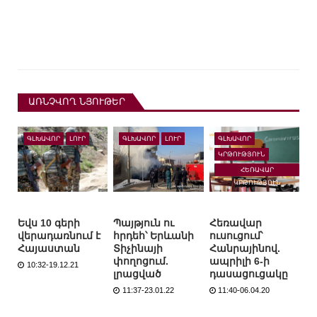
ԱՌՆՉՎՈՂ ՆՅՈՒԹԵՐ
ԳԼԽԱՎՈՐ
ԼՈՒՐ
ԳԼԽԱՎՈՐ
ԼՈՒՐ
ԳԼԽԱՎՈՐ
ԿՐԹՈՒԹՅՈՒՆ
ՀԵՌԱՎԱՐ
ԿՐԹՈՒԹՅՈՒՆ
Եվս 10 գերի
Պայթյուն ու
Հեռավար
վերադառնում է
հրդեհ՝ Երևանի
ուսուցում՝
Հայաստան
Տիչինայի
Հանրայինով.
փողոցում.
ապրիլի 6-ի
10:32-19.12.21
լրացված
դասացուցակը
11:37-23.01.22
11:40-06.04.20