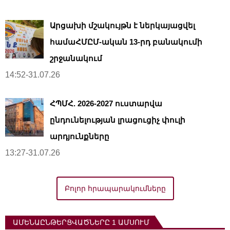
Արցախի մշակույթն է ներկայացվել
համաՀՄԸՄ-ական 13-րդ բանակումի
շրջանակում
14:52-31.07.26
ՀՊՄՀ. 2026-2027 ուստարվա
ընդունելության լրացուցիչ փուլի
արդյունքները
13:27-31.07.26
Բոլոր հրապարակումները
ԱՄԵՆԱԸՆԹԵՐՑՎԱԾՆԵՐԸ 1 ԱՄՍՈՒՄ