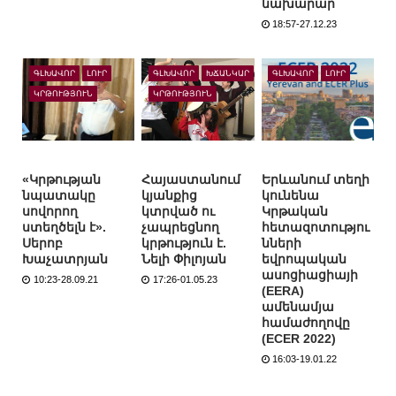
նախարար
18:57-27.12.23
ԳԼԽԱՎՈՐ
ԼՈՒՐ
ԳԼԽԱՎՈՐ
ԽՃԱՆԿԱՐ
ԳԼԽԱՎՈՐ
ԼՈՒՐ
ԿՐԹՈՒԹՅՈՒՆ
ԿՐԹՈՒԹՅՈՒՆ
«Կրթության
Հայաստանում
Երևանում տեղի
նպատակը
կյանքից
կունենա
սովորող
կտրված ու
Կրթական
ստեղծելն է».
չապրեցնող
հետազոտությու
Սերոբ
կրթություն է.
նների
Խաչատրյան
Նելի Փիլոյան
եվրոպական
ասոցիացիայի
10:23-28.09.21
17:26-01.05.23
(EERA)
ամենամյա
համաժողովը
(ECER 2022)
16:03-19.01.22