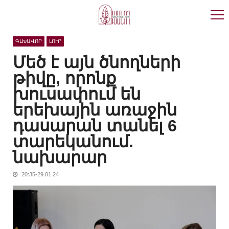
Skip
Skip
to
to
navigation
content
ԳԼԽԱՎՈՐ
ԼՈՒՐ
Մեծ է այն ծնողների
թիվը, որոնք
խուսափում են
երեխային առաջին
դասարան տանել 6
տարեկանում.
նախարար
20:35-29.01.24