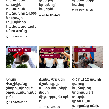
հաստատվել է
ցանց»-ի
երեխաների
առաջին
նյութերը՝
համար
դասարան
հայերեն
13:13-20.05.20
հաճախող 14.000
14:52-30.11.20
երեխայի
տվյալների
համապատասխ
անությունը
18:13-24.05.21
ԳԼԽԱՎՈՐ
ԼՈՒՐ
ԳԼԽԱՎՈՐ
ԼՈՒՐ
ԳԼԽԱՎՈՐ
ԼՈՒՐ
ԿՐԹՈՒԹՅՈՒՆ
Նիկոլ
Ճանաչե՛ք մեր
ՀՀ-ում 12 տարի
Փաշինյանը
մշակույթը․
դպրոց
շնորհավորել է
այսօր ժեստերի
հաճախող
շրջանավարտնե
լեզվի
երեխան 8,3
րին
միջազգային օրն
տարվա
է
կրթական
11:34-25.05.20
արդյունք ունի.
18:55-23.09.20