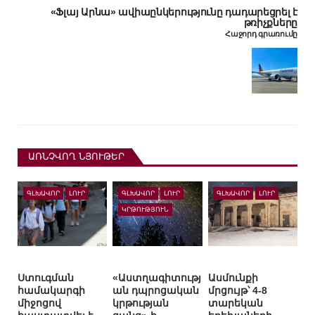
«Ֆլայ Արնա» ավիաընկերությունը դադարեցրել է
թռիչքները
Հաջորդ գրառումը
ԱՌՆՉՎՈՂ ՆՅՈՒԹԵՐ
ԳԼԽԱՎՈՐ
ԼՈՒՐ
ԳԼԽԱՎՈՐ
ԼՈՒՐ
ԳԼԽԱՎՈՐ
ԼՈՒՐ
ԿՐԹՈՒԹՅՈՒՆ
Ստուգման
«Աստղագիտությ
Ասմունքի
համակարգի
ան դպրոցական
մրցույթ՝ 4-8
միջոցով
կրթության
տարեկան