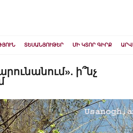
ների համար
ԹՅՈՒՆ
ՏԵՍԱՆՅՈՒԹԵՐ
ՄԻ ԿՏՈՐ ԳԻՐՔ
ԱՐՎ
արունանում». ի՞նչ
մ