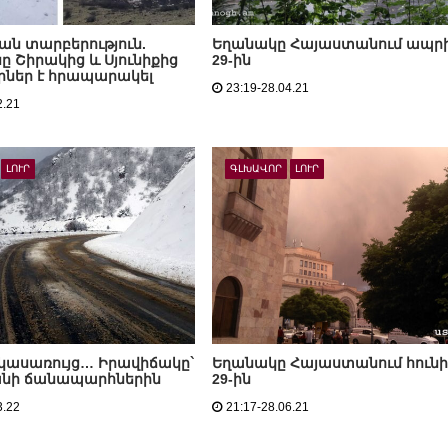
ան տարբերություն.
Եղանակը Հայաստանում ապրի
ը Շիրակից և Սյունիքից
29-ին
րներ է հրապարակել
23:19-28.04.21
2.21
ԼՈՒՐ
ԳԼԽԱՎՈՐ
ԼՈՒՐ
երկասառույց… Իրավիճակը`
Եղանակը Հայաստանում հունի
նի ճանապարհներին
29-ին
3.22
21:17-28.06.21