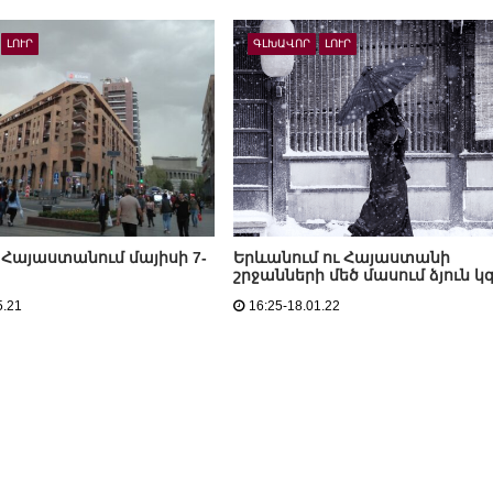
ԼՈՒՐ
ԳԼԽԱՎՈՐ
ԼՈՒՐ
Հայաստանում մայիսի 7-
Երևանում ու Հայաստանի
շրջանների մեծ մասում ձյուն կ
5.21
16:25-18.01.22