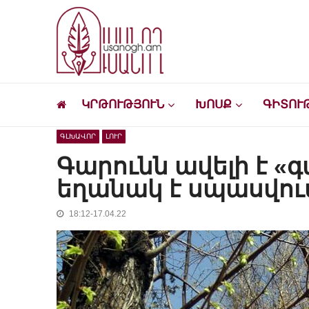
Skip
Skip
to
to
navigation
content
Ուսանող
Լրատվական-մշակութային կայք՝ ուսանող
ԿՐԹՈՒԹՅՈՒՆ
ԽՈՍՔ
ԳԻՏՈՒ
ԳԼԽԱՎՈՐ
ԼՈՒՐ
Գարունն ավելի է «գ
եղանակ է սպասվու
18:12-17.04.22