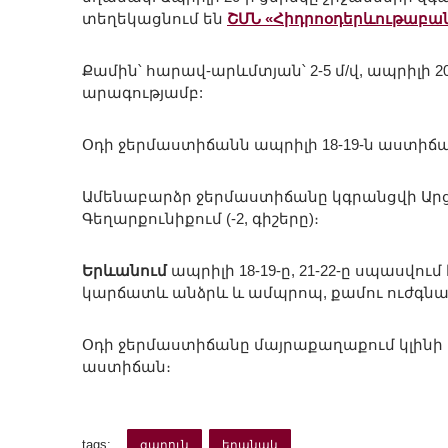
տեղեկացնում են
ՇՄՆ «Հիդրոօդերևութաբան
Քամին՝ հարավ-արևմտյան՝ 2-5 մ/վ, ապրիլի 20
արագությամբ:
Օդի ջերմաստիճանն ապրիլի 18-19-ն աստի
Ամենաբարձր ջերմաստիճանը կգրանցվի Արցախ
Գեղարքունիքում (-2, գիշերը)։
Երևանում
ապրիլի 18-19-ը, 21-22-ը սպասվու
կարճատև անձրև և ամպրոպ, քամու ուժգնացո
Օդի ջերմաստիճանը մայրաքաղաքում կլինի այս 
աստիճան։
tags:
գարուն
եղանակ