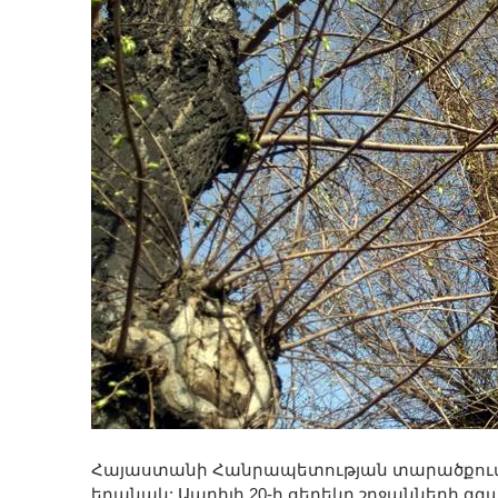
Հայաստանի Հանրապետության տարածքում ապ
եղանակ: Ապրիլի 20-ի ցերեկը շրջանների զ