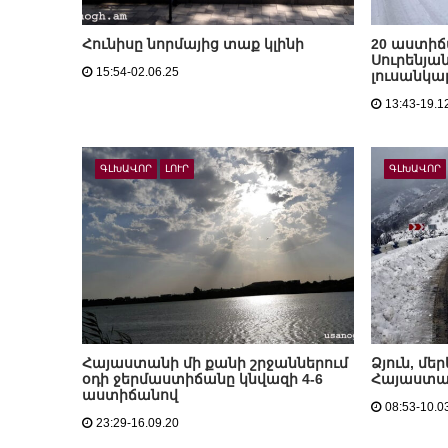
Հունիսը նորմայից տաք կլինի
20 աստիճ
Սուրենյան
15:54-02.06.25
լուսանկա
13:43-19.1
ԳԼԽԱՎՈՐ
ԼՈՒՐ
ԳԼԽԱՎՈՐ
Հայաստանի մի քանի շրջաններում
Ձյուն, մ
օդի ջերմաստիճանը կնվազի 4-6
Հայաստա
աստիճանով
08:53-10.0
23:29-16.09.20