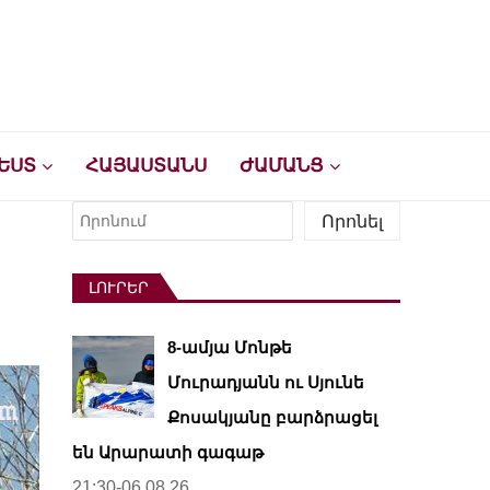
ԵՍՏ
ՀԱՅԱՍՏԱՆՍ
ԺԱՄԱՆՑ
Որոնել
Որոնել
ԼՈՒՐԵՐ
8-ամյա Մոնթե
Մուրադյանն ու Սյունե
Քոսակյանը բարձրացել
են Արարատի գագաթ
21:30-06.08.26