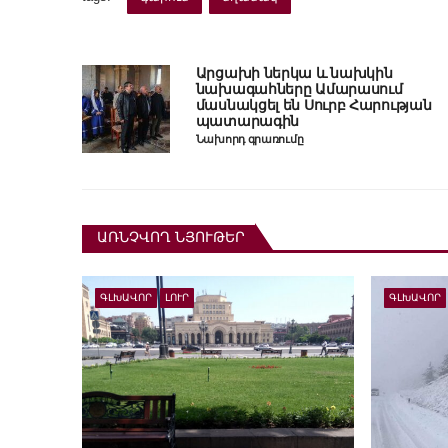
Արցախի ներկա և նախկին
նախագահները Ամարասում
մասնակցել են Սուրբ Հարության
պատարագին
Նախորդ գրառումը
ԱՌՆՉՎՈՂ ՆՅՈՒԹԵՐ
ԳԼԽԱՎՈՐ
ԼՈՒՐ
ԳԼԽԱՎՈՐ