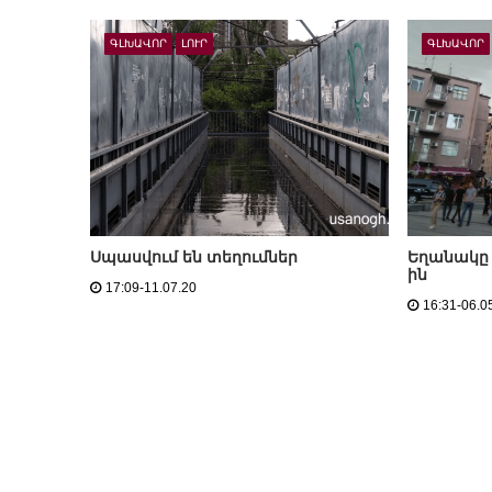
ԳԼԽԱՎՈՐ
ԼՈՒՐ
ԳԼԽԱՎՈՐ
Սպասվում են տեղումներ
Եղանակը 
ին
17:09-11.07.20
16:31-06.0