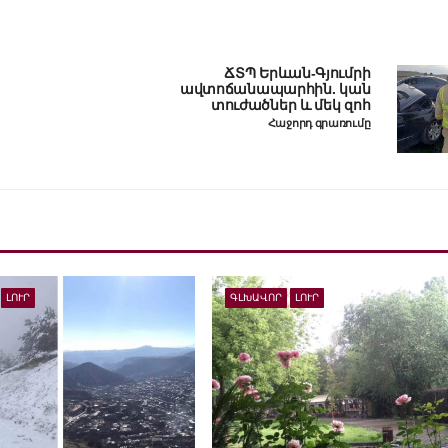
ՃՏՊ Երևան-Գյումրի
ավտոճանապարհին. կան
տուժածներ և մեկ զոհ
Հաջորդ գրառումը
ԼՈՒՐ
ԳԼԽԱՎՈՐ
ԼՈՒՐ