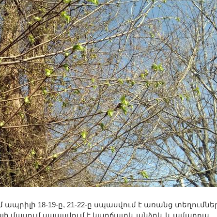
րիլի 18-19-ը, 21-22-ը սպասվում է առանց տեղումնե
գալի մասում սպասվում է կարճատև անձրև և ամպրոպ,