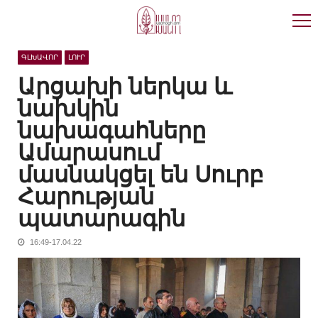
Skip
Skip
to
to
navigation
content
ԳԼԽԱՎՈՐ
ԼՈՒՐ
Արցախի ներկա և
նախկին
նախագահները
Ամարասում
մասնակցել են Սուրբ
Հարության
պատարագին
16:49-17.04.22