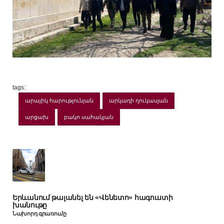
tags:
արայիկ հարությունյան
արկադի ղուկասյան
արցախ
բակո սահակյան
Երևանում թալանել են «Վենետո» հագուստի
խանութը
Նախորդ գրառումը