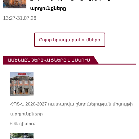
արդյունքները
13:27-31.07.26
Բոլոր հրապարակումները
ԱՄԵՆԱԸՆԹԵՐՑՎԱԾՆԵՐԸ 1 ԱՄՍՈՒՄ
ՀՊՏՀ. 2026-2027 ուստարվա ընդունելության մրցույթի
արդյունքները
6.4k դիտում