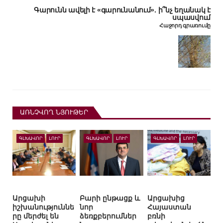
Գարունն ավելի է «գարունանում». ի՞նչ եղանակ է
սպասվում
Հաջորդ գրառումը
ԱՌՆՉՎՈՂ ՆՅՈՒԹԵՐ
ԳԼԽԱՎՈՐ
ԼՈՒՐ
ԳԼԽԱՎՈՐ
ԼՈՒՐ
ԳԼԽԱՎՈՐ
ԼՈՒՐ
Արցախի
Բարի ընթացք և
Արցախից
իշխանություննե
նոր
Հայաստան
րը մերժել են
ձեռքբերումներ
բռնի