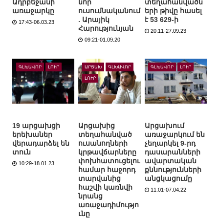
Ադրբեջանի
նոր
տեղահանվածն
առաջարկը
ուսումնականում
երի թիվը հասել
. Արայիկ
է 53 629-ի
17:43-06.03.23
Հարությունյան
20:11-27.09.23
09:21-01.09.20
ԳԼԽԱՎՈՐ
ԼՈՒՐ
ԱՐՑԱԽ
ԳԼԽԱՎՈՐ
ԳԼԽԱՎՈՐ
ԼՈՒՐ
ԼՈՒՐ
19 արցախցի
Արցախից
Արցախում
երեխաներ
տեղահանված
առաջարկում են
վերադարձել են
ուսանողների
չեղարկել 9-րդ
տուն
կրթավճարները
դասարանների
փոխհատուցելու
ավարտական
10:29-18.01.23
համար հաջորդ
քննությունների
տարվանից
անցկացումը
հաշվի կառնվի
11:01-07.04.22
նրանց
առաջադիմությո
ւնը