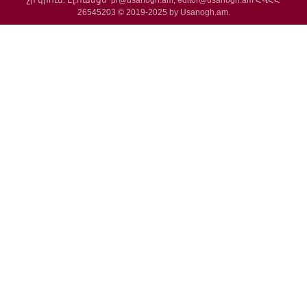
չի կրում: Էլ.հասցե՝ pr@usanogh.am, editor@usanogh.am ՀՎՀՀ
26545203 © 2019-2025 by Usanogh.am.