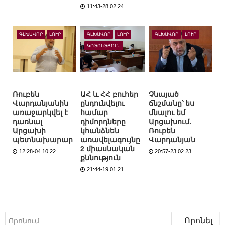
11:43-28.02.24
ԳԼԽԱՎՈՐ
ԼՈՒՐ
ԳԼԽԱՎՈՐ
ԼՈՒՐ
ԳԼԽԱՎՈՐ
ԼՈՒՐ
ԿՐԹՈՒԹՅՈՒՆ
Ռուբեն
ԱՀ և ՀՀ բուհեր
Չնայած
Վարդանյանին
ընդունվելու
ճնշմանը՝ ես
առաջարկվել է
համար
մնալու եմ
դառնալ
դիմորդները
Արցախում.
Արցախի
կհանձնեն
Ռուբեն
պետնախարար
առավելագույնը
Վարդանյան
2 միասնական
12:28-04.10.22
20:57-23.02.23
քննություն
21:44-19.01.21
Որոնել
Որոնել