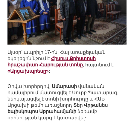
Այսօր՝ ապրիլի 17-ին, Հայ առաքելական
եկեղեցին նշում է
Հիսուս Քրիստոսի
հրաշափառ Հարության տոնը
, հայտնում է
«Արցախպրեսը»
:
Օրվա խորհրդով
Ամարասի
վանական
համալիրում մատուցվել է Սուրբ Պատարագ,
ներկայացվել է տոնի խորհուրդը և ՀԱԵ
Արցախի թեմի առաջնորդ
Տեր Վրթանես
եպիսկոպոս Աբրահամյանի
ձեռամբ
օրհնության կարգ է կատարվել։