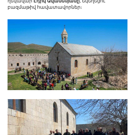
ղեկավար
Էդիկ Ավանեսյանը
, եկեղեցու
բազմաթիվ հավատավորներ։