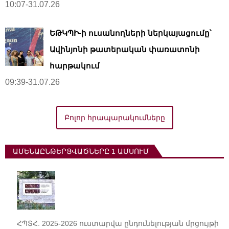
10:07-31.07.26
ԵԹԿՊԻ-ի ուսանողների ներկայացումը՝
Ավինյոնի թատերական փառատոնի
հարթակում
09:39-31.07.26
Բոլոր հրապարակումները
ԱՄԵՆԱԸՆԹԵՐՑՎԱԾՆԵՐԸ 1 ԱՄՍՈՒՄ
ՀՊՏՀ. 2025-2026 ուստարվա ընդունելության մրցույթի