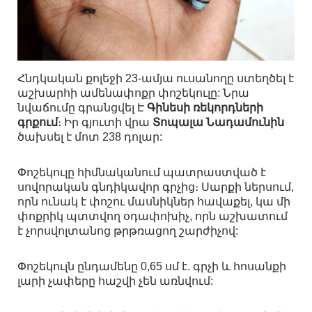
Հնդկական
քոլեջի
23-
ամյա ուսանողը
ստեղծել
է
աշխարհի ամենափոքր փոշեկուլը:
Նրա
նվաճումը
գրանցվել
Է
Գինեսի ռեկորդների
գրքում
։
Իր
գյուտի վրա
Տոպալա Նադամունին
ծախսել է մոտ 238 դոլար:
Փոշեկուլը
հիմնականում
պատրաստված
է
սովորական գնդիկավոր գրչից։
Սարքի
ներսում
,
որն ունակ է փոշու մասնիկներ հավաքել,
կա
մի
փոքրիկ պտտվող
օդափոխիչ
, որն աշխատում
է չորսվոլտանոց թրթռացող շարժիչով:
Փոշեկուլն
ընդամենը 0,65 սմ է. գրչի և հոսանքի
լարի չափերը հաշվի չեն առնվում: