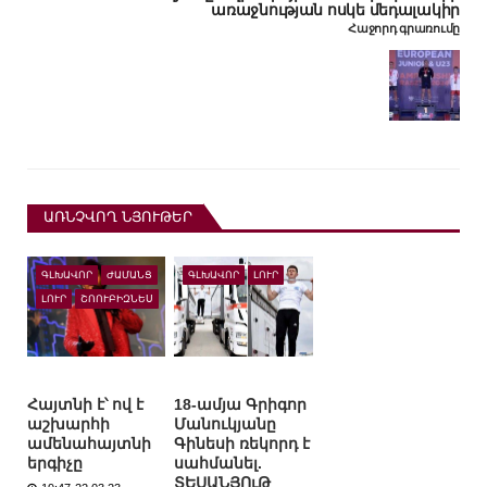
առաջնության ոսկե մեդալակիր
Հաջորդ գրառումը
ԱՌՆՉՎՈՂ ՆՅՈՒԹԵՐ
ԳԼԽԱՎՈՐ
ԺԱՄԱՆՑ
ԳԼԽԱՎՈՐ
ԼՈՒՐ
ԼՈՒՐ
ՇՈՈՒԲԻԶՆԵՍ
Հայտնի է՝ ով է
18-ամյա Գրիգոր
աշխարհի
Մանուկյանը
ամենահայտնի
Գինեսի ռեկորդ է
երգիչը
սահմանել.
ՏԵՍԱՆՅՈւԹ