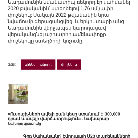
Նադամունին նմանատիպ ռեկորդ էր սահմանել
2020 թվականին՝ ստեղծելով 1,76 սմ չափի
փոշեկուլ: Սակայն 2022
թվականին
նրա
նվաճումը
գերազանցվեց
,
և երկու տարի անց
Նադամունին
վերջապես
կարողացավ
վերականգնել
աշխարհի ամենափոքր
փոշեկուլը ստեղծողի կոչումը
:
tags:
գինեսի ռեկորդ
փոշեկուլ
«Ուսուցիչների ավելի քան կեսը ստանում է 300,000
դրամ և ավելի վարձատրություն». նախարար
Նախորդ գրառումը
Գոռ Սահակյանը՝ Եվրոպայի Մ23 տարեկանների